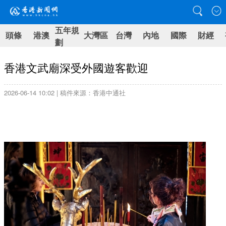
五年規
頭條
港澳
大灣區
台灣
內地
國際
財經
劃
香港文武廟深受外國遊客歡迎
2026-06-14 10:02 | 稿件來源：香港中通社