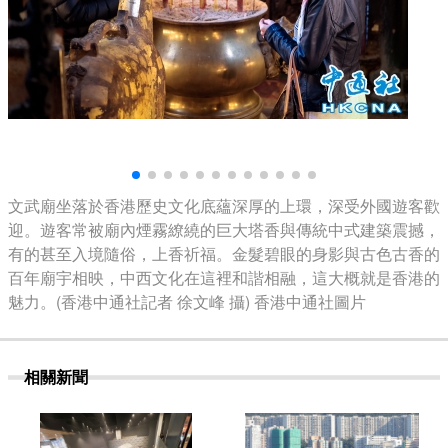
文武廟坐落於香港歷史文化底蘊深厚的上環，深受外國遊客歡
迎。遊客常被廟內煙霧繚繞的巨大塔香與傳統中式建築震撼，
有的甚至入境隨俗，上香祈福。金髮碧眼的身影與古色古香的
百年廟宇相映，中西文化在這裡和諧相融，這大概就是香港的
魅力。(香港中通社記者 徐文峰 攝) 香港中通社圖片
相關新聞