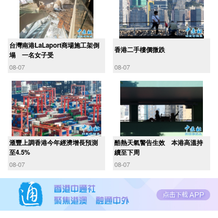
台灣南港LaLaport商場施工架倒
香港二手樓價微跌
塌 一名女子受
08-07
08-07
滙豐上調香港今年經濟增長預測
酷熱天氣警告生效 本港高溫持
至4.5%
續至下周
08-07
08-07