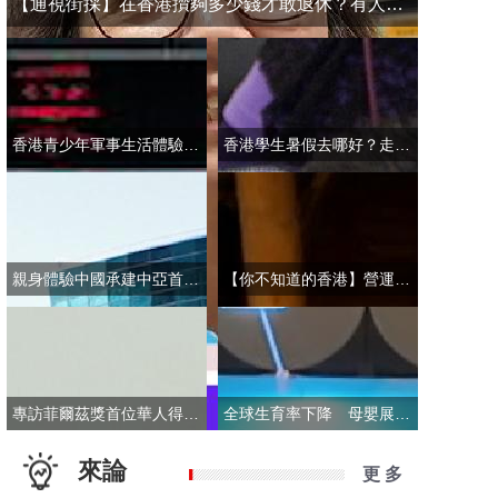
【通視街採】在香港攢夠多少錢才敢退休？有人退而不休，有人放眼大灣區
香港青少年軍事生活體驗營開營 學員激動表示：期待又緊張！
香港學生暑假去哪好？走進故宮“當金匠”！
親身體驗中國承建中亞首條無人駕駛輕軌 市民點讚“太酷了”：28分鐘穿越整座城
【你不知道的香港】營運不到一年乘客破50萬！香港“落日飛車”為何那麼火？
專訪菲爾茲獎首位華人得主丘成桐：期待中國本土培養學者拿下菲爾茲獎
全球生育率下降 母嬰展卻依舊火爆 商家：小市場反而催生了新商機
來論
更 多