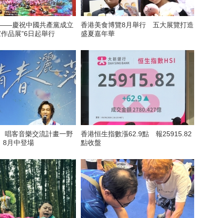
看——慶祝中國共產黨成立
香港美食博覽8月舉行 五大展覽打造
家作品展”6日起舉行
盛夏嘉年華
6 唱客音樂交流計畫一野
香港恒生指數漲62.9點 報25915.82
》8月中登場
點收盤