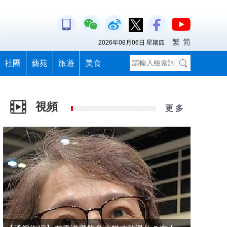
繁
简
2026年08月06日 星期四
社團
藝苑
旅遊
美食
視頻
更 多