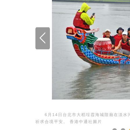
6月14日台北市大稻埕霞海城隍廟在淡水河
祈求合境平安。 香港中通社圖片