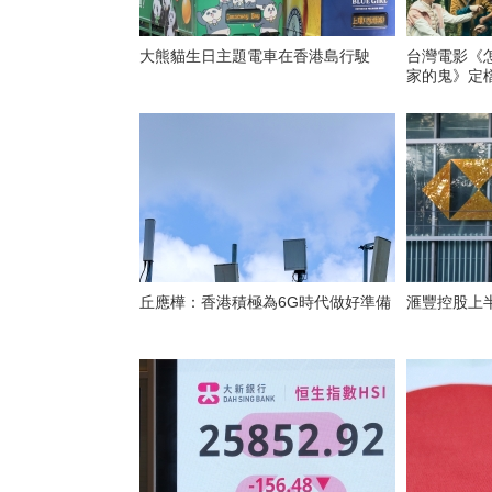
大熊貓生日主題電車在香港島行駛
台灣電影《
家的鬼》定
丘應樺：香港積極為6G時代做好準備
滙豐控股上