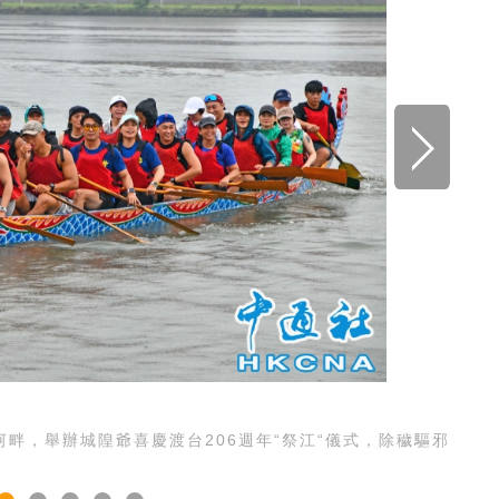
畔，舉辦城隍爺喜慶渡台206週年“祭江“儀式，除穢驅邪