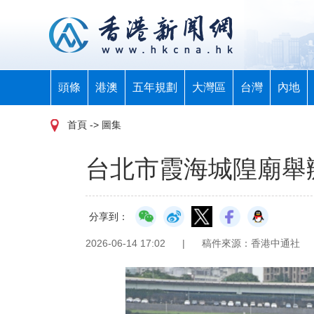
頭條
港澳
五年規劃
大灣區
台灣
內地
首頁
-> 圖集
台北市霞海城隍廟舉
分享到：
2026-06-14 17:02
|
稿件來源：香港中通社