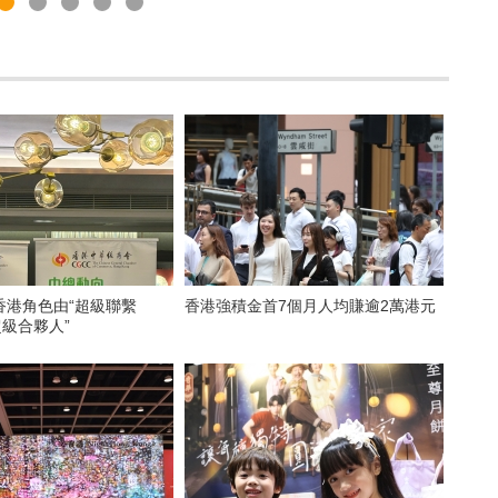
香港角色由“超級聯繫
香港強積金首7個月人均賺逾2萬港元
超級合夥人”