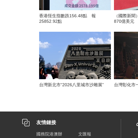
香港恆生指數跌156.48點 報
（國際新聞
25852.92點
870億美元
台灣新北市“2026八里城市沙雕展”
台灣彰化市
友情鏈接
國務院港澳辦
文匯報