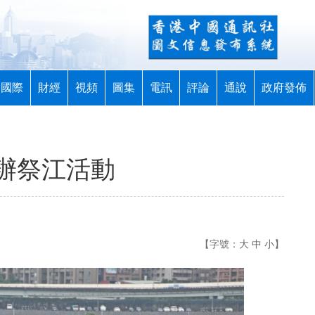
國際
財經
視頻
圖集
電訊
評論
通說
政府發佈
辦祭江活動
【字號：
大
中
小
】