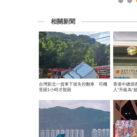
相關新聞
台灣新北一貨車下坡失控翻車 司機
香港中總倡
受困1小時才脫困
人”升級為“