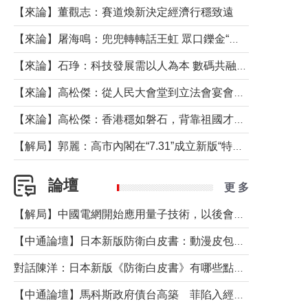
【來論】董觀志：賽道煥新決定經濟行穩致遠
【來論】屠海鳴：兜兜轉轉話王虹 眾口鑠金“一邊倒”
【來論】石琤：科技發展需以人為本 數碼共融不應讓長者放棄傳統生活方式
【來論】高松傑：從人民大會堂到立法會宴會廳——香港管治新範式的完整拼圖
【來論】高松傑：香港穩如磐石，背靠祖國才是真正的“終極護城河”
【解局】郭麗：高市內閣在“7.31”成立新版“特高課”意欲何為？
論壇
更 多
【解局】中國電網開始應用量子技術，以後會不再停電嗎？
【中通論壇】日本新版防衛白皮書：動漫皮包藏不住軍國野心
對話陳洋：日本新版《防衛白皮書》有哪些點值得警惕？
【中通論壇】馬科斯政府債台高築 菲陷入經濟困境與南海對抗惡循環？