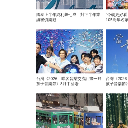
國泰上半年純利飆七成 對下半年業
“今朝更好
績審慎樂觀
105周年名
台灣《2026 唱客音樂交流計畫一野
台灣《202
孩子音樂節》8月中登場
孩子音樂節