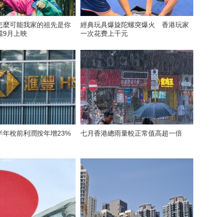
怎麼可能我家的祖先是你
經典玩具爆旋陀螺突爆火 香港玩家
檔9月上映
一次花费上千元
半年稅前利潤按年增23%
七月香港總雨量較正常值高超一倍