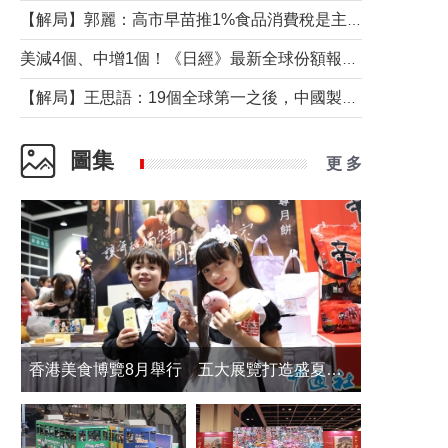
【解局】郭麗：高市早苗推1%食品消費稅是主動作為還是被迫“飲鴆止渴”
美減4個、中增1個！《日經》最新全球份額報告透露了什麼？
【解局】王思語：19個全球第一之後，中國製造還需跨過哪些關口？
圖集
更 多
香港美食博覽8月舉行 五大展覽打造盛夏嘉年華