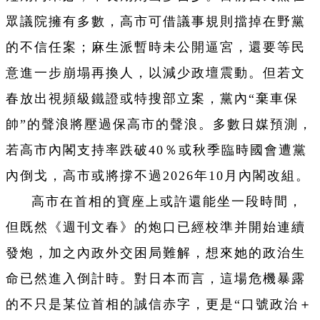
眾議院擁有多數，高市可借議事規則擋掉在野黨
的不信任案；麻生派暫時未公開逼宮，還要等民
意進一步崩塌再換人，以減少政壇震動。但若文
春放出視頻級鐵證或特搜部立案，黨內“棄車保
帥”的聲浪將壓過保高市的聲浪。多數日媒預測，
若高市內閣支持率跌破40％或秋季臨時國會遭黨
內倒戈，高市或將撐不過2026年10月內閣改組。
高市在首相的寶座上或許還能坐一段時間，
但既然《週刊文春》的炮口已經校準并開始連續
發炮，加之內政外交困局難解，想來她的政治生
命已然進入倒計時。對日本而言，這場危機暴露
的不只是某位首相的誠信赤字，更是“口號政治＋