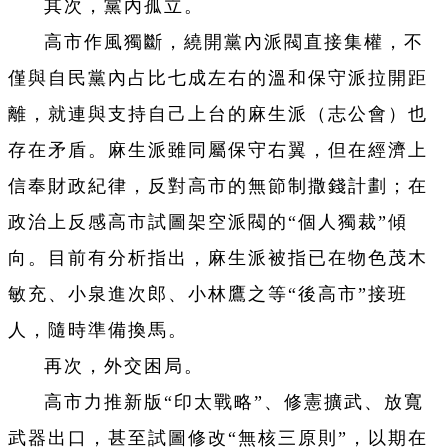
其次，黨內孤立。
高市作風獨斷，繞開黨內派閥直接集權，不
僅與自民黨內占比七成左右的溫和保守派拉開距
離，就連與支持自己上台的麻生派（志公會）也
存在矛盾。麻生派雖同屬保守右翼，但在經濟上
信奉財政紀律，反對高市的無節制撒錢計劃；在
政治上反感高市試圖架空派閥的“個人獨裁”傾
向。目前有分析指出，麻生派被指已在物色茂木
敏充、小泉進次郎、小林鷹之等“後高市”接班
人，隨時準備換馬。
再次，外交困局。
高市力推新版“印太戰略”、修憲擴武、放寬
武器出口，甚至試圖修改“無核三原則”，以期在