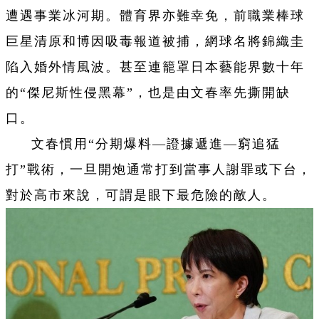
遭遇事業冰河期。體育界亦難幸免，前職業棒球
巨星清原和博因吸毒報道被捕，網球名將錦織圭
陷入婚外情風波。甚至連籠罩日本藝能界數十年
的“傑尼斯性侵黑幕”，也是由文春率先撕開缺
口。
文春慣用“分期爆料—證據遞進—窮追猛
打”戰術，一旦開炮通常打到當事人謝罪或下台，
對於高市來說，可謂是眼下最危險的敵人。