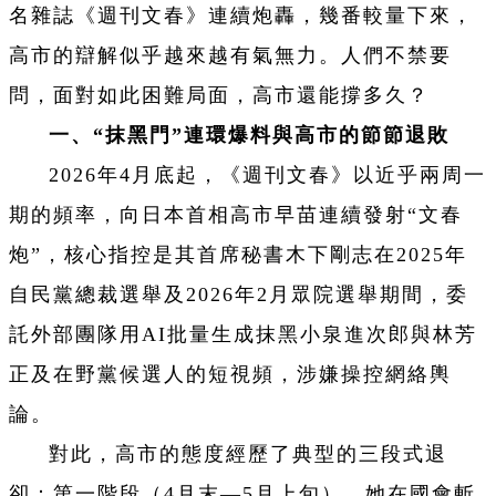
名雜誌《週刊文春》連續炮轟，幾番較量下來，
高市的辯解似乎越來越有氣無力。人們不禁要
問，面對如此困難局面，高市還能撐多久？
一、“抹黑門”連環爆料與高市的節節退敗
2026年4月底起，《週刊文春》以近乎兩周一
期的頻率，向日本首相高市早苗連續發射“文春
炮”，核心指控是其首席秘書木下剛志在2025年
自民黨總裁選舉及2026年2月眾院選舉期間，委
託外部團隊用AI批量生成抹黑小泉進次郎與林芳
正及在野黨候選人的短視頻，涉嫌操控網絡輿
論。
對此，高市的態度經歷了典型的三段式退
卻：第一階段（4月末—5月上旬），她在國會斬