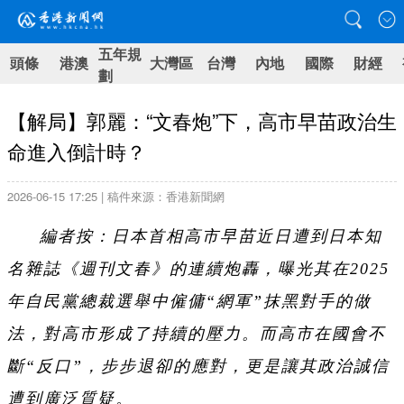
五年規
頭條
港澳
大灣區
台灣
內地
國際
財經
劃
【解局】郭麗：“文春炮”下，高市早苗政治生
命進入倒計時？
2026-06-15 17:25 | 稿件來源：香港新聞網
編者按：日本首相高市早苗近日遭到日本知
名雜誌《週刊文春》的連續炮轟，曝光其在2025
年自民黨總裁選舉中僱傭“網軍”抹黑對手的做
法，對高市形成了持續的壓力。而高市在國會不
斷“反口”，步步退卻的應對，更是讓其政治誠信
遭到廣泛質疑。