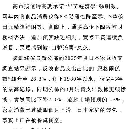
高市競選時高調承諾“早苗經濟學”強刺激、
兩年內將食品消費稅從8％階段性降至零、3萬億
日元精準紓困等。實際上，通脹高企下降稅被財
務省否決，追加預算缺乏細則，實際工資連續負
增長，民眾感到被“口號治國”忽悠。
據總務省最新公佈的2025年度日本家庭收支
調查結果顯示，反映食品支出占比的“恩格爾係
數”飆升至 28.8%，創下1980年以來、時隔45年
的最高紀錄。同期公佈的3月消費支出數據更顯慘
淡，實際同比下降2.9%，遠超市場預期的1.3%，
家庭消費已連續四個月下滑。日本家庭的錢包，
事實上正在被餐桌掏空。