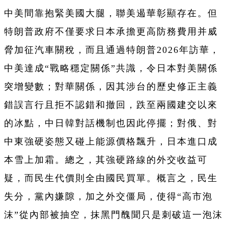
中美間靠抱緊美國大腿，聯美遏華彰顯存在。但
特朗普政府不僅要求日本承擔更高防務費用并威
脅加征汽車關稅，而且通過特朗普2026年訪華，
中美達成“戰略穩定關係”共識，令日本對美關係
突增變數；對華關係，因其涉台的歷史修正主義
錯誤言行且拒不認錯和撤回，跌至兩國建交以來
的冰點，中日韓對話機制也因此停擺；對俄、對
中東強硬姿態又碰上能源價格飄升，日本進口成
本雪上加霜。總之，其強硬路線的外交收益可
疑，而民生代價則全由國民買單。概言之，民生
失分，黨內嫌隙，加之外交僵局，使得“高市泡
沫”從內部被抽空，抹黑門醜聞只是刺破這一泡沫