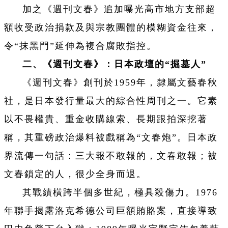
加之《週刊文春》追加曝光高市地方支部超
額收受政治捐款及與宗教團體的模糊資金往來，
令“抹黑門”延伸為複合腐敗指控。
二、《週刊文春》：日本政壇的“掘墓人”
《週刊文春》創刊於1959年，隸屬文藝春秋
社，是日本發行量最大的綜合性周刊之一。它素
以不畏權貴、重金收購線索、長期跟拍深挖著
稱，其重磅政治爆料被戲稱為“文春炮”。日本政
界流傳一句話：三大報不敢報的，文春敢報；被
文春鎖定的人，很少全身而退。
其戰績橫跨半個多世紀，極具殺傷力。1976
年聯手揭露洛克希德公司巨額賄賂案，直接導致