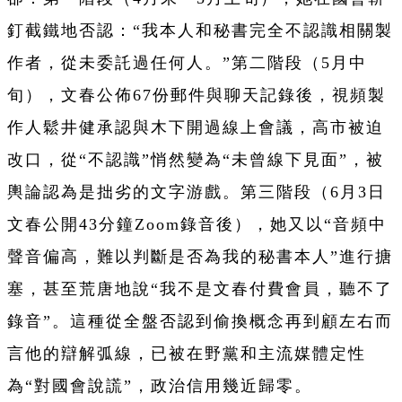
釘截鐵地否認：“我本人和秘書完全不認識相關製
作者，從未委託過任何人。”第二階段（5月中
旬），文春公佈67份郵件與聊天記錄後，視頻製
作人鬆井健承認與木下開過線上會議，高市被迫
改口，從“不認識”悄然變為“未曾線下見面”，被
輿論認為是拙劣的文字游戲。第三階段（6月3日
文春公開43分鐘Zoom錄音後），她又以“音頻中
聲音偏高，難以判斷是否為我的秘書本人”進行搪
塞，甚至荒唐地說“我不是文春付費會員，聽不了
錄音”。這種從全盤否認到偷換概念再到顧左右而
言他的辯解弧線，已被在野黨和主流媒體定性
為“對國會說謊”，政治信用幾近歸零。