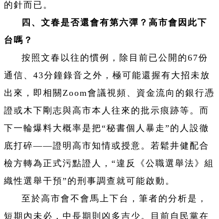
的針而已。
四、文春是否還會有第六彈？高市會因此下
台嗎？
按照文春以往的慣例，除目前已公開的67份
通信、43分鐘錄音之外，極可能還握有大招未放
出來，即相關Zoom會議視頻、資金流向的銀行憑
證或木下剛志與高市本人往來的批示痕跡等。而
下一輪爆料大概率是把“秘書個人暴走”的人設徹
底打碎——證明高市知情或授意。若鬆井健配合
檢方轉為正式污點證人，“違反《公職選舉法》組
織性選舉干預”的刑事調查就可能啟動。
至於高市會不會馬上下台，筆者的分析是，
短期內未必，中長期則凶多吉少。目前自民黨在