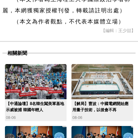
麗，本網獲獨家授權刊發，轉載請註明出處）
（本文為作者觀點，不代表本媒體立場）
【編輯：王少喆】
相關新聞
【中通論壇】8名韓生闖美軍基地
【解局】曹波：中國電網開始應
示威被捕 韓國年輕人
用量子技術，以後會不再
08-06
08-06