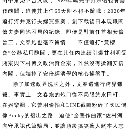
田中角榮下台入獄；1989年曝光宇野宗佑包養藝
伎醜聞，迫使其上任69天即不得不辭職；2020年
追打河井克行夫婦買票案，創下戰後日本現職閣
僚夫妻同陷困局的紀錄。即便是對前任首相安倍
晉三，文春炮也毫不留情——不僅追打“賞櫻
會”公器私用醜聞，更在其任內連續引爆甘利明受
賄案與下村博文政治資金案，雖然沒有掀翻安倍
內閣，但端掉了安倍經濟學的核心操盤手。
除了加速政界洗牌之外，文春還進行跨界獵
殺。事實上，文春炮的炮口從不局限於永田町。
在娛樂圈，它曾用偷拍和LINE截圖粉碎了國民偶
像Becky的複出之路，迫使“全聾作曲家”佐村河
內守承認代筆騙局，並讓頂級搞笑藝人鬆本人志