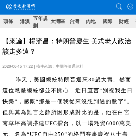
五年規
頭條
港澳
大灣區
台灣
內地
國際
財經
劃
【來論】楊流昌：特朗普慶生 美式老人政治
該走多遠？
2026-06-15 17:22 | 稿件來源：中國評論通訊社
昨天，美國總統特朗普迎來80歲大壽。然而
這位耄耋總統卻並不開心，近日直言“別祝我生日
快樂”，感慨“那是一個我從來沒想到過的數字”。
但與其為難言之齡所困形成對比的是，他在白宮
南草坪高調搭建UFC擂台，以一場耗資6000萬美
元、名為“UFC自由250”的格鬥賽事慶祝八十壽