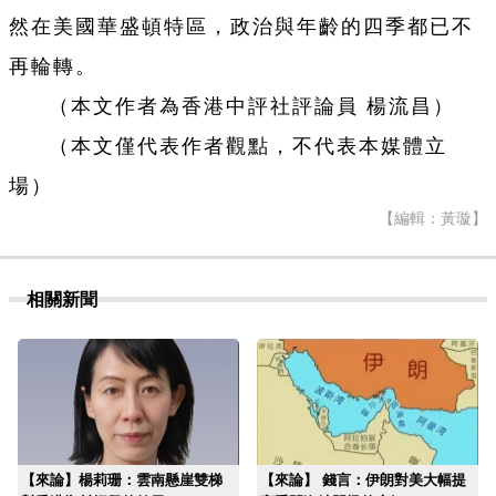
然在美國華盛頓特區，政治與年齡的四季都已不
再輪轉。
（本文作者為香港中評社評論員 楊流昌）
（本文僅代表作者觀點，不代表本媒體立
場）
【編輯：黃璇】
相關新聞
【來論】楊莉珊：雲南懸崖雙梯
【來論】 錢言：伊朗對美大幅提