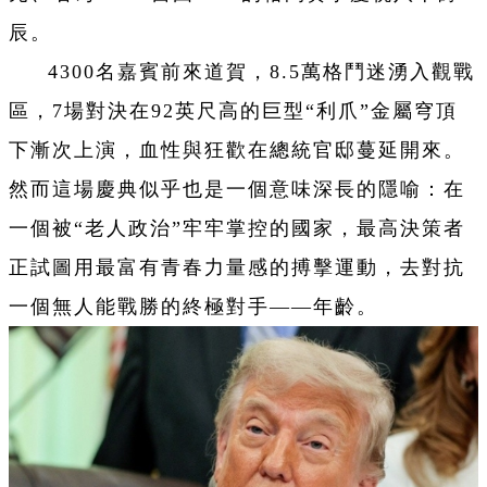
辰。
4300名嘉賓前來道賀，8.5萬格鬥迷湧入觀戰
區，7場對決在92英尺高的巨型“利爪”金屬穹頂
下漸次上演，血性與狂歡在總統官邸蔓延開來。
然而這場慶典似乎也是一個意味深長的隱喻：在
一個被“老人政治”牢牢掌控的國家，最高決策者
正試圖用最富有青春力量感的搏擊運動，去對抗
一個無人能戰勝的終極對手——年齡。