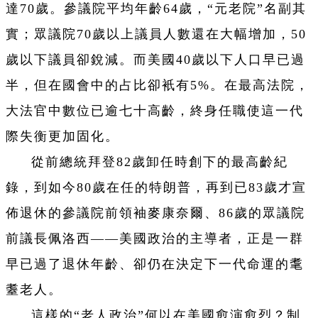
達70歲。參議院平均年齡64歲，“元老院”名副其
實；眾議院70歲以上議員人數還在大幅增加，50
歲以下議員卻銳減。而美國40歲以下人口早已過
半，但在國會中的占比卻衹有5%。在最高法院，
大法官中數位已逾七十高齡，終身任職使這一代
際失衡更加固化。
從前總統拜登82歲卸任時創下的最高齡紀
錄，到如今80歲在任的特朗普，再到已83歲才宣
佈退休的參議院前領袖麥康奈爾、86歲的眾議院
前議長佩洛西——美國政治的主導者，正是一群
早已過了退休年齡、卻仍在決定下一代命運的耄
耋老人。
這樣的“老人政治”何以在美國愈演愈烈？制