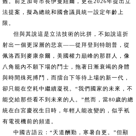
難。前芝加哥市長伊曼紐爾，更在2026年提出立
法提案，擬為總統和國會議員統一設定年齡上
限。
但與其說這是立法技術的比拼，不如說這折
射出一個更深層的悲哀——從拜登到特朗普，從
佩洛西到麥康奈爾，美國權力巔峰的那群人，像
八角籠內不願下場的鬥士，拖著日漸衰竭的身體
與時間殊死搏鬥，而擂台下等待上場的新一代，
卻只能在空耗中繼續凝視。“我們國家的未來，不
能交給那些看不到未來的人。”然而，當80歲的總
統在白宮慶祝生日時，年輕人能改變的，似乎衹
有電視機前的頻道。
中國古語云：“天道酬勤，寒暑自更。”但顯