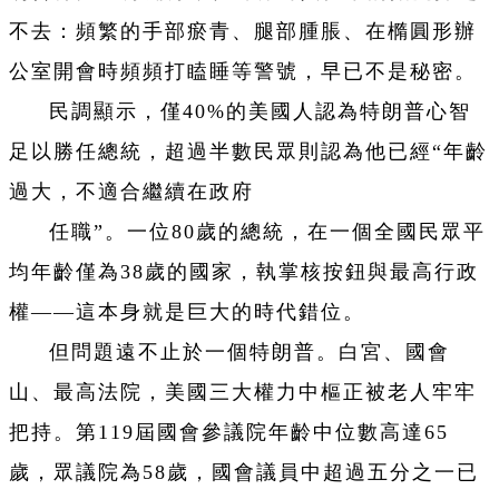
不去：頻繁的手部瘀青、腿部腫脹、在橢圓形辦
公室開會時頻頻打瞌睡等警號，早已不是秘密。
民調顯示，僅40%的美國人認為特朗普心智
足以勝任總統，超過半數民眾則認為他已經“年齡
過大，不適合繼續在政府
任職”。一位80歲的總統，在一個全國民眾平
均年齡僅為38歲的國家，執掌核按鈕與最高行政
權——這本身就是巨大的時代錯位。
但問題遠不止於一個特朗普。白宮、國會
山、最高法院，美國三大權力中樞正被老人牢牢
把持。第119屆國會參議院年齡中位數高達65
歲，眾議院為58歲，國會議員中超過五分之一已