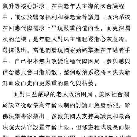
飆升等核心訴求，在由老年人主導的國會議程
中，讓位於醫保福利和養老金等議題，政治系統
在回應代際需求上呈現嚴重的偏向性。而更深層
次的危機，是年輕人對民主進程逐漸心灰意冷、
選擇退出。當他們發現國家始終掌握在年邁者手
中、自己根本無力改變這種代際困局，參與感與
信念感只會日漸消散，整個政治系統將因失去新
鮮血液而走向更嚴重的僵化與枯萎。
面對日益嚴峻的老人政治困局，美國社會關
於設立從政最高年齡限制的討論正愈發熱烈。哈
佛法學專家指出，多數美國人支持為議員和最高
法院大法官設置年齡上限，但修憲程式漫長而艱