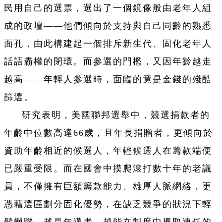
民用自己的選票，選出了一個鏡像般由老年人組
成的政壇——他們傾向於支持與自己同齡的熟悉
面孔，由此構建起一個排斥新生代、固化老年人
話語霸權的閉環。而參選的門檻，又因年齡越走
越高——年輕人參選時，面臨的竟是金錢的殘酷
篩選。
研究表明，美國聯邦選舉中，競選捐款者的
年齡中位數高達66歲，且年長捐贈者，更傾向於
資助年齡相近的候選人，年輕候選人在籌款端便
已嚴重受限。而在國會中摸爬滾打數十年的老議
員，不僅擁有巨額籌款能力、雄厚人脈網絡，更
憑藉選區劃分固化優勢，在缺乏競爭的狀況下輕