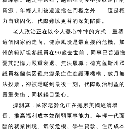
鬆蟬聯。越是年邁者，越能在制度中攫取連任的
資源，年輕人則被遠遠擋在門檻之外——這是權
力自我固化、代際難以更替的深刻陷阱。
老人政治正在以令人憂心忡忡的方式，重塑
這個國家的走向。健康風險是最直接的危機。加
州的範斯坦參議員在90歲去世前，同事已普遍擔
憂其記憶力嚴重衰退、無法履職；德克薩斯州眾
議員格蘭傑因罹患癡呆症住進護理機構，數月無
法投票，卻被隱瞞到最後一刻。代際政治利益的
嚴重失衡，同樣觸目驚心。
據測算，國家老齡化正在拖累美國經濟增
長、推高福利成本並削弱軍事能力。年輕一代面
臨的就業困境、氣候危機、學生貸款、住房成本