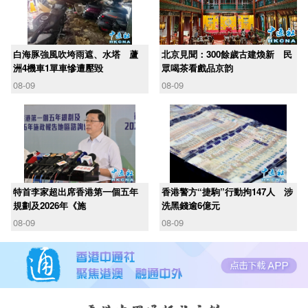
白海豚強風吹垮雨遮、水塔 蘆
北京見聞：300餘歲古建煥新 民
洲4機車1單車慘遭壓毀
眾喝茶看戲品京韵
08-09
08-09
​特首李家超出席香港第一個五年
香港警方“捷駒”行動拘147人 涉
規劃及2026年《施
洗黑錢逾6億元
08-09
08-09