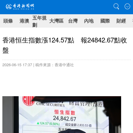
五年規
頭條
港澳
大灣區
台灣
內地
國際
財經
劃
香港恒生指數漲124.57點 報24842.67點收
盤
2026-06-15 17:37 | 稿件來源：香港中通社