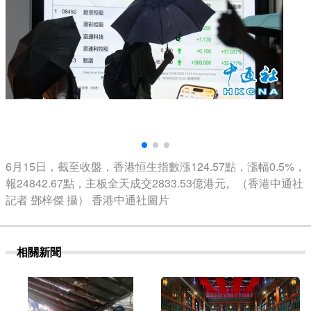
6月15日，截至收盤，香港恒生指數漲124.57點，漲幅0.5%，
報24842.67點，主板全天成交2833.53億港元。（香港中通社
記者 鄧梓傑 攝） 香港中通社圖片
相關新聞