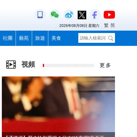
繁
简
2026年08月08日 星期六
社團
藝苑
旅遊
美食
視頻
更 多