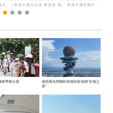
儀式。（香港中通社記者 陳奕啟 攝） 香港中通社圖片
攜家帶眷出遊
南投縣名間鄉松柏嶺的新地標“松嶺之
星”