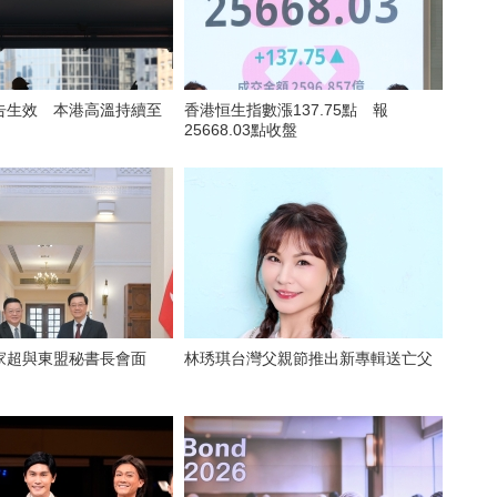
告生效 本港高溫持續至
香港恒生指數漲137.75點 報
25668.03點收盤
家超與東盟秘書長會面
林琇琪台灣父親節推出新專輯送亡父