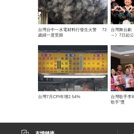
台灣台中一水電材料行發生火警 72
台灣舞台劇
歲婦一度受困
～》7日起
台灣7月CPI年增2.54%
台灣歌手李翊
歌手”獎
友情鏈接