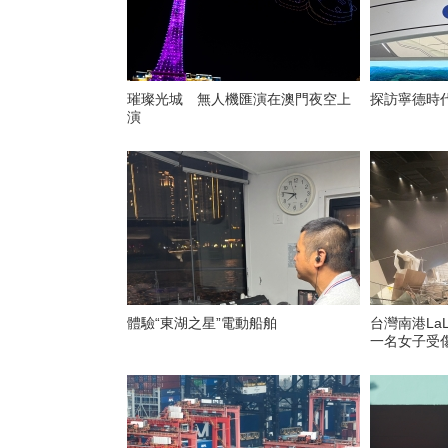
璀璨光城 無人機匯演在澳門夜空上
探訪寧德時
演
體驗“東湖之星”電動船舶
台灣南港La
一名女子受