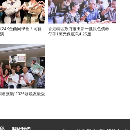
《24K金曲同學會！同鞋
香港特區政府推出新一批銀色債券
公演
每手1萬元保底息4.25厘
君獲頒“2026發燒友最愛
關於我們