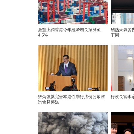
滙豐上調香港今年經濟增長預測至
酷熱天氣警
4.5%
下周
鄧炳強就完善本港性罪行法例公眾諮
行政長官李
詢會見傳媒