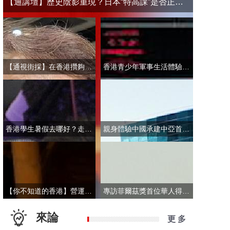
【通講壇】歷史陰影重現？日本“特高課”是否正在借殼還魂
【通視街採】在香港攢夠多少錢才敢退休？有人退而不休，有人放眼大灣區
香港青少年軍事生活體驗營開營 學員激動表示：期待又緊張！
香港學生暑假去哪好？走進故宮“當金匠”！
親身體驗中國承建中亞首條無人駕駛輕軌 市民點讚“太酷了”：28分鐘穿越整座城
【你不知道的香港】營運不到一年乘客破50萬！香港“落日飛車”為何那麼火？
專訪菲爾茲獎首位華人得主丘成桐：期待中國本土培養學者拿下菲爾茲獎
來論
更 多