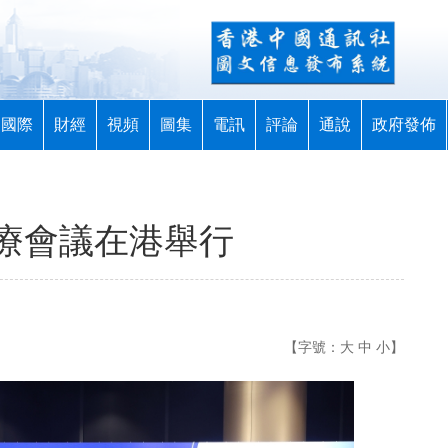
國際
財經
視頻
圖集
電訊
評論
通說
政府發佈
療會議在港舉行
【字號：
大
中
小
】