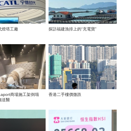
代燈塔工廠
探訪福建漁排上的“充電寶”
Laport商場施工架倒塌
香港二手樓價微跌
傷送醫