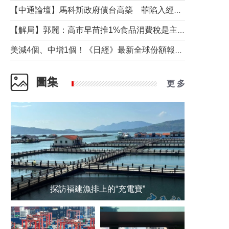
【中通論壇】馬科斯政府債台高築 菲陷入經濟困境與南海對抗惡循環？
【解局】郭麗：高市早苗推1%食品消費稅是主動作為還是被迫“飲鴆止渴”
美減4個、中增1個！《日經》最新全球份額報告透露了什麼？
圖集
更 多
探訪福建漁排上的“充電寶”