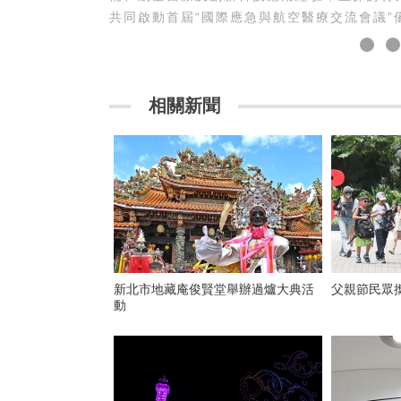
共同啟動首屆“國際應急與航空醫療交流會議”
相關新聞
新北市地藏庵俊賢堂舉辦過爐大典活
父親節民眾
動