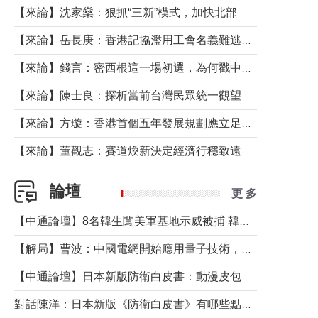
【來論】沈家燊：狠抓“三新”模式，加快北部都會區建設
【來論】岳長庚：香港記協濫用工會名義難逃法律制裁
【來論】錢言：密西根這一場初選，為何戳中了兩黨最痛的神經？
【來論】陳士良：探析當前台灣民眾統一觀望心態的深層成因
【來論】方璇：香港首個五年發展規劃應立足民生務實前行
【來論】董觀志：賽道煥新決定經濟行穩致遠
論壇
更 多
【中通論壇】8名韓生闖美軍基地示威被捕 韓國年輕人反美情緒從何而來？
【解局】曹波：中國電網開始應用量子技術，以後會不再停電嗎？
【中通論壇】日本新版防衛白皮書：動漫皮包藏不住軍國野心
對話陳洋：日本新版《防衛白皮書》有哪些點值得警惕？