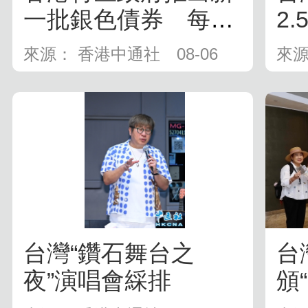
一批銀色債券 每手
2.
1萬元保底...
來源： 香港中通社
08-06
來源
台灣“鑽石舞台之
台
夜”演唱會綵排
頒