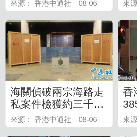
歌
來源： 香港中通社
08-06
來源
海關偵破兩宗海路走
香
私案件檢獲約三千七
38
百萬元懷疑...
255
來源： 香港中通社
08-06
來源