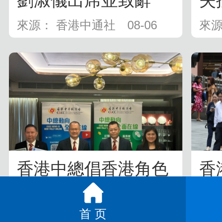
劉淑儀出席並致辭
失
1小
來源： 香港中通社
08-06
來源
香港中總倡香港角色
香
由“超級聯繫人”升級
人
為“超級...
來源： 香港中通社
08-05
來源
首 页