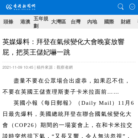
五年規
頭條
港澳
大灣區
台灣
內地
國際
財經
劃
英媒爆料：拜登在氣候變化大會晚宴放響
屁，把英王儲妃嚇一跳
2021-11-09 10:45 | 稿件來源：觀察者網
盡量不要在公眾場合出虛恭，如果忍不住，
不要在英國王儲查理斯妻子卡米拉面前……
英國小報《每日郵報》（Daily Mail）11月6
日最先爆料，美國總統拜登在聯合國氣候變化大
會（COP26）期間的一場宴會上，在和卡米拉交
談時突然排下氣，“又長又響，令人無法忽視”，