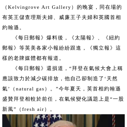
（Kelvingrove Art Gallery）的晚宴，同在場的
有英王儲查理斯夫婦、威廉王子夫婦和英國首相
約翰遜。
《每日郵報》爆料後，《太陽報》、《紐約
郵報》等英美各家小報紛紛跟進，《獨立報》這
樣的老牌媒體都有報道。
《每日郵報》還損道，“拜登在氣候大會上稱
應該致力於減少碳排放，他自己卻制造了‘天然
氣’（natural gas）。”今年夏天，英首相約翰遜
盛贊拜登相較於前任，在氣候變化議題上是“一股
新風”（fresh air）。