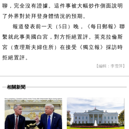
聊，完全沒有證據。這件事被大幅炒作側面說明
了外界對於拜登身體情況的預期。
報道發表前一天（5日）晚，《每日郵報》聯
繫就此事美國白宮，對方拒絕置評。英克拉倫斯
宮（查理斯夫婦住所）在接受《獨立報》採訪時
拒絕置評。
【編輯：李雪萍】
相關新聞