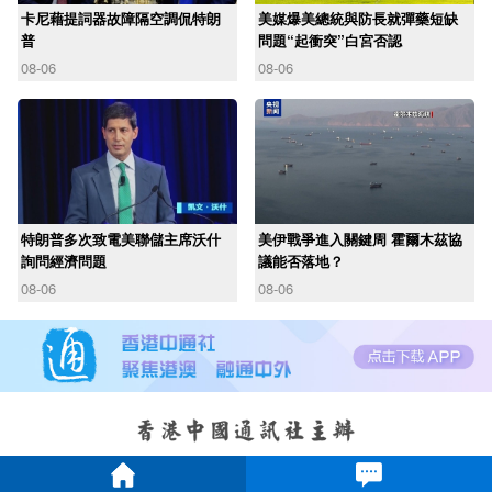
卡尼藉提詞器故障隔空調侃特朗
美媒爆美總統與防長就彈藥短缺
普
問題“起衝突”白宮否認
08-06
08-06
特朗普多次致電美聯儲主席沃什
美伊戰爭進入關鍵周 霍爾木茲協
詢問經濟問題
議能否落地？
08-06
08-06