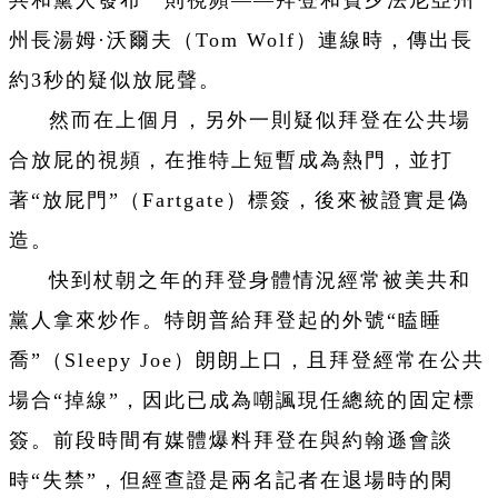
州長湯姆·沃爾夫（Tom Wolf）連線時，傳出長
約3秒的疑似放屁聲。
然而在上個月，另外一則疑似拜登在公共場
合放屁的視頻，在推特上短暫成為熱門，並打
著“放屁門”（Fartgate）標簽，後來被證實是偽
造。
快到杖朝之年的拜登身體情況經常被美共和
黨人拿來炒作。特朗普給拜登起的外號“瞌睡
喬”（Sleepy Joe）朗朗上口，且拜登經常在公共
場合“掉線”，因此已成為嘲諷現任總統的固定標
簽。前段時間有媒體爆料拜登在與約翰遜會談
時“失禁”，但經查證是兩名記者在退場時的閑