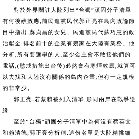
對於外界關註大陸列出“台獨”頑固分子清單
有何後續效應,前民進黨民代郭正亮在島內政論節
目中指出,蘇貞昌的女兒、民進黨民代蘇巧慧的政
治獻金,排名前十的企業有幾家在大陸有業務。他
分析,所有要選舉的人,至少金主會不敢接他們的
電話,(懲戒措施出台後)必然會有寒蟬效應,就算可
以去找和大陸沒有關係的島內企業,但有一定規模
的非常少。
郭正亮:若蔡賴被列入清單 形同兩岸在戰爭邊
緣
至於“台獨”頑固分子清單中為何沒有蔡英文
和賴清德,郭正亮分析稱,這份名單是大陸精挑細