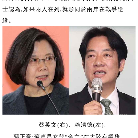
士認為,如果兩人在列,就形同於兩岸在戰爭邊
緣。
蔡英文(右)、賴清德(左)。
郭正亮:蘇貞昌女兒“金主”在大陸有業務