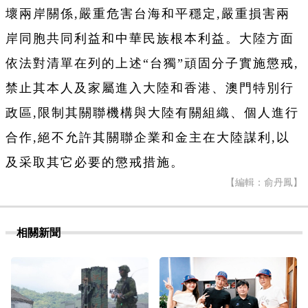
壞兩岸關係,嚴重危害台海和平穩定,嚴重損害兩
岸同胞共同利益和中華民族根本利益。大陸方面
依法對清單在列的上述“台獨”頑固分子實施懲戒,
禁止其本人及家屬進入大陸和香港、澳門特別行
政區,限制其關聯機構與大陸有關組織、個人進行
合作,絕不允許其關聯企業和金主在大陸謀利,以
及采取其它必要的懲戒措施。
【編輯：俞丹鳳】
相關新聞