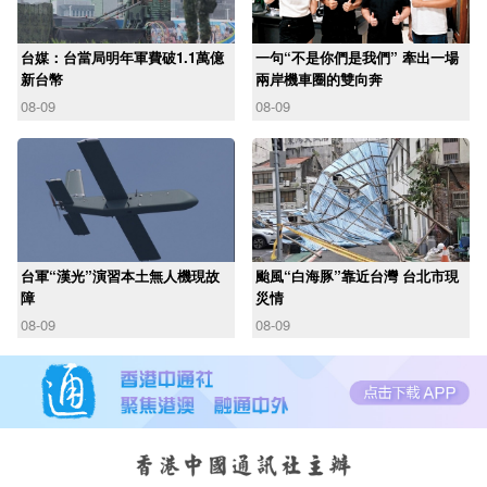
台媒：台當局明年軍費破1.1萬億
一句“不是你們是我們” 牽出一場
新台幣
兩岸機車圈的雙向奔
08-09
08-09
台軍“漢光”演習本土無人機現故
颱風“白海豚”靠近台灣 台北市現
障
災情
08-09
08-09