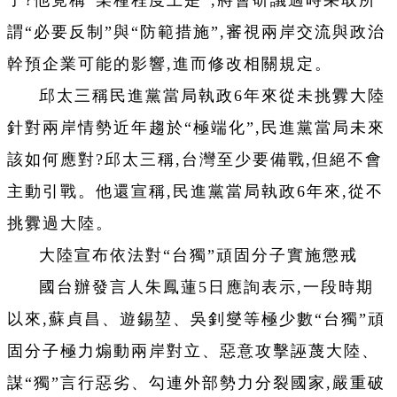
謂“必要反制”與“防範措施”,審視兩岸交流與政治
幹預企業可能的影響,進而修改相關規定。
邱太三稱民進黨當局執政6年來從未挑釁大陸
針對兩岸情勢近年趨於“極端化”,民進黨當局未來
該如何應對?邱太三稱,台灣至少要備戰,但絕不會
主動引戰。他還宣稱,民進黨當局執政6年來,從不
挑釁過大陸。
大陸宣布依法對“台獨”頑固分子實施懲戒
國台辦發言人朱鳳蓮5日應詢表示,一段時期
以來,蘇貞昌、遊錫堃、吳釗燮等極少數“台獨”頑
固分子極力煽動兩岸對立、惡意攻擊誣蔑大陸、
謀“獨”言行惡劣、勾連外部勢力分裂國家,嚴重破