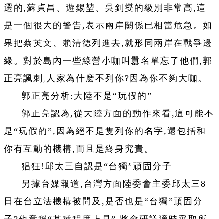
選的,蘇貞昌、遊錫堃、吳釗燮的級別非常高,這
是一個很大的警告,表示兩岸關係已相當危急。如
果把蔡英文、賴清德列進去,就形同兩岸在戰爭邊
緣。對於島內一些綠營小咖叫囂名單忘了他們,郭
正亮諷刺,人家為什麽不列你?因為你不夠大咖。
郭正亮分析:大陸不是“玩假的”
郭正亮認為,從大陸方面的動作來看,這可能不
是“玩假的”,因為絕不是隻列你的名字,還包括和
你有互動的機構,而且是終身究責。
猖狂!邱太三自認是“台獨”頑固分子
另據台媒報道,台灣方面陸委會主委邱太三8
日在台立法機構被問及,是否也是“台獨”頑固分
子?他竟稱“某種程度上是”,將會研議適時采取所