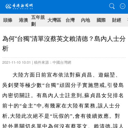
五年規
頭條
港澳
大灣區
台灣
內地
國際
財經
劃
為何“台獨”清單沒蔡英文賴清德？島內人士分
析
2021-11-10 10:01 | 稿件來源：中國台灣網
大陸方面日前宣布依法對蘇貞昌、遊錫堃、
吳釗燮等極少數“台獨”頑固分子實施懲戒,引發島
內密切關註。有島內人士註意到,蘇貞昌女兒排名
前十的“金主”中,有幾家在大陸有業務,該人士分
析,大陸此次絕不是“玩假的”,會有後續效應。對
於外界關切名單中為何沒有蔡英文、賴清德,該人