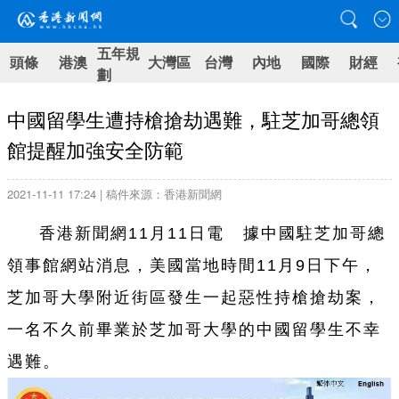
五年規
頭條
港澳
大灣區
台灣
內地
國際
財經
劃
中國留學生遭持槍搶劫遇難，駐芝加哥總領
館提醒加強安全防範
2021-11-11 17:24 | 稿件來源：香港新聞網
香港新聞網11月11日電 據中國駐芝加哥總
領事館網站消息，美國當地時間11月9日下午，
芝加哥大學附近街區發生一起惡性持槍搶劫案，
一名不久前畢業於芝加哥大學的中國留學生不幸
遇難。