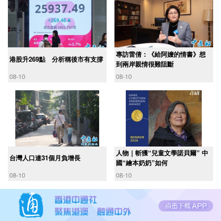
專訪雷倩：《給阿嬤的情書》想
港股升269點 分析稱後市有支撐
到兩岸親情很難阻斷
08-10
08-10
人物｜斬獲“兒童文學諾貝爾” 中
台灣人口連31個月負增長
國“繪本奶奶”如何
08-10
08-10