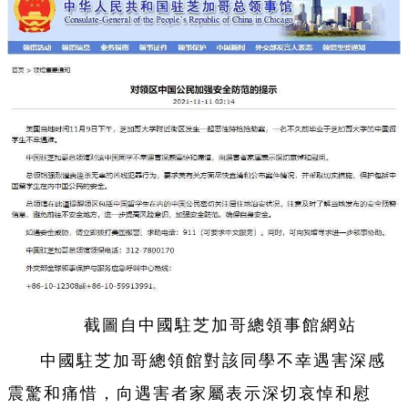
截圖自中國駐芝加哥總領事館網站
中國駐芝加哥總領館對該同學不幸遇害深感
震驚和痛惜，向遇害者家屬表示深切哀悼和慰