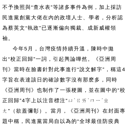
不予換照與“查水表”等諸多事件為例，加上採訪
民進黨創黨大佬在內的政壇人士、學者，分析認
為蔡英文“執政”已逐漸偏向獨裁、成新威權領
袖。
今年5月，台灣疫情持續升溫，陳時中拋
出“校正回歸”一詞，引起輿論嘩然。《亞洲周
刊》當時在臉書針對此事進行“說文解字”，稱這4
字旨在表達該日的確診數字沒有那麽多，同時
《亞洲周刊》也制作了一張梗圖，並在圖中的“校
正回歸”4字上以注音標注“ㄩˋㄍㄞˋㄇㄧˊㄓ
ㄤ”（欲蓋彌彰）。當月，《亞洲周刊》在封面專
題中稱，民進黨當局自以為的“全球最佳防疫典