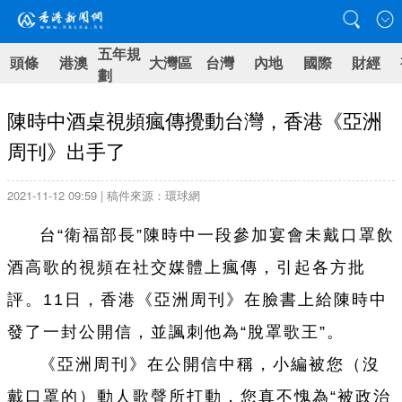
五年規
頭條
港澳
大灣區
台灣
內地
國際
財經
劃
陳時中酒桌視頻瘋傳攪動台灣，香港《亞洲
周刊》出手了
2021-11-12 09:59 | 稿件來源：環球網
台“衛福部長”陳時中一段參加宴會未戴口罩飲
酒高歌的視頻在社交媒體上瘋傳，引起各方批
評。11日，香港《亞洲周刊》在臉書上給陳時中
發了一封公開信，並諷刺他為“脫罩歌王”。
《亞洲周刊》在公開信中稱，小編被您（沒
戴口罩的）動人歌聲所打動，您真不愧為“被政治