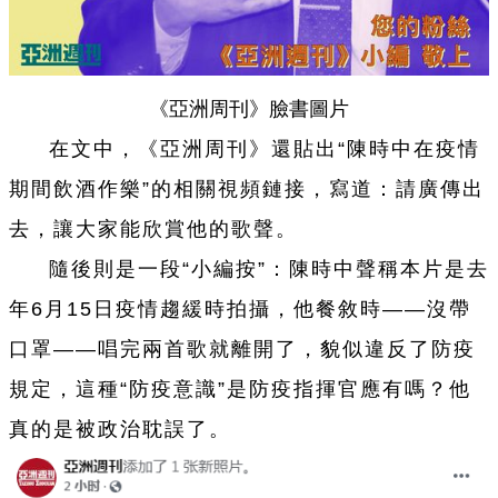
《亞洲周刊》臉書圖片
在文中，《亞洲周刊》還貼出“陳時中在疫情
期間飲酒作樂”的相關視頻鏈接，寫道：請廣傳出
去，讓大家能欣賞他的歌聲。
隨後則是一段“小編按”：陳時中聲稱本片是去
年6月15日疫情趨緩時拍攝，他餐敘時——沒帶
口罩——唱完兩首歌就離開了，貌似違反了防疫
規定，這種“防疫意識”是防疫指揮官應有嗎？他
真的是被政治耽誤了。