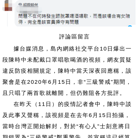
評論區留言
據台媒消息，島內網絡社交平台10日爆出一
段陳時中未配戴口罩唱歌喝酒的視頻，網友質疑
違反防疫相關規定，陳時中當天深夜回應稱，該
聚會是在2020年6月15日，非“三級警戒”期間，
且只唱了兩首歌就離開，但仍難阻各方批評。
在昨天（11日）的疫情記者會中，陳時中談
及此事又聲稱，該視頻是在去年6月15日拍攝，
當時台灣正開始解封，對於“有心人”士刻意將日
期錯置為“三級警戒”鄭重警告，並宣稱這已經算