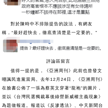
對於陳時中不排除提告的說法，有網友
稱，“最好趕快去，徹底查清楚是一定要的。”
評論區留言
值得一提的是，《亞洲周刊》此前也曾發文
嘲諷民進黨當局。去年12月24日，《亞洲周刊》
在臉書公佈了一張為蔡英文穿著“龍袍”的圖片，
並以《台灣民選獨裁幕後綠營新威權主義現象》
為題做報道。報道以《反滲透法》、中天新聞台