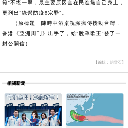
範”不堪一擊，最主要原因全在民進黨自己身上，
更列出“綠營防疫8宗罪”。
（原標題：陳時中酒桌視頻瘋傳攪動台灣，
香港《亞洲周刊》出手了，給“脫罩歌王”發了一
封公開信）
【編輯：胡雪石】
相關新聞