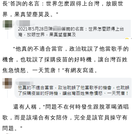
長’答詢的名言：世界怎麽跟得上台灣，放眼世
界，果真望塵莫及。”
“他真的不適合當官，政治耽誤了他當歌手的
機會，也耽誤了採購疫苗的好時機，讓台灣百姓
焦急憤怒、一天荒唐！”有網友寫道。
還有人稱，“問題不在何時發生跟脫罩喝酒唱
歌，而是該場合有女陪侍，完全是該官員操守有
問題。”