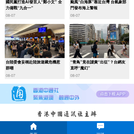
國民黨打造AI發言人“鄭小文” 全
颱風“白海豚”靠近台灣 台氣象部
力備戰“九合一”
門發布海上警報
08-07
08-07
台陸委會妄稱赴陸旅遊藏危機惹
“青鳥”竟在譴責“出征”？台網友
群嘲
直呼“魔幻”
08-07
08-07