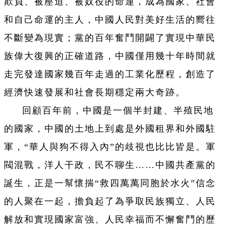
欺負、被壓迫、被奴役的命運，成為國家、社會
和自己命運的主人，中國人民對美好生活的嚮往
不斷變為現實；黨的百年奮鬥開闢了實現中華民
族偉大復興的正確道路，中國僅用幾十年時間就
走完發達國家幾百年走過的工業化歷程，創造了
經濟快速發展和社會長期穩定兩大奇跡。
回顧百年前，中國是一個半封建、半殖民地
的國家，中國的土地上到處是外國租界和外國駐
軍，“華人與狗不得入內”的歧視也比比皆是。軍
閥混戰，洋人干政，民不聊生……中國共產黨的
誕生，正是一幫懷揣“救四萬萬同胞於水火”信念
的人聚在一起，擔負起了為爭取民族獨立、人民
解放和實現國家富強、人民幸福而不懈奮鬥的歷