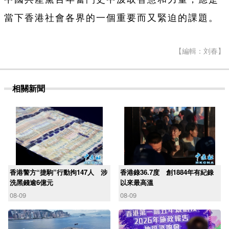
當下香港社會各界的一個重要而又緊迫的課題。
【編輯：刘春】
相關新聞
香港警方“捷駒”行動拘147人 涉
香港錄36.7度 創1884年有紀錄
洗黑錢逾6億元
以來最高溫
08-09
08-09