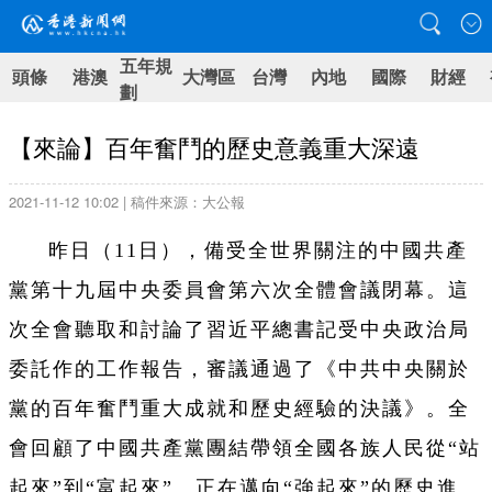
五年規
頭條
港澳
大灣區
台灣
內地
國際
財經
劃
【來論】百年奮鬥的歷史意義重大深遠
2021-11-12 10:02 | 稿件來源：大公報
昨日（11日），備受全世界關注的中國共產
黨第十九屆中央委員會第六次全體會議閉幕。這
次全會聽取和討論了習近平總書記受中央政治局
委託作的工作報告，審議通過了《中共中央關於
黨的百年奮鬥重大成就和歷史經驗的決議》。全
會回顧了中國共產黨團結帶領全國各族人民從“站
起來”到“富起來”、正在邁向“強起來”的歷史進