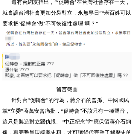
還有
台
網友指出，“‘促轉會’在
台
灣社會存在
一
天，
就會讓
台
灣社會更加分裂對立，永無寧日”“老百姓可以
要求把‘促轉會’做‘不可恢復性處理’嗎？”
留言截圖
針對
台
“促轉會”的行為，蔣介石的曾孫、中國國民
黨“立委”蔣萬安曾痛批，“促轉會”不該只有
一
種聲音，
這只是製造對立跟仇恨。“中正紀念堂”應保留蔣介石銅
像，再完整呈現檔案史料，才可讓後代完整了解歷史的