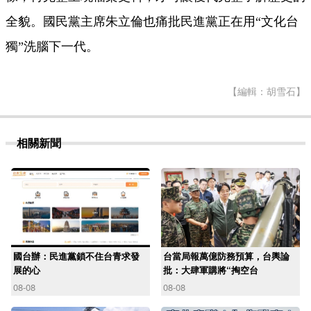
全貌。國民黨主席朱立倫也痛批民進黨正在用“文化
台
獨”洗腦下
一
代。
【編輯：胡雪石】
相關新聞
國台辦：民進黨鎖不住台青求發
台當局報萬億防務預算，台輿論
展的心
批：大肆軍購將“掏空台
08-08
08-08