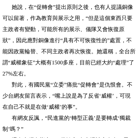
她說，在“促轉會”提出原則之後，也有人提議銅像
可以留著，作為教育與展示之用，“但是這個東西只要
主政者有變動，可能所有的展示、儀隊又會恢復原
狀”，因此應對銅像進行“具有不可恢復性的”處置，不
能因政黨輪替、不同主政者再次恢復。她還稱，全
台
所
謂“威權象征”大概有1500多座，目前已經大約“處理”了
27%左右。
對此，有國民黨“立委”痛批“促轉會”是仇恨會。不
少
台
網友留言表示，“嘴上說是為了反省‘威權’，可現
在自己不就是在做‘威權’的事”。
有網友反諷，“民進黨的‘轉型正義’是要轉成‘獨裁
制’嗎？”