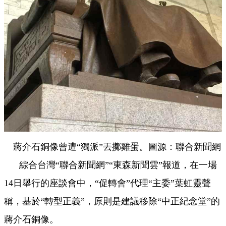
蔣介石銅像曾遭“獨派”丟擲雞蛋。圖源：聯合新聞網
綜合
台
灣“聯合新聞網”“東森新聞雲”報道，在
一
場
14日舉
行的座談會中，“促轉會”代理“主委”葉虹靈聲
稱，基於“轉型正義”，原則是建議移除“中正紀念堂”的
蔣介石銅像。