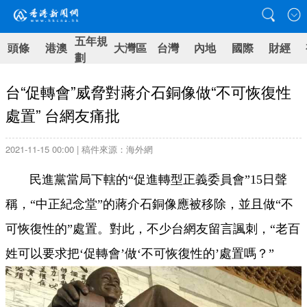
五年規
頭條
港澳
大灣區
台灣
內地
國際
財經
劃
台“促轉會”威脅對蔣介石銅像做“不可恢復性
處置” 台網友痛批
2021-11-15 00:00 | 稿件來源：海外網
民進黨當局下轄的“促進轉型正義委員會”15日聲
稱，“中正紀念堂”的蔣介石銅像應被移除，並且做“不
可恢復性的”處置。對此，不少
台
網友留言諷刺，“老百
姓可以要求把‘促轉會’做‘不可恢復性的’處置嗎？”