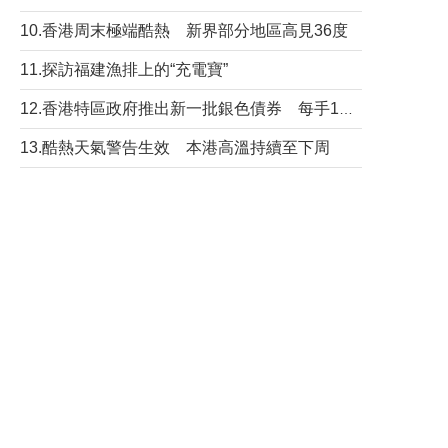
10.香港周末極端酷熱 新界部分地區高見36度
11.探訪福建漁排上的“充電寶”
12.香港特區政府推出新一批銀色債券 每手1萬元保底息4.25厘
13.酷熱天氣警告生效 本港高溫持續至下周