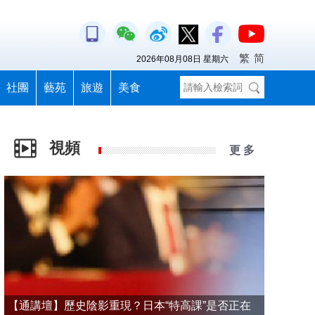
繁
简
2026年08月08日 星期六
社團
藝苑
旅遊
美食
視頻
更 多
【通講壇】歷史陰影重現？日本“特高課”是否正在