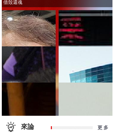
借殼還魂
來論
更 多