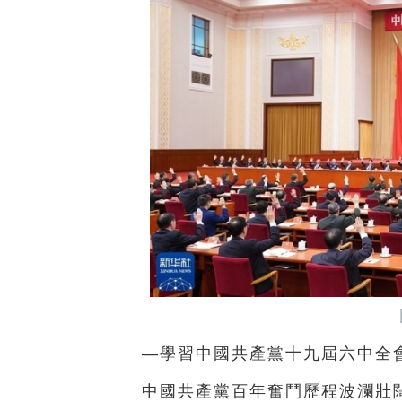
—學習中國共產黨十九屆六中全
中國共產黨百年奮鬥歷程波瀾壯