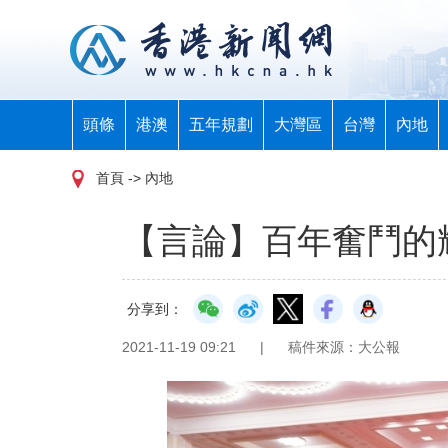
頭條
港澳
五年規劃
大灣區
台灣
內地
首頁
-> 內地
【言論】百年奮鬥的
分享到：
2021-11-19 09:21
|
稿件來源：大公報