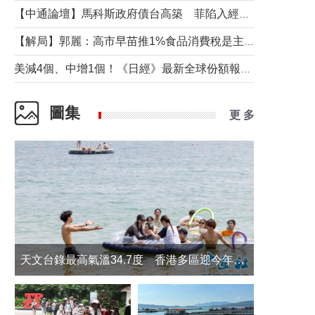
【中通論壇】馬科斯政府債台高築 菲陷入經濟困境與南海對抗惡循環？
【解局】郭麗：高市早苗推1%食品消費稅是主動作為還是被迫“飲鴆止渴”
美減4個、中增1個！《日經》最新全球份額報告透露了什麼？
圖集
更 多
天文台錄最高氣溫34.7度 香港多區迎今年最熱一天