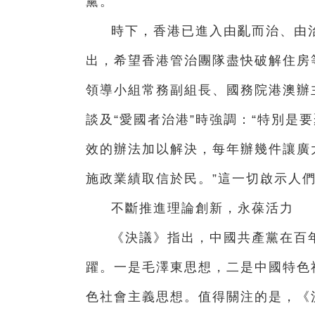
黨。
時下，香港已進入由亂而治、由
出，希望香港管治團隊盡快破解住房
領導小組常務副組長、國務院港澳辦
談及“愛國者治港”時強調：“特別是
效的辦法加以解決，每年辦幾件讓廣
施政業績取信於民。”這一切啟示人
不斷推進理論創新，永葆活力
《決議》指出，中國共產黨在百
躍。一是毛澤東思想，二是中國特色
色社會主義思想。值得關注的是，《