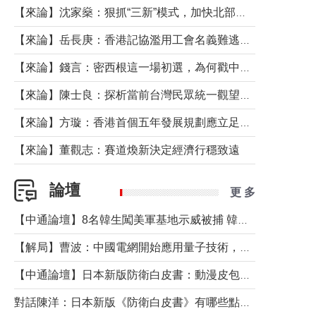
【來論】沈家燊：狠抓“三新”模式，加快北部都會區建設
【來論】岳長庚：香港記協濫用工會名義難逃法律制裁
【來論】錢言：密西根這一場初選，為何戳中了兩黨最痛的神經？
【來論】陳士良：探析當前台灣民眾統一觀望心態的深層成因
【來論】方璇：香港首個五年發展規劃應立足民生務實前行
【來論】董觀志：賽道煥新決定經濟行穩致遠
論壇
更 多
【中通論壇】8名韓生闖美軍基地示威被捕 韓國年輕人反美情緒從何而來？
【解局】曹波：中國電網開始應用量子技術，以後會不再停電嗎？
【中通論壇】日本新版防衛白皮書：動漫皮包藏不住軍國野心
對話陳洋：日本新版《防衛白皮書》有哪些點值得警惕？