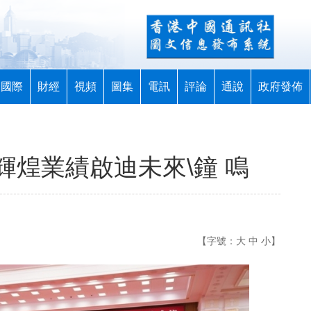
國際
財經
視頻
圖集
電訊
評論
通說
政府發佈
輝煌業績啟迪未來\鐘 鳴
【字號：
大
中
小
】