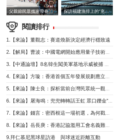
父親節民眾攜家帶眷出遊
探訪福建漁排上的“充電寶”
閱讀排行
1.【來論】董觀志：賽道煥新決定經濟行穩致遠
2.【解局】曹波：中國電網開始應用量子技術，以後會不再停電嗎？
3.【中通論壇】8名韓生闖美軍基地示威被捕 韓國年輕人反美情緒從何而來？
4.【來論】方璇：香港首個五年發展規劃應立足民生務實前行
5.【來論】陳士良：探析當前台灣民眾統一觀望心態的深層成因
6.【來論】屠海鳴：兜兜轉轉話王虹 眾口鑠金“一邊倒”
7.【來論】錢言：密西根這一場初選，為何戳中了兩黨最痛的神經？
8.【來論】岳長庚：香港記協濫用工會名義難逃法律制裁
9.拜仁慕尼黑球星訪港 與球迷近距離互動