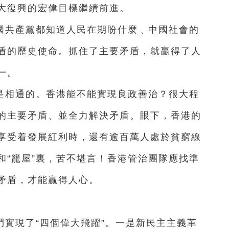
大復興的宏偉目標繼續前進。
國共產黨都知道人民在期盼什麼﹑中國社會的
盾的歷史使命。抓住了主要矛盾，就贏得了人
一。
是相通的。香港能不能實現良政善治？很大程
的主要矛盾、並全力解決矛盾。眼下，香港的
享受着發展紅利時，還有逾百萬人處於貧窮線
”和“籠屋”裏，苦不堪言！香港管治團隊應找準
矛盾，才能贏得人心。
實現了“四個偉大飛躍”。一是新民主主義革