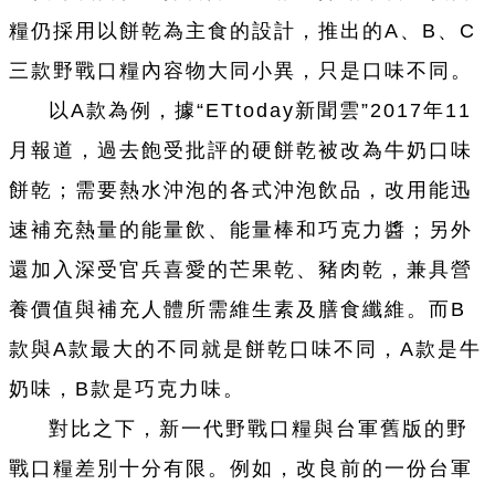
糧仍
採
用以餅
乾
為主食的設計，推出的A、B、C
三款野戰口糧內容物大同小異，只是口味不同。
以A款為例，據“ETtoday新聞雲”2017年11
月報道，過去飽受批評的硬餅
乾
被改為牛奶口味
餅
乾
；需要熱水
沖
泡的各式
沖
泡飲品，改用能迅
速補充熱量的能量飲、能量棒和巧克力醬；另外
還加入深受官兵喜愛的芒果
乾
、豬肉
乾
，兼具營
養價值與補充人體所需維生素及膳食纖維。而B
款與A款最大的不同就是餅
乾
口味不同，A款是牛
奶味，B款是巧克力味。
對比之下，新
一
代野戰口糧與
台
軍舊版的野
戰口糧差別十分有限。例如，改良前的
一
份
台
軍