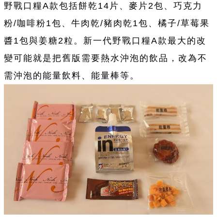
野戰口糧A款包括餅
乾
14片、麥片2包、巧克力
粉/咖啡粉1包、牛肉
乾
/豬肉
乾
1包、橘子/草莓果
醬1包與姜糖2粒。新
一
代野戰口糧A款最大的改
變可能就是把舊版需要熱水
沖
泡的飲品，改為不
需
沖
泡的能量飲料、能量棒等。