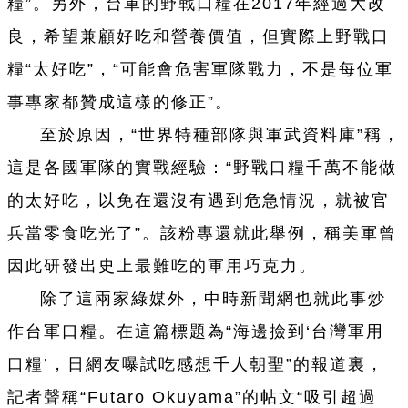
糧”。另外，
台
軍的野戰口糧在2017年經過大改
良，希望兼顧好吃和營養價值，但實際上野戰口
糧“太好吃”，“可能會危害軍隊戰力，不是每位軍
事專家都贊成這樣的修正”。
至於原因，“世界特種部隊與軍武資料庫”稱，
這是各國軍隊的實戰經驗：“野戰口糧千萬不能做
的太好吃，以免在還沒有遇到危急情況，就被官
兵當零食吃光了”。該粉專還就此舉例，稱美軍曾
因此研發出史上最難吃的軍用巧克力。
除了這兩家綠媒外，中時新聞網也就此事炒
作
台
軍口糧。在這篇標題為“海邊撿到‘
台
灣軍用
口糧’，日網友曝試吃感想千人朝聖”的報道裏，
記者聲稱“Futaro Okuyama”的帖文“吸引超過