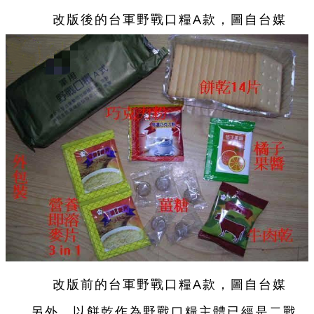
改版後的
台
軍野戰口糧A款，圖自
台
媒
改版前的
台
軍野戰口糧A款，圖自
台
媒
另外，以餅
乾
作為野戰口糧主體已經是二戰