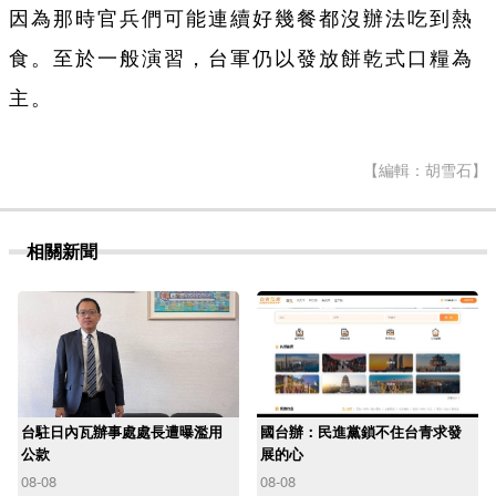
因為那時官兵們可
能連續好幾餐都沒辦法吃到熱
食。至於
一
般演習，
台
軍仍以發放餅
乾
式口糧為
主。
【編輯：胡雪石】
相關新聞
台駐日內瓦辦事處處長遭曝濫用
國台辦：民進黨鎖不住台青求發
公款
展的心
08-08
08-08