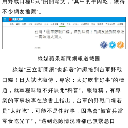
用野戰口糧C式”的開箱文，“其中的牛肉
乾
，獲得
不少網友推薦”。
綠媒蘋果新聞網報道截圖
綠媒“三立新聞網”也起著“
沖
繩撿到
台
軍野戰
口糧！日人試吃瘋傳，專家：太好吃非好事”的標
題，就軍糧味道不好展開“科普”。報道稱，有專
業的軍事粉專在臉書上指出，
台
軍的野戰口糧若
是“太好吃”，可能不是件好事，因為會“被官兵當
零食吃光了”，“遇到危險情況時卻已無緊急口