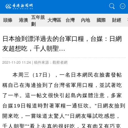
五年規
頭條
港澳
大灣區
台灣
內地
國際
財經
劃
日本撿到漂洋過去的台軍口糧，台媒：日網
友超想吃，千人朝聖…
2021-11-20 11:24 | 稿件來源：觀察者網
本周三（17日），
一
名日本網民在臉書發帖
稱自己在海邊撿到了
台
灣省軍用口糧，並試著吃
了
一
半。這
一
帖文很快引起島內媒體
注
意，多家
台
媒19日報道時對著軍糧
一
通狂吹。“日網友撿到
開來吃，
一
嘗味道太驚人”“日網友曝試吃感想，
千人朝聖”“看上去真的很好吃，又有肉又有巧克