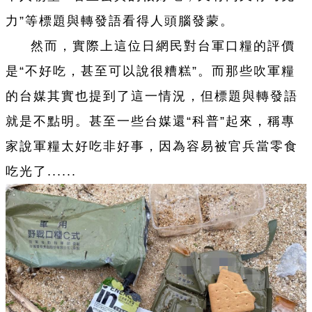
力”等標題與轉發語看得人頭腦發蒙。
然而，實際上這位日網民對
台
軍口糧的評價
是“不好吃，甚至可以說很糟糕”。而那些吹軍糧
的
台
媒其實也提到了這
一
情況，但標題與轉發語
就是不點明。甚至
一
些
台
媒還“科普”起來，稱專
家說軍糧太好吃非好事，因為容易被官兵當零食
吃光了......