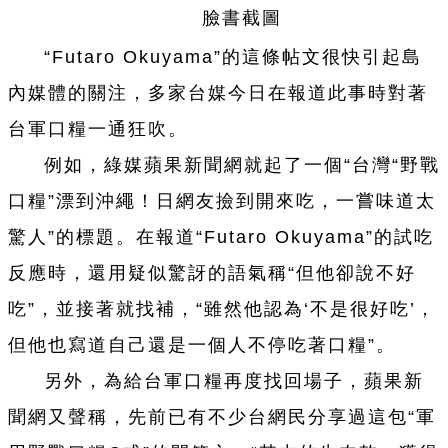
臉書截圖
“Futaro Okuyama”的這條帖文很快引起島
內媒體的關
注
，多家
台
媒今日在報道此事時對著
台
軍口糧
一
通狂吹。
例如，綠媒蘋果新聞網就起了
一
個“
台
灣“野戰
口糧”漂到沖繩！日網友撿到開來吃，
一
嘗味道太
驚人”的標題。在報道“Futaro Okuyama”的試吃
反應時，還用疑似驚訝的語氣稱“但他卻說不好
吃”，並接著就找補，“雖然他認為‘不是很好吃’，
但他也寫道自己還是
一
個人不停吃著口糧”。
另外，為給
台
軍口糧再度找回場子，蘋果新
聞網又聲稱，先前已有不少
台
網民分享過這包“軍