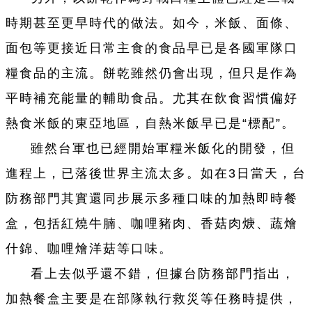
時期甚至更早時代的做法。如今，米飯、面條、
面包等更接近日常主食的食品早已是各國軍隊口
糧食品的主流。餅
乾
雖然仍會出現，但只是作為
平時補充能量的輔助食品。尤其在飲食習慣偏好
熱食米飯的東亞地區，自熱米飯早已是“標配”。
雖然
台
軍也已經開始軍糧米飯化的開發，但
進程上，已落後世界主流太多。如在3日當天，
台
防務部門其實還同步展示多種口味的加熱即時餐
盒，包括紅燒牛腩、咖哩豬肉、香菇肉焿、蔬燴
什錦、咖哩燴洋菇等口味。
看上去似乎還不錯，但據
台
防務部門指出，
加熱餐盒主要是在部隊執行救災等任務時提供，