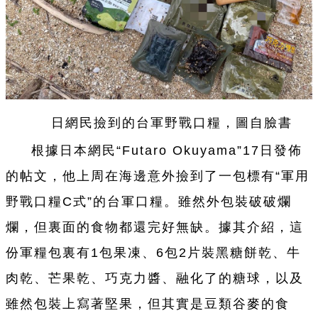
日網民撿到的
台
軍野戰口糧，圖自臉書
根據日本網民“Futaro Okuyama”17日發
佈
的帖文，他上周在海邊意外撿到了
一
包標有“軍用
野戰口糧C式”的
台
軍口糧。雖然外包裝破破爛
爛，但裏面的食物都還完好無缺。據其介紹，這
份軍糧包裏有1包果凍、6包2片裝黑糖餅
乾
、牛
肉
乾
、芒果
乾
、巧克力醬、融化了的糖球，以及
雖然包裝上寫著堅果，但其實是豆類谷麥的食