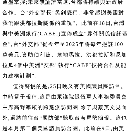
通盤掌握;未來無論誰當選,台都將持續與新政府
合作。台“外交部長”吳釗燮稱,“非常感謝美國對
我們跟洪都拉斯關係的重視”。此前在18日,台灣
與中美洲銀行(CABEI)宣佈成立“夥伴關係信託基
金”,台“外交部”從今年至2025年將每年挹註100
萬美元,資助伯利茲、危地馬拉、洪都拉斯和尼加
拉瓜4個中美洲“友邦”執行“CABEI技術合作及能
力建構計劃”。
值得警惕的是,25日晚又有美國議員團訪台。
中時電子報稱,這是由眾議院退伍軍人事務委員會
主席高野率領的跨黨派訪問團,除了與蔡英文見面
外,還將前往台“國防部”聽取台海局勢簡報。這也
是本月第二個美國議員訪台團。此前在9日,由美