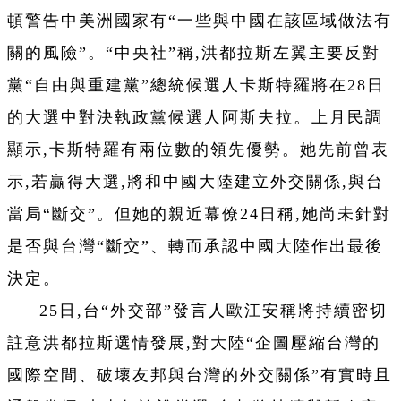
頓警告中美洲國家有“一些與中國在該區域做法有
關的風險”。“中央社”稱,洪都拉斯左翼主要反對
黨“自由與重建黨”總統候選人卡斯特羅將在28日
的大選中對決執政黨候選人阿斯夫拉。上月民調
顯示,卡斯特羅有兩位數的領先優勢。她先前曾表
示,若贏得大選,將和中國大陸建立外交關係,與台
當局“斷交”。但她的親近幕僚24日稱,她尚未針對
是否與台灣“斷交”、轉而承認中國大陸作出最後
決定。
25日,台“外交部”發言人歐江安稱將持續密切
註意洪都拉斯選情發展,對大陸“企圖壓縮台灣的
國際空間、破壞友邦與台灣的外交關係”有實時且