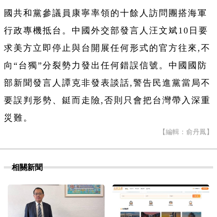
國共和黨參議員康寧率領的十餘人訪問團搭海軍
行政專機抵台。中國外交部發言人汪文斌10日要
求美方立即停止與台開展任何形式的官方往來,不
向“台獨”分裂勢力發出任何錯誤信號。中國國防
部新聞發言人譚克非發表談話,警告民進黨當局不
要誤判形勢、鋌而走險,否則只會把台灣帶入深重
災難。
【編輯：俞丹鳳】
相關新聞