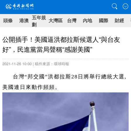
五年規
頭條
港澳
大灣區
台灣
內地
國際
財經
劃
公開插手！美國逼洪都拉斯候選人“與台友
好”，民進黨當局聲稱“感謝美國”
2021-11-26 10:00 | 稿件來源：環球時報
台灣“邦交國”洪都拉斯28日將舉行總統大選,
美國連日來動作頻頻。