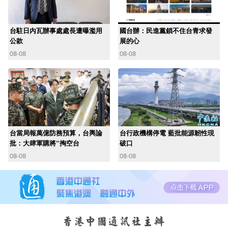
台駐日內瓦辦事處處長遭曝濫用
國台辦：民進黨鎖不住台青求發
公款
展的心
08-08
08-08
台當局報萬億防務預算，台輿論
台行政機構停電 藍批能源韌性現
批：大肆軍購將“掏空台
破口
08-08
08-08