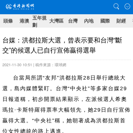
五年規
頭條
港澳
大灣區
台灣
內地
國際
財經
劃
台媒：洪都拉斯大選，曾表示要和台灣“斷
交”的候選人已自行宣佈贏得選舉
2021-11-30 10:51 | 稿件來源：環球網
台
當局所謂“友邦”洪都拉斯28日舉行總統大
選，島內媒體緊盯。
台
灣“中央社”等多家
台
媒29
日報道稱，初步開票結果顯示，左派候選人希奧
瑪拉·卡斯特羅得票率大幅領先，她29日自行宣
佈
贏得大選。“中央社”稱，她朝著成為洪都拉斯首
位女性總統的路上邁進。