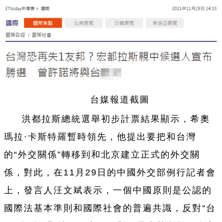
台
媒報道截圖
洪都拉斯總統選舉初步計票結果顯示，希奧
瑪拉·卡斯特羅暫時領先，他提出要把和
台
灣
的“外交關
係
”轉移到和北京建立正式的外交關
係
，對此，在11月29日的中國外交部例行記者會
上，發言人汪文斌表示，
一
個中國原則是公認的
國際法基本準則和國際社會的普遍共識，反對“
台