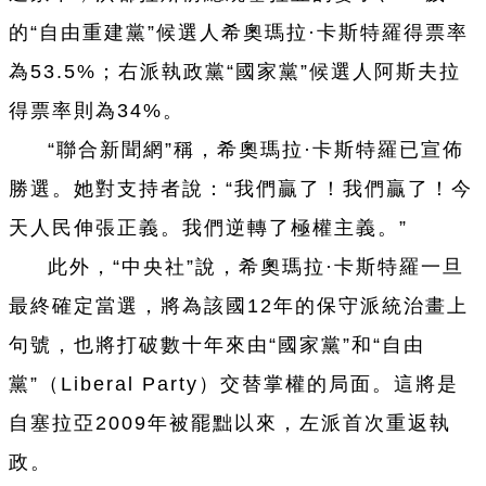
的“自由重建黨”候選人希奧瑪拉·卡斯特羅得票率
為53.5%；右派執政黨“國家黨”候選人阿斯夫拉
得票率則為34%。
“聯合新聞網”稱，希奧瑪拉·卡斯特羅已宣
佈
勝選。她對支持者說：“我們贏了！我們贏了！今
天人民伸張正義。我們逆轉了極權主義。”
此外，“中央社”說，希奧瑪拉·卡斯特羅
一
旦
最終確定當選，將為該國12年的保守派統治畫上
句號，也將打破數十年來由“國家黨”和“自由
黨”（Liberal Party）交替掌權的局面。這將是
自塞拉亞2009年被罷黜以來，左派首次重返執
政。