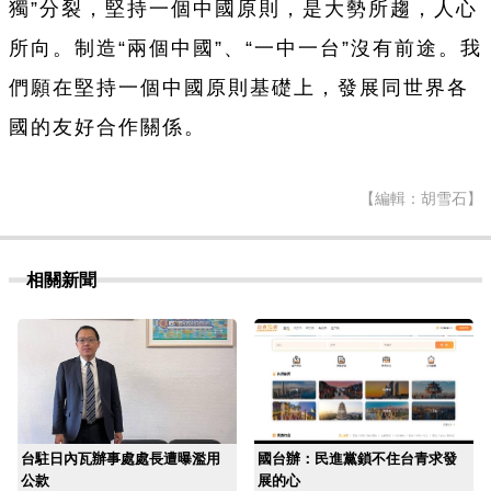
獨”分裂，堅持
一
個中國原則，是大勢所趨，人心
所向。制造“兩個中國”、“
一
中
一
台
”沒有前途。我
們願在堅持
一
個中國原則基礎上，發展同世界各
國的友好合作關
係
。
【編輯：胡雪石】
相關新聞
台駐日內瓦辦事處處長遭曝濫用
國台辦：民進黨鎖不住台青求發
公款
展的心