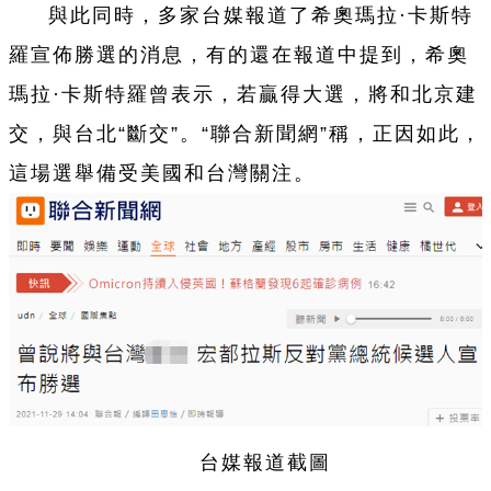
與此同時，多家
台
媒報道了希奧瑪拉·卡斯特
羅宣
佈
勝選的消息，有的還在報道中提到，希奧
瑪拉·卡斯特羅曾表示，若贏得大選，將和北京建
交，與
台
北“斷交”。“聯合新聞網”稱，正因如此，
這場選舉備受美國和
台
灣關注。
台
媒報道截圖