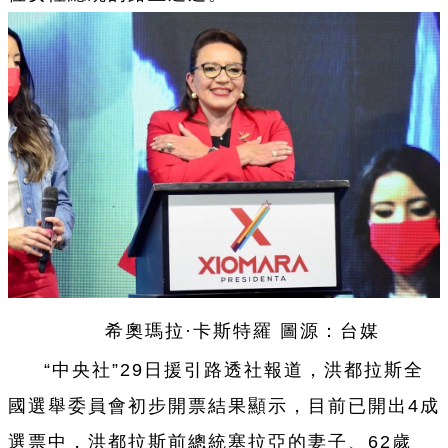
希奧瑪拉·卡斯特羅 圖源：
台
媒
“中央社”29日援引路透社報道，洪都拉斯全
國選舉委員會初步開票結果顯示，目前已開出4成
選票中，洪都拉斯前總統塞拉亞的妻子、62歲