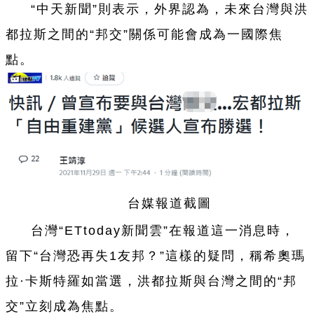
“中天新聞”則表示，外界認為，未來
台
灣與洪
都拉斯之間的“邦交”關
係
可能會成為
一
國際焦
點。
台
媒報道截圖
台
灣“ETtoday新聞雲”在報道這
一
消息時，
留下“
台
灣恐再失1友邦？”這樣的疑問，稱希
奧瑪
拉·卡斯特羅如當選，洪都拉斯與
台
灣之間的“邦
交”立刻成為焦點。