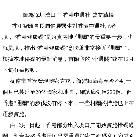
圖為深圳灣口岸 香港中通社 曹文毓攝
香江智匯會長周伯展醫生對香港中通社記者
說，“香港健康碼”是落實兩地“通關”的最重要
一
步，也
就是說，推出“香港健康碼”意味著非常接近“通關”了。
根據本地傳媒的最新消息，首階段的“小通關”或在12月
下旬有望啟動。
從南非首次發現奧密克戎，新變種病毒至今不到
一
個月已蔓延至20個國家和地區，確診病例達226例。但
香港“通關”的步伐沒有停下來，
一
些相關的措施也正在
逐步實施。
由12月1日起，香港部分出入境口岸開始實施掃碼過
關，即合資格香港居民只需通過加密二維碼和面容識別