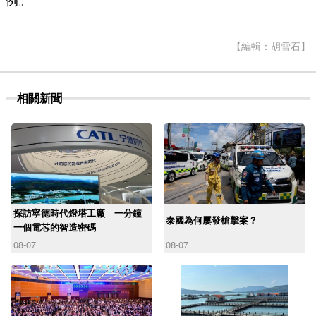
例。
【編輯：胡雪石】
相關新聞
探訪寧德時代燈塔工廠 一分鐘
泰國為何屢發槍擊案？
一個電芯的智造密碼
08-07
08-07