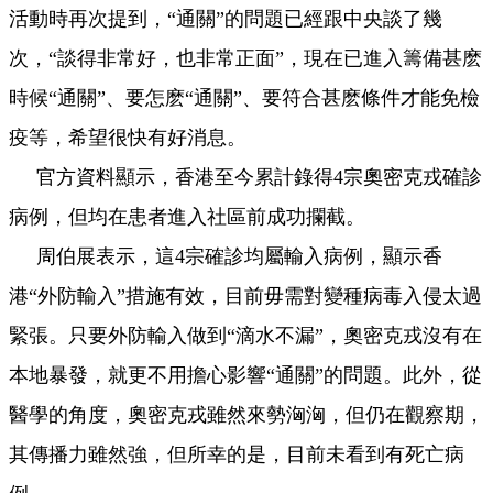
活動時再次提到，“通關”的問題已經跟中央談了幾
次，“談得非常好，也非常正面”，現在已進入籌備甚麽
時候“通關”、要怎麽“通關”、要符合甚麽條件才能免檢
疫等，希望很快有好消息。
官方資料顯示，香港至今累計錄得4宗奧密克戎確診
病例，但均在患者進入社區前成功攔截。
周伯展表示，這4宗確診均屬輸入病例，顯示香
港“外防輸入”措施有效，目前毋需對變種病毒入侵太過
緊張。只要外防輸入做到“滴水不漏”，奧密克戎沒有在
本地暴發，就更不用擔心影響“通關”的問題。此外，從
醫學的角度，奧密克戎雖然來勢洶洶，但仍在觀察期，
其傳播力雖然強，但所幸的是，目前未看到有死亡病