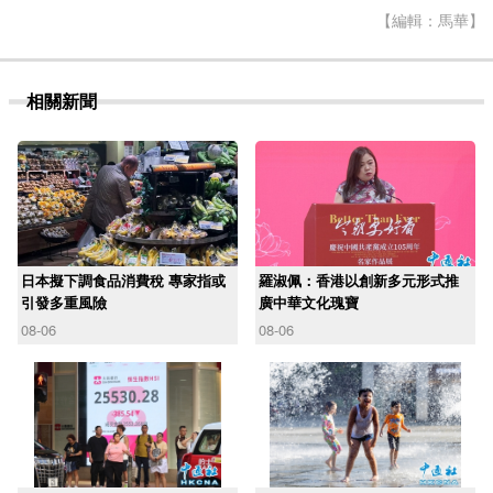
【編輯：馬華】
相關新聞
日本擬下調食品消費稅 專家指或
羅淑佩：香港以創新多元形式推
引發多重風險
廣中華文化瑰寶
08-06
08-06