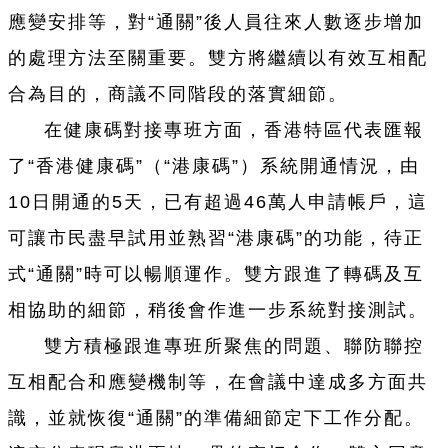
應變安排等，對“通關”後人員往來人數逐步增加
的處理方法至關重要。雙方將繼續以有效互相配
合為目的，商議不同階段的落實細節。
在健康碼對接專班方面，香港特區代表匯報
了“香港健康碼”（“港康碼”）系統開通情況，由
10日開通的5天，已有超過46萬人申請帳戶，這
可讓市民盡早試用並熟習“港康碼”的功能，待正
式“通關”時可以暢順運作。雙方跟進了轉碼及互
相協助的細節，稍後會作進一步系統對接測試。
雙方積極跟進專班所聚焦的問題、聯防聯控
互相配合和應變機制等，在會議中達成多方面共
識，並就恢復“通關”的準備細節定下工作分配。