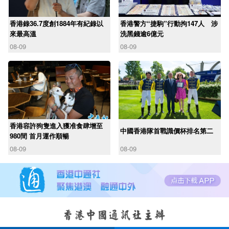
香港錄36.7度創1884年有紀錄以
香港警方“捷駒”行動拘147人 涉
來最高溫
洗黑錢逾6億元
08-09
08-09
香港容許狗隻進入獲准食肆增至
中國香港隊首戰識價杯排名第二
980間 首月運作順暢
08-09
08-09