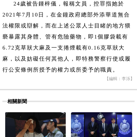
24歲被告鍾梓儀，報稱文員，控罪指她於
2021年7月10日，在金鐘政府總部外添華道無合
法權限或辯解，而在上述公眾人士目睹的地方猥
褻暴露其身體、管有危險藥物，即1個膠袋載有
6.72克草狀大麻及一支捲煙載有0.16克草狀大
麻，以及妨礙任何其他人，即特務警察行使或履
行公安條例所授予的權力或所委予的職責。
【編輯：李泺】
相關新聞