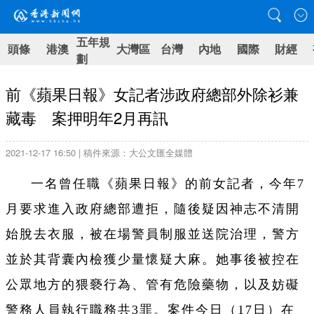
五年規
頭條
港澳
大灣區
台灣
內地
國際
財經
劃
前《蘋果日報》女記者涉政府總部外除衫兼
藏毒 案押明年2月再訊
2021-12-17 16:50 | 稿件來源：大公文匯全媒體
一名曾任職《蘋果日報》的前女記者，今年7
月要求進入政府總部遭拒，隨後疑因神志不清開
始脫去衣服，被在場警員制服並送院治理，警方
並於其背囊內檢獲少量懷疑大麻。她事後被控在
公眾地方的猥褻行為、管有危險藥物，以及妨礙
警務人員執行職務共3罪。案件今日（17日）在