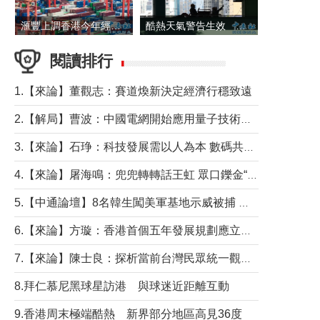
滙豐上調香港今年經濟增長預測至4.5%
酷熱天氣警告生效 本港高溫持續至下周
閱讀排行
1.【來論】董觀志：賽道煥新決定經濟行穩致遠
2.【解局】曹波：中國電網開始應用量子技術，以後會不再停電嗎？
3.【來論】石琤：科技發展需以人為本 數碼共融不應讓長者放棄傳統生活方式
4.【來論】屠海鳴：兜兜轉轉話王虹 眾口鑠金“一邊倒”
5.【中通論壇】8名韓生闖美軍基地示威被捕 韓國年輕人反美情緒從何而來？
6.【來論】方璇：香港首個五年發展規劃應立足民生務實前行
7.【來論】陳士良：探析當前台灣民眾統一觀望心態的深層成因
8.拜仁慕尼黑球星訪港 與球迷近距離互動
9.香港周末極端酷熱 新界部分地區高見36度