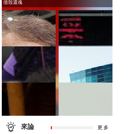
借殼還魂
來論
更 多