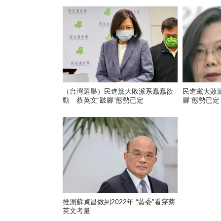
（台灣選舉）民進黨大敗派系蠢蠢欲
民進黨大敗派
動 蔡英文“跛腳”態勢已定
腳”態勢已定
推測蘇貞昌做到2022年 “藍委”看穿蔡
英文考量