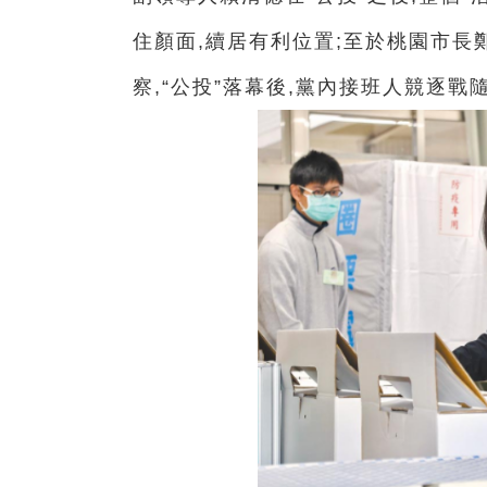
住顏面,續居有利位置;至於桃園市長
察,“公投”落幕後,黨內接班人競逐戰