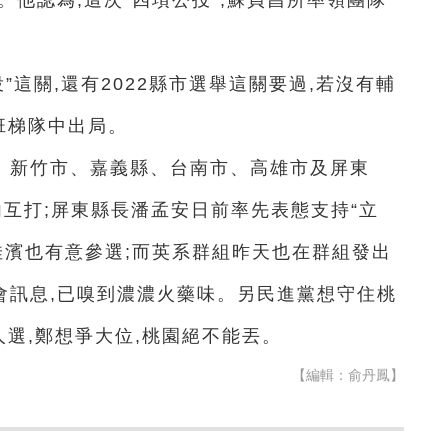
。他認為,這次“四項公投”,蘇貞昌所率領團隊
投”這關,還有2022縣市選舉這關要過,若沒有輔
班梯隊中出局。
、新竹市、嘉義縣、台南市、高雄市及屏東
內互打;屏東縣長潘孟安日前率先表態支持“立
鐘佳濱也有意參選;而英系群組昨天也在群組發出
會訊息,已嗅到濃濃火藥味。另民進黨想守住桃
人選,鄭想爭大位,桃園絕不能丟。
【編輯：俞丹鳳】