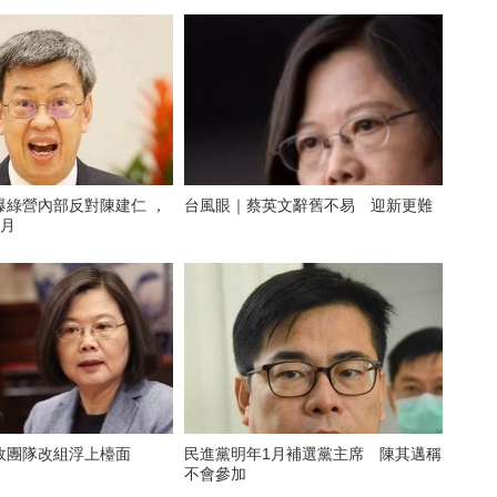
爆綠營內部反對陳建仁 ，
台風眼｜蔡英文辭舊不易 迎新更難
個月
政團隊改組浮上檯面
民進黨明年1月補選黨主席 陳其邁稱
不會參加