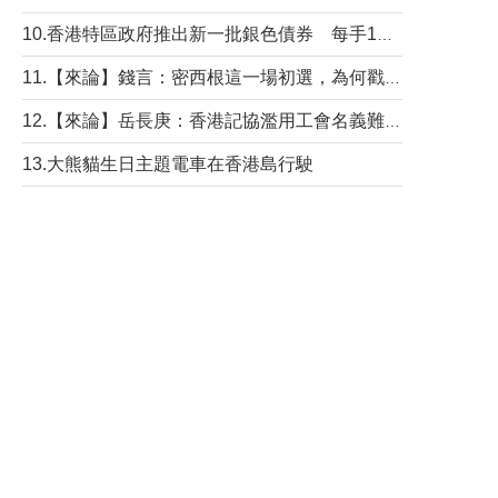
10.香港特區政府推出新一批銀色債券 每手1萬元保底息4.25厘
11.【來論】錢言：密西根這一場初選，為何戳中了兩黨最痛的神經？
12.【來論】岳長庚：香港記協濫用工會名義難逃法律制裁
13.大熊貓生日主題電車在香港島行駛