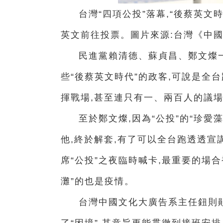
台灣“四項公投”落幕,“後蔡英文
英文前往投票。圖片來源:台灣《中
民進黨賴清德、蘇貞昌、鄭文燦一直
些“後蔡英文時代”的政客,可說是全
揮戰場,甚至連只有一、兩百人的議
至於鄭文燦,因為“公投”的“珍愛
他,終於解套,有了可以全台跑透透宣
席“公投”之夜臨時喊卡,最重要的場合
灘”的也是疫情。
台灣中國文化大廣告系主任鈕則勛