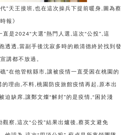
時代”天王接班,也在這次操兵下提前暖身,圖為蔡
國時報》
是2024“大選”熱門人選,這次“公投”,這
台跑透透,當副手後沈寂多時的賴清德終於找到發
場宣講都不放過。
藻礁”在他管轄縣市,讓被疫情一直受困在桃園的
講的理由,不料,桃園防疫旅館疫情再起,原本出
被迫缺席,讓鄭文燦“解封”的是疫情,“困於淺
觀察,這次“公投”結果出爐後,蔡英文避免