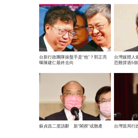
台新行政團隊操盤手是“他”？郭正亮
台灣媒體人
曝陳建仁最終去向
恐難撐過5
蘇貞昌二度請辭 新“閣揆”或難產
台灣當局行