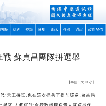
國際
財經
視頻
圖集
電訊
評論
通說
政府發佈
班戰 蘇貞昌團隊拼選舉
【字號：
大
中
小
】
時代”天王接班,也在這次操兵下提前暖身,台當局
活”起來,人氣竄升;台行政機構負責人蘇貞昌保