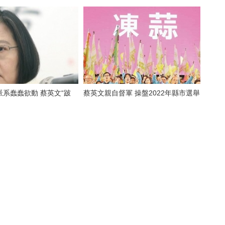
系蠢蠢欲動 蔡英文“跛
蔡英文親自督軍 操盤2022年縣市選舉