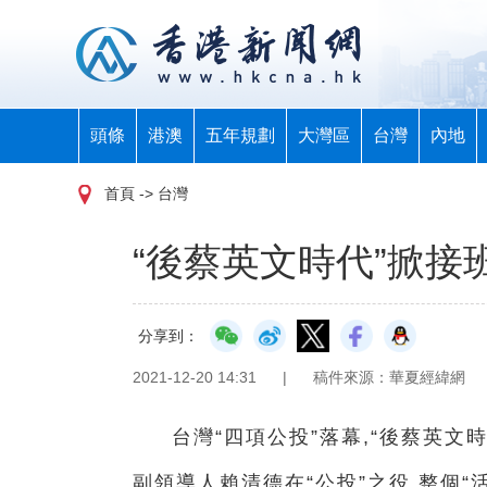
頭條
港澳
五年規劃
大灣區
台灣
內地
首頁
-> 台灣
“後蔡英文時代”掀接
分享到：
2021-12-20 14:31
|
稿件來源：華夏經緯網
台灣“四項公投”落幕,“後蔡英文
副領導人賴清德在“公投”之役,整個“