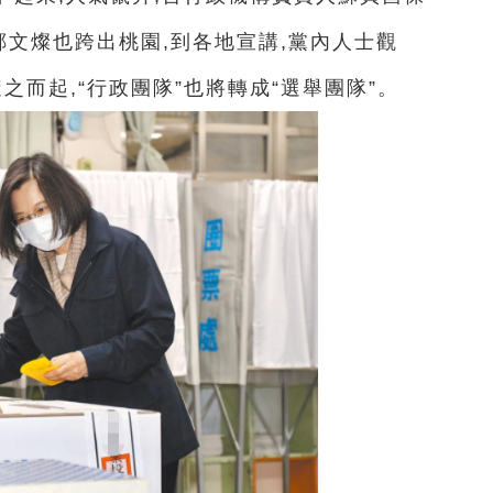
鄭文燦也跨出桃園,到各地宣講,黨內人士觀
隨之而起,“行政團隊”也將轉成“選舉團隊”。