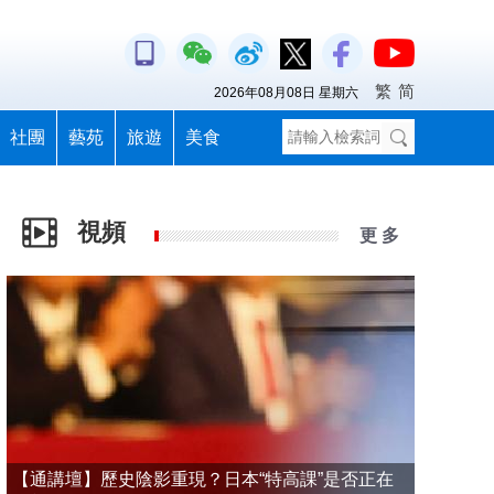
繁
简
2026年08月08日 星期六
社團
藝苑
旅遊
美食
視頻
更 多
【通講壇】歷史陰影重現？日本“特高課”是否正在