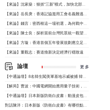
【來論】沈家燊：狠抓“三新”模式，加快北部都會區建設
【來論】岳長庚：香港記協濫用工會名義難逃法律制裁
【來論】錢言：密西根這一場初選，為何戳中了兩黨最痛的神經？
【來論】陳士良：探析當前台灣民眾統一觀望心態的深層成因
【來論】方璇：香港首個五年發展規劃應立足民生務實前行
【來論】董觀志：賽道煥新決定經濟行穩致遠
論壇
更 多
【中通論壇】8名韓生闖美軍基地示威被捕 韓國年輕人反美情緒從何而來？
【解局】曹波：中國電網開始應用量子技術，以後會不再停電嗎？
【中通論壇】日本新版防衛白皮書：動漫皮包藏不住軍國野心
對話陳洋：日本新版《防衛白皮書》有哪些點值得警惕？