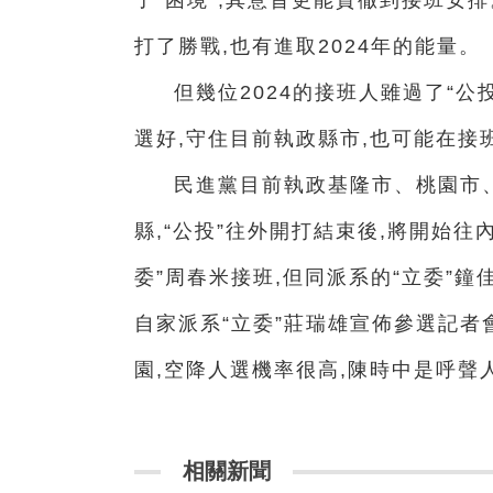
了“困境”,其意旨更能貫徹到接班安排
打了勝戰,也有進取2024年的能量。
但幾位2024的接班人雖過了“公
選好,守住目前執政縣市,也可能在接
民進黨目前執政基隆市、桃園市
縣,“公投”往外開打結束後,將開始往
委”周春米接班,但同派系的“立委”
自家派系“立委”莊瑞雄宣佈參選記者
園,空降人選機率很高,陳時中是呼聲
相關新聞