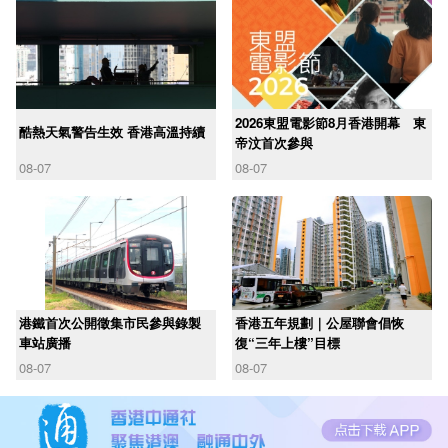
2026東盟電影節8月香港開幕 東
酷熱天氣警告生效 香港高溫持續
帝汶首次參與
08-07
08-07
港鐵首次公開徵集市民參與錄製
香港五年規劃｜公屋聯會倡恢
車站廣播
復“三年上樓”目標
08-07
08-07