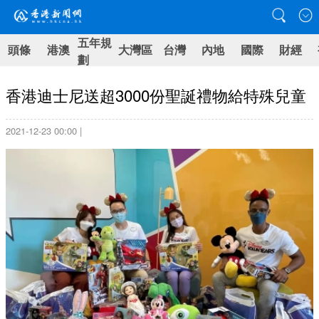
五年規
頭條
港澳
大灣區
台灣
內地
國際
財經
劃
香港迪士尼送超3000份聖誕禮物給特殊兒童
2021-12-23 00:00 |