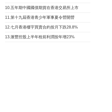
10.五年期中國國債期貨在香港交易所上市
11.第十九屆香港青少年軍事夏令營開營
12.七月香港樓宇買賣合約按月下跌28.8%
13.滙豐控股上半年稅前利潤按年增23%