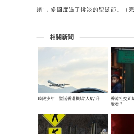
鎖”，多國度過了慘淡的聖誕節。（
相關新聞
時隔疫年 聖誕香港機場“人氣”升
香港社交距
麼看？