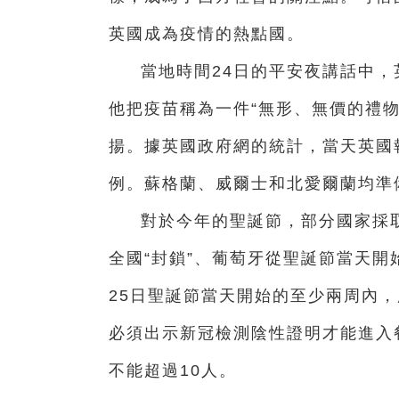
英國成為疫情的熱點國。
當地時間24日的平安夜講話中
他把疫苗稱為一件“無形、無價的禮
揚。據英國政府網的統計，當天英國報
例。蘇格蘭、威爾士和北愛爾蘭均準
對於今年的聖誕節，部分國家採
全國“封鎖”、葡萄牙從聖誕節當天開
25日聖誕節當天開始的至少兩周內
必須出示新冠檢測陰性證明才能進入
不能超過10人。