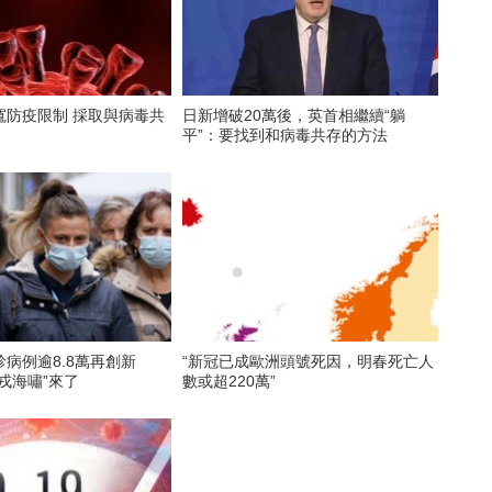
寬防疫限制 採取與病毒共
日新增破20萬後，英首相繼續“躺
平”：要找到和病毒共存的方法
病例逾8.8萬再創新
“新冠已成歐洲頭號死因，明春死亡人
戎海嘯”來了
數或超220萬”