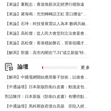
【來論】董觀志：賽道煥新決定經濟行穩致遠
【來論】屠海鳴：兜兜轉轉話王虹 眾口鑠金“一邊倒”
【來論】石琤：科技發展需以人為本 數碼共融不應讓長者放棄傳統生活方式
【來論】高松傑：從人民大會堂到立法會宴會廳——香港管治新範式的完整拼圖
【來論】高松傑：香港穩如磐石，背靠祖國才是真正的“終極護城河”
【解局】郭麗：高市內閣在“7.31”成立新版“特高課”意欲何為？
論壇
更 多
【解局】中國電網開始應用量子技術，以後會不再停電嗎？
【中通論壇】日本新版防衛白皮書：動漫皮包藏不住軍國野心
對話陳洋：日本新版《防衛白皮書》有哪些點值得警惕？
【中通論壇】馬科斯政府債台高築 菲陷入經濟困境與南海對抗惡循環？