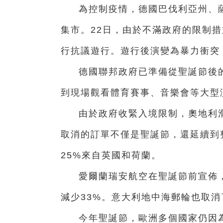
為控制疫情，德國巴伐利亞州、
集市。22日，由於不滿政府的限制措
行抗議遊行。遊行後演變為暴力衝突
德國聯邦政府已準備從聖誕節後
到現場觀看體育賽事、音樂會等大型
由於政府收緊入境限制，奧地利
取消的訂單不僅是聖誕節，還延續到
25%來自英國和荷蘭。
愛爾蘭瑞安航空在聖誕節前宣佈
減少33%。意大利地中海郵輪也取
今年聖誕節，歐洲多個國家仍因為