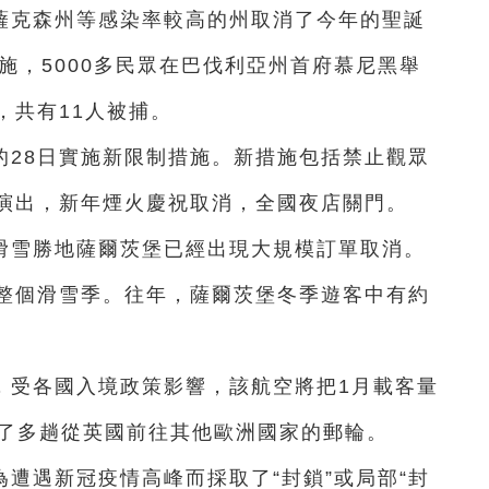
薩克森州等感染率較高的州取消了今年的聖誕
施，5000多民眾在巴伐利亞州首府慕尼黑舉
，共有11人被捕。
的28日實施新限制措施。新措施包括禁止觀眾
演出，新年煙火慶祝取消，全國夜店關門。
滑雪勝地薩爾茨堡已經出現大規模訂單取消。
整個滑雪季。往年，薩爾茨堡冬季遊客中有約
，受各國入境政策影響，該航空將把1月載客量
消了多趟從英國前往其他歐洲國家的郵輪。
遭遇新冠疫情高峰而採取了“封鎖”或局部“封