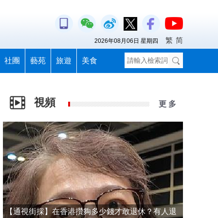
繁
简
2026年08月06日 星期四
社團
藝苑
旅遊
美食
視頻
更 多
【通視街採】在香港攢夠多少錢才敢退休？有人退