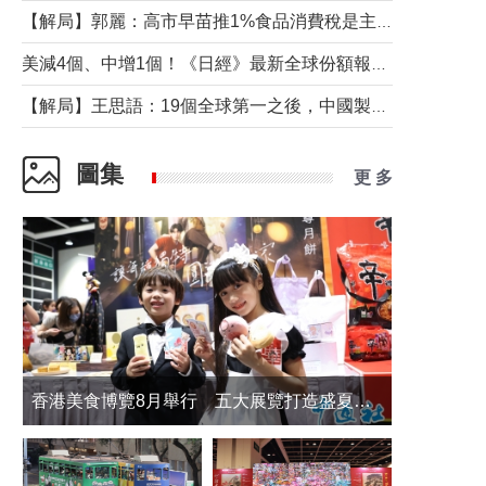
【解局】郭麗：高市早苗推1%食品消費稅是主動作為還是被迫“飲鴆止渴”
美減4個、中增1個！《日經》最新全球份額報告透露了什麼？
【解局】王思語：19個全球第一之後，中國製造還需跨過哪些關口？
圖集
更 多
香港美食博覽8月舉行 五大展覽打造盛夏嘉年華