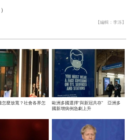
完）
【編輯：李泺】
離怎麼放寬？社會各界怎
歐洲多國選擇“與新冠共存” 亞洲多
國新增病例急劇上升