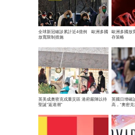
全球新冠確診累計近4億例 歐洲多國
歐洲多國放
放寬限制措施
存策略
英美成奧密克戎重災區 港府嚴陣以待
英國日增確診
聖誕“返港潮”
高，“奧密克