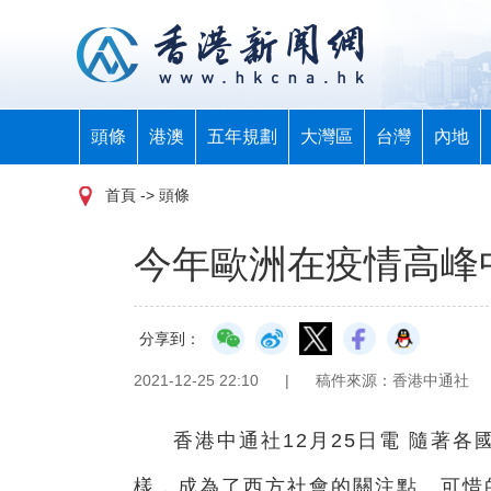
頭條
港澳
五年規劃
大灣區
台灣
內地
首頁
-> 頭條
今年歐洲在疫情高峰
分享到：
2021-12-25 22:10
|
稿件來源：香港中通社
香港中通社12月25日電 隨著
樣，成為了西方社會的關注點。可惜