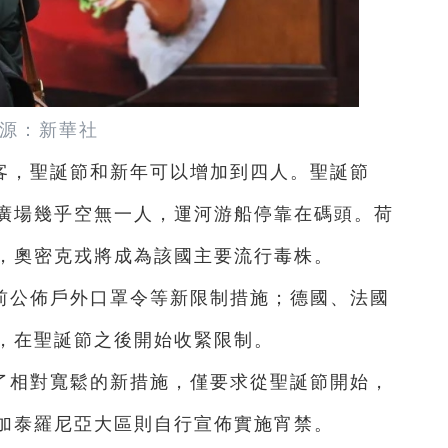
源：新華社
客，聖誕節和新年可以增加到四人。聖誕節
廣場幾乎空無一人，運河游船停靠在碼頭。荷
，奧密克戎將成為該國主要流行毒株。
前公佈戶外口罩令等新限制措施；德國、法國
，在聖誕節之後開始收緊限制。
了相對寬鬆的新措施，僅要求從聖誕節開始，
加泰羅尼亞大區則自行宣佈實施宵禁。