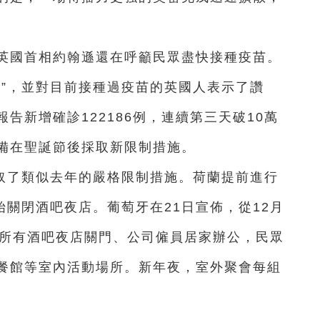
，英國首相約翰遜還在呼籲民眾盡快接種疫苗。
物”，並對目前接種過疫苗的英國人表示了讚
告新增確診122186例，連續第三天破10萬
備在聖誕節後採取新限制措施。
取了類似去年的嚴格限制措施。荷蘭提前進行
始關閉酒吧夜店。葡萄牙在21日宣佈，從12月
，所有酒吧夜店關門、公司僱員居家辦公，民眾
餐館等室內活動場所。新年夜，室外聚會每組