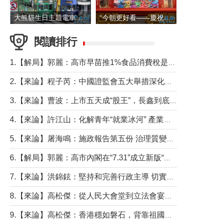
大熊貓生日主題電車在香港島行駛
“今朝更好看——慶祝中國共產黨成立105周年名家作品展”6日起舉行
閱讀排行
1.【解局】郭麗：高市早苗推1%食品消費稅是主動作為還是被迫“飲鴆止渴”
2.【來論】程子芮：中國證監會五大舉措深化內地香港資本市場合作
3.【來論】曹波：上市五天成“股王”，長鑫到底做對什麼了？
4.【來論】許江山：化解青年“就業冰河” 產業升級與過渡支援須雙軌並行
5.【來論】屠海鳴：施政報告第五份 治理質變脈絡清
6.【解局】郭麗：高市內閣在“7.31”成立新版“特高課”意欲何為？
7.【來論】洪錦鉉：堅持和完善行政主導 切實維護行政立法良性互動
8.【來論】高松傑：從人民大會堂到立法會宴會廳——香港管治新範式的完整拼圖
9.【來論】高松傑：香港穩如磐石，背靠祖國才是真正的“終極護城河”