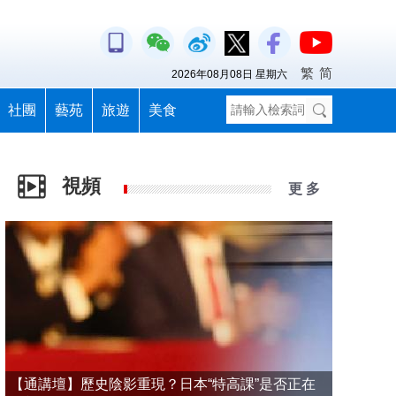
繁
简
2026年08月08日 星期六
社團
藝苑
旅遊
美食
視頻
更 多
【通講壇】歷史陰影重現？日本“特高課”是否正在