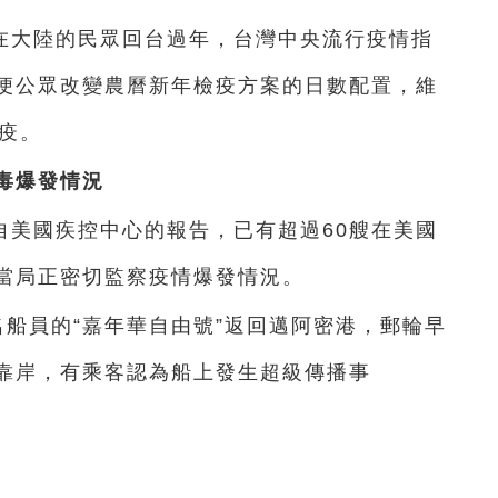
在大陸的民眾回台過年，台灣中央流行疫情指
便公眾改變農曆新年檢疫方案的日數配置，維
疫。
毒爆發情況
自美國疾控中心的報告，已有超過60艘在美國
當局正密切監察疫情爆發情況。
0名船員的“嘉年華自由號”返回邁阿密港，郵輪早
靠岸，有乘客認為船上發生超級傳播事