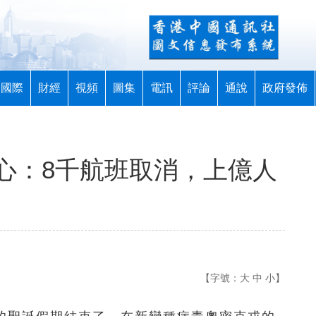
國際
財經
視頻
圖集
電訊
評論
通說
政府發佈
心：8千航班取消，上億人
【字號：
大
中
小
】