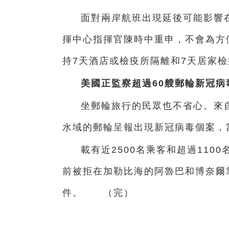
面對兩岸航班出現延後可能影響
揮中心指揮官陳時中重申，不會為方
持7天酒店或檢疫所隔離和7天居家檢
美國正監察超過60艘郵輪新冠病
坐郵輪旅行的民眾也不省心。來
水域的郵輪呈報出現新冠病毒個案，
載有近2500名乘客和超過110
前被拒在加勒比海的阿魯巴和博奈爾
件。 （完）