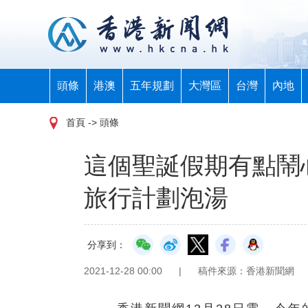
頭條
港澳
五年規劃
大灣區
台灣
內地
首頁
-> 頭條
這個聖誕假期有點鬧
旅行計劃泡湯
分享到：
2021-12-28 00:00
|
稿件來源：香港新聞網