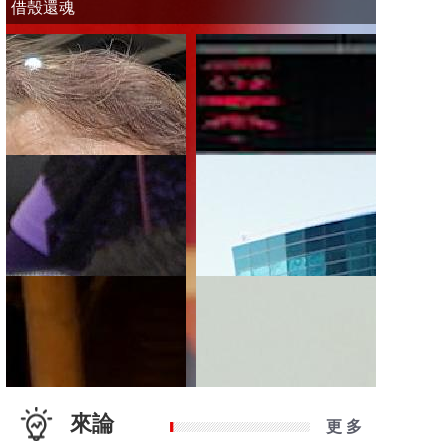
借殼還魂
來論
更 多