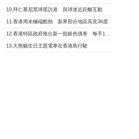
10.拜仁慕尼黑球星訪港 與球迷近距離互動
11.香港周末極端酷熱 新界部分地區高見36度
12.香港特區政府推出新一批銀色債券 每手1萬元保底息4.25厘
13.大熊貓生日主題電車在香港島行駛