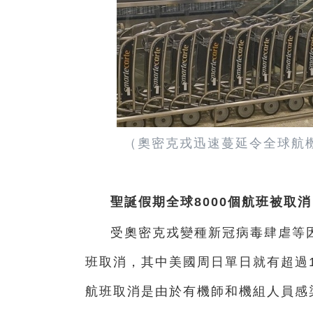
（奧密克戎迅速蔓延令全球航
聖誕假期全球8000個航班被取消
受奧密克戎變種新冠病毒肆虐等因
班取消，其中美國周日單日就有超過1
航班取消是由於有機師和機組人員感