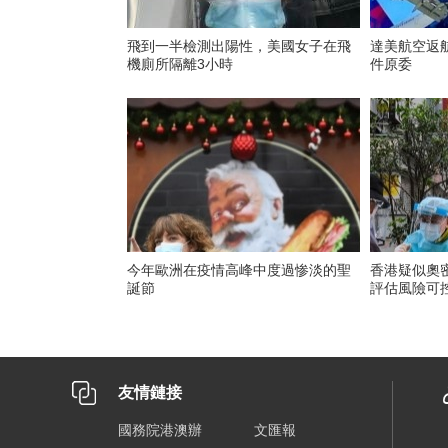
飛到一半檢測出陽性，美國女子在飛
達美航空返
機廁所隔離3小時
件原委
今年歐洲在疫情高峰中度過惨淡的聖
香港疑似奧
誕節
評估風險可
友情鏈接
國務院港澳辦
文匯報