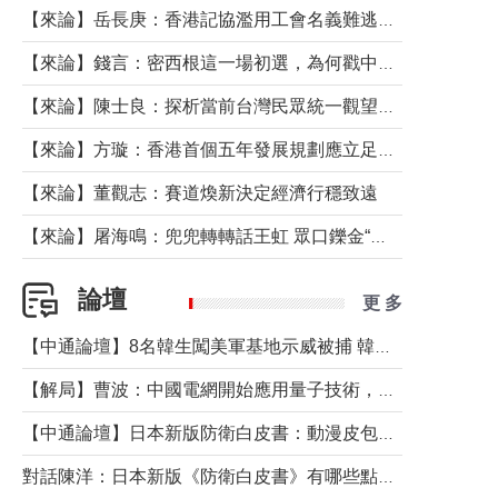
【來論】岳長庚：香港記協濫用工會名義難逃法律制裁
【來論】錢言：密西根這一場初選，為何戳中了兩黨最痛的神經？
【來論】陳士良：探析當前台灣民眾統一觀望心態的深層成因
【來論】方璇：香港首個五年發展規劃應立足民生務實前行
【來論】董觀志：賽道煥新決定經濟行穩致遠
【來論】屠海鳴：兜兜轉轉話王虹 眾口鑠金“一邊倒”
論壇
更 多
【中通論壇】8名韓生闖美軍基地示威被捕 韓國年輕人反美情緒從何而來？
【解局】曹波：中國電網開始應用量子技術，以後會不再停電嗎？
【中通論壇】日本新版防衛白皮書：動漫皮包藏不住軍國野心
對話陳洋：日本新版《防衛白皮書》有哪些點值得警惕？