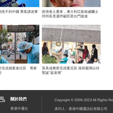
航怪不到中國 乘客講述事
疫情卷土重來，澳大利亞新南威爾士
州州長竟還呼籲民眾出門旅遊
密克戎個案進社區 專家
英美成奧密克戎重災區 港府嚴陣以待
控
聖誕“返港潮”
關於我們
Copyright © 2009-2023 All R
香港中通社
承印人：香港中國通訊社有限公司