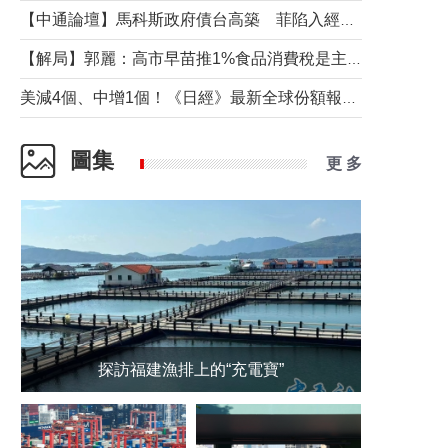
【中通論壇】馬科斯政府債台高築 菲陷入經濟困境與南海對抗惡循環？
【解局】郭麗：高市早苗推1%食品消費稅是主動作為還是被迫“飲鴆止渴”
美減4個、中增1個！《日經》最新全球份額報告透露了什麼？
圖集
更 多
探訪福建漁排上的“充電寶”