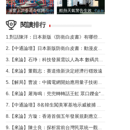
滙豐上調香港今年經濟增長預測至4.5%
酷熱天氣警告生效 本港高溫持續至下周
閱讀排行
1.對話陳洋：日本新版《防衛白皮書》有哪些點值得警惕？
2.【中通論壇】日本新版防衛白皮書：動漫皮包藏不住軍國野心
3.【來論】石琤：科技發展需以人為本 數碼共融不應讓長者放棄傳統生活方式
4.【來論】董觀志：賽道煥新決定經濟行穩致遠
5.【解局】曹波：中國電網開始應用量子技術，以後會不再停電嗎？
6.【來論】屠海鳴：兜兜轉轉話王虹 眾口鑠金“一邊倒”
7.【中通論壇】8名韓生闖美軍基地示威被捕 韓國年輕人反美情緒從何而來？
8.【來論】方璇：香港首個五年發展規劃應立足民生務實前行
9.【來論】陳士良：探析當前台灣民眾統一觀望心態的深層成因