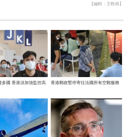
【編輯：王軼南】
侵多國 香港須加強監控高
香港郵政暫停寄往法國所有空郵服務