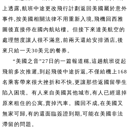
上透露,航班中途更改飛行計劃返回美國屬於意外
事件,按美國相關法律不用重新入境,飛機回西雅
圖後直接停在國內航站樓。但接下來達美航空的
處理態度讓人很不滿意,前兩天還給安排酒店,後
來只給一天30美元的餐券。
“美國之音”27日的一篇報道稱,這趟航班從起
飛前多次推遲,到起飛後中途折返,不僅給機上168
名乘客帶來很大挫折和不快,更讓那些返國留學生
陷入困境。有人來自美國其他城市,有人已經退掉
原來租住的公寓,賣掉汽車。國回不成,在美國又
無家可歸,有的還面臨簽證到期,可能在美國非法
滯留的問題。