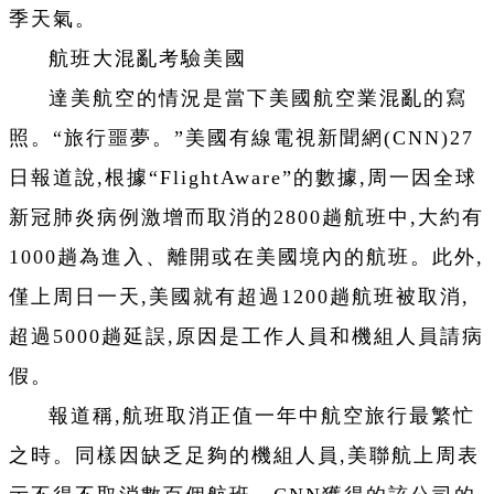
季天氣。
航班大混亂考驗美國
達美航空的情況是當下美國航空業混亂的寫
照。“旅行噩夢。”美國有線電視新聞網(CNN)27
日報道說,根據“FlightAware”的數據,周一因全球
新冠肺炎病例激增而取消的2800趟航班中,大約有
1000趟為進入、離開或在美國境內的航班。此外,
僅上周日一天,美國就有超過1200趟航班被取消,
超過5000趟延誤,原因是工作人員和機組人員請病
假。
報道稱,航班取消正值一年中航空旅行最繁忙
之時。同樣因缺乏足夠的機組人員,美聯航上周表