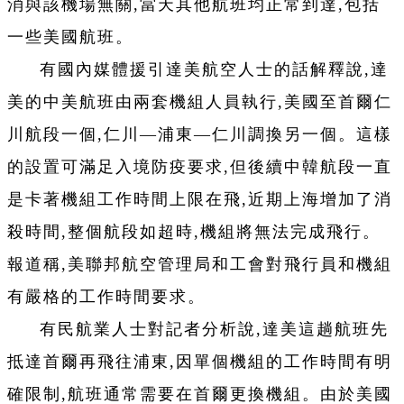
消與該機場無關,當天其他航班均正常到達,包括
一些美國航班。
有國內媒體援引達美航空人士的話解釋說,達
美的中美航班由兩套機組人員執行,美國至首爾仁
川航段一個,仁川—浦東—仁川調換另一個。這樣
的設置可滿足入境防疫要求,但後續中韓航段一直
是卡著機組工作時間上限在飛,近期上海增加了消
殺時間,整個航段如超時,機組將無法完成飛行。
報道稱,美聯邦航空管理局和工會對飛行員和機組
有嚴格的工作時間要求。
有民航業人士對記者分析說,達美這趟航班先
抵達首爾再飛往浦東,因單個機組的工作時間有明
確限制,航班通常需要在首爾更換機組。由於美國