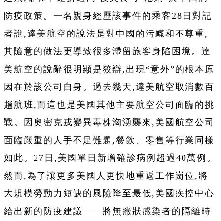
防疫政策。一名親身經歷該事件的乘客28日對記
者說,達美航空的說法是對中國的污衊和不尊重,
其隨意的做法更導致很多滯留旅客身陷困境。達
美航空的說辭很明顯是狡辯,出現“意外”的根本原
因在於該公司自身。過去幾天,達美航空取消數百
趟航班,而這也是美國其他主要航空公司面臨的挑
戰。因奧密克戎變異毒株洶湧襲來,美國航空公司
面臨嚴重的人手不足難題,餐飲、零售等行業同樣
如此。27日,美國單日新增確診病例超過40萬例。
然而,為了讓更多美國人更快地重返工作崗位,將
大規模勞動力短缺的風險降至最低,美國疾控中心
給出新的防疫建議——將無癥狀感染者的隔離時