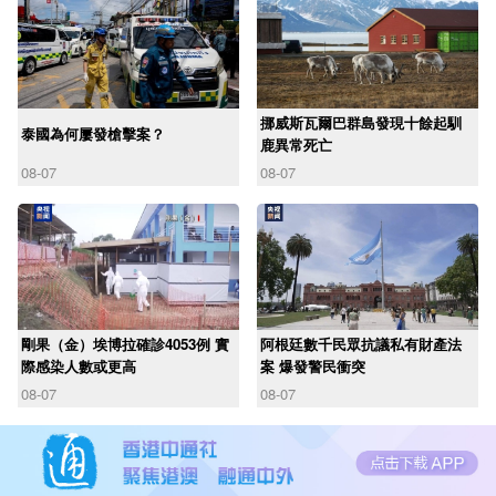
挪威斯瓦爾巴群島發現十餘起馴
泰國為何屢發槍擊案？
鹿異常死亡
08-07
08-07
剛果（金）埃博拉確診4053例 實
阿根廷數千民眾抗議私有財產法
際感染人數或更高
案 爆發警民衝突
08-07
08-07