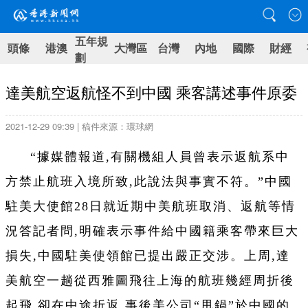
五年規
頭條
港澳
大灣區
台灣
內地
國際
財經
劃
達美航空返航怪不到中國 乘客講述事件原委
2021-12-29 09:39 | 稿件來源：環球網
“據媒體報道,有關機組人員曾表示返航系中
方禁止航班入境所致,此說法與事實不符。”中國
駐美大使館28日就近期中美航班取消、返航等情
況答記者問,明確表示事件給中國籍乘客帶來巨大
損失,中國駐美使領館已提出嚴正交涉。上周,達
美航空一趟從西雅圖飛往上海的航班幾經周折後
起飛,卻在中途折返,事後美公司“甩鍋”於中國的