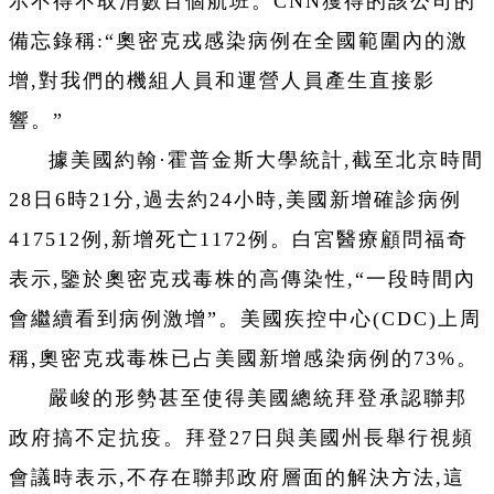
示不得不取消數百個航班。CNN獲得的該公司的
備忘錄稱:“奧密克戎感染病例在全國範圍內的激
增,對我們的機組人員和運營人員產生直接影
響。”
據美國約翰·霍普金斯大學統計,截至北京時間
28日6時21分,過去約24小時,美國新增確診病例
417512例,新增死亡1172例。白宮醫療顧問福奇
表示,鑒於奧密克戎毒株的高傳染性,“一段時間內
會繼續看到病例激增”。美國疾控中心(CDC)上周
稱,奧密克戎毒株已占美國新增感染病例的73%。
嚴峻的形勢甚至使得美國總統拜登承認聯邦
政府搞不定抗疫。拜登27日與美國州長舉行視頻
會議時表示,不存在聯邦政府層面的解決方法,這