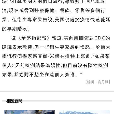
缺已打亂美國人的假日旅行,導致數千個航班取
消,現在威脅到醫療保健、餐飲、零售等多個行
業。但衛生專家警告說,美國仍處於疫情快速蔓延
的早期階段。
據《華盛頓郵報》報道,美商業團體對CDC的
建議表示歡迎,但一些衛生專家感到憤怒。哈佛大
學流行病學家邁克爾·米娜在推特上寫道:“如果某
個人5天前檢測結果為陽性,但目前沒有陰性檢測
結果,我絕對不想坐在這個人旁邊。”
【編輯：俞丹鳳】
相關新聞