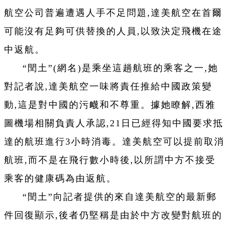
航空公司普遍遭遇人手不足問題,達美航空在首爾
可能沒有足夠可供替換的人員,以致決定飛機在途
中返航。
“閏土”(網名)是乘坐這趟航班的乘客之一,她
對記者說,達美航空一味將責任推給中國政策變
動,這是對中國的污衊和不尊重。據她瞭解,西雅
圖機場相關負責人承認,21日已經得知中國要求抵
達的航班進行3小時消毒。達美航空可以提前取消
航班,而不是在飛行數小時後,以所謂中方不接受
乘客的健康碼為由返航。
“閏土”向記者提供的來自達美航空的最新郵
件回復顯示,後者仍堅稱是由於中方改變對航班的