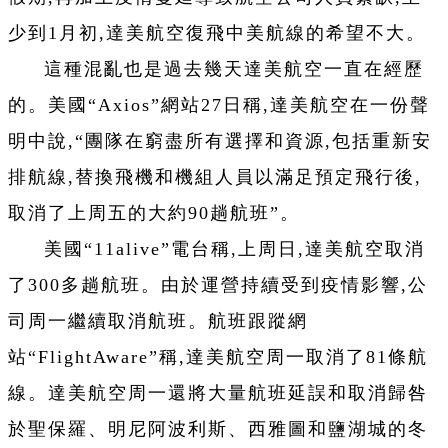
少到1月初,達美航空復飛中美航線的希望不大。
這種混亂也是過去幾天達美航空一直在經歷
的。美國“Axios”網站27日稱,達美航空在一份聲
明中說,“團隊在窮盡所有選擇和資源,包括重新安
排航線,替換飛機和機組人員以滿足預定飛行後,
取消了上周五的大約90趟航班”。
美國“11alive”電台稱,上周日,達美航空取消
了300多趟航班。由於運營持續受到疫情影響,公
司周一繼續取消航班。航班跟蹤網
站“FlightAware”稱,達美航空周一取消了81條航
線。達美航空周一還將大量航班延誤和取消歸咎
於聖保羅、明尼阿波利斯、西雅圖和鹽湖城的冬