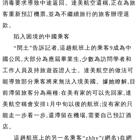
消毒要求導致中途返回。達美航空還稱,正在為旅
客重新預訂機票,並為不繼續旅行的旅客辦理退
款。
陷入困境的中國乘客
“閏土”告訴記者,這趟航班上的乘客9成為中
國公民,大部分為應屆畢業生,少數為訪問學者和
工作人員及持旅遊簽證人士。達美航空的做法可
能導致部分乘客將來無法入境美國。據她瞭解,目
前滯留旅客分為兩種:在美有家的可以先回家,達
美航空稱會安排1月中旬以後的航班;沒有家的只
能走一步看一步,還滯留在機場,需要自己預訂酒
店。
這趟航班上的另一名乘客“zhhy”(網名)在網