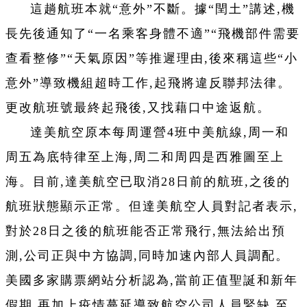
這趟航班本就“意外”不斷。據“閏土”講述,機
長先後通知了“一名乘客身體不適”“飛機部件需要
查看整修”“天氣原因”等推遲理由,後來稱這些“小
意外”導致機組超時工作,起飛將違反聯邦法律。
更改航班號最終起飛後,又找藉口中途返航。
達美航空原本每周運營4班中美航線,周一和
周五為底特律至上海,周二和周四是西雅圖至上
海。目前,達美航空已取消28日前的航班,之後的
航班狀態顯示正常。但達美航空人員對記者表示,
對於28日之後的航班能否正常飛行,無法給出預
測,公司正與中方協調,同時加速內部人員調配。
美國多家購票網站分析認為,當前正值聖誕和新年
假期,再加上疫情蔓延導致航空公司人員緊缺,至