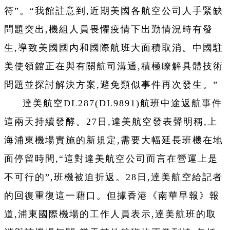
符”。“我館註意到,近期美國各航空公司人手緊缺
問題突出,機組人員畏懼疫情下出勤情況時有發
生,導致美國國內和國際航班大面積取消。中國駐
美使領館正在與有關航司溝通,積極瞭解具體技術
問題並探討解決方案,避免類似事件再次發生。”
達美航空DL287(DL9891)航班中途返航事件
這兩天持續發酵。27日,達美航空發表聲明稱,上
海浦東機場實施的新規定,需要大幅延長班機在地
面停留時間,“這對達美航空公司而言在營運上是
不可行的”,班機被迫折返。28日,達美航空給記者
的回復重復這一藉口。但據香港《南華早報》報
道,浦東國際機場的工作人員表示,達美航班的取