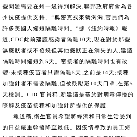
些問題需要在州一級得到解決,聯邦政府府會為各
州抗疫提供支持。“奧密克戎來勢洶洶,官員們為
許多美國人縮短隔離時間。”據《紐約時報》報
道,CDC此前建議感染者隔離10天,現在對於那些
無癥狀者或不發燒但其他癥狀正在消失的人,建議
隔離時間縮短到5天。密接者的隔離時間也有改
變:未接種疫苗者只需隔離5天,之前是14天;接種
加強針者不需要隔離,但被鼓勵戴10天口罩,在第5
天檢測。CDC官員稱,新建議是基於對病毒傳播的
瞭解及疫苗接種和加強針所提供的保護。
報道稱,衛生官員希望將經濟和日常生活受到
的日益嚴重幹擾降至最低。因疫情導致的員工短