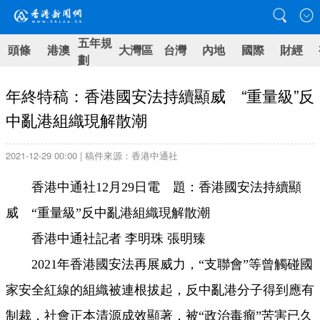
五年規
頭條
港澳
大灣區
台灣
內地
國際
財經
劃
年終特稿：香港國安法持續顯威 “重量級”反
中亂港組織現解散潮
2021-12-29 00:00 | 稿件來源：香港中通社
香港中通社12月29日電 題：香港國安法持續顯
威 “重量級”反中亂港組織現解散潮
香港中通社記者 李明珠 張明臻
2021年香港國安法再展威力，“支聯會”等曾觸碰國
家安全紅線的組織被連根拔起，反中亂港分子得到應有
制裁，社會正本清源成效顯著，被“政治毒瘤”苦害已久