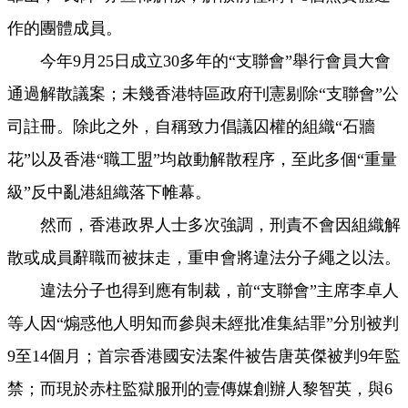
作的團體成員。
今年9月25日成立30多年的“支聯會”舉行會員大會
通過解散議案；未幾香港特區政府刊憲剔除“支聯會”公
司註冊。除此之外，自稱致力倡議囚權的組織“石牆
花”以及香港“職工盟”均啟動解散程序，至此多個“重量
級”反中亂港組織落下帷幕。
然而，香港政界人士多次強調，刑責不會因組織解
散或成員辭職而被抹走，重申會將違法分子繩之以法。
違法分子也得到應有制裁，前“支聯會”主席李卓人
等人因“煽惑他人明知而參與未經批准集結罪”分別被判
9至14個月；首宗香港國安法案件被告唐英傑被判9年監
禁；而現於赤柱監獄服刑的壹傳媒創辦人黎智英，與6