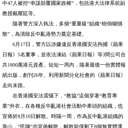
中47人被控“串謀顛覆國家政權”，包括港大法律系前副
教授戴耀廷等。
隨著警方深入執法，多個“重量級”組織“樹倒猢猻
散”，為清除反中亂港勢力奠定基礎。
6月17日，警方以涉嫌違反香港國安法拘捕《蘋果
日報》5名董事，並依法凍結《蘋果日報》等3間公司合
共1800萬港元資產。短短一周內，隨著最後一份實體報
紙出版，創刊26年、利用新聞分化社會的《蘋果日報》
走向末路。
在香港國安法震懾下，“教協”這個穿著“教育專
業”外衣，在各種反中亂港社會活動中牽頭的組織，也
宣佈於8月10日解散。時隔一周，作為反中亂港組織的
靠山，“民陣”亦宣佈解散，解散前僅剩下8個無實體運