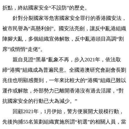
折點，終結國家安全“不設防”的歷史。
針對分裂國家等危害國家安全罪行的香港國安法，
被市民譽為“高懸利劍”。國安法亮劍，讓反中亂港組織
陣腳大亂，多個組織宣佈解散，反中亂港頭目高調“割
席”或悄悄“走佬”。
親自見證“黑暴”亂象不再，步入2021年，依法取
締“港獨”組織成為普遍民意。全國港澳研究會副會長劉
兆佳也明顯感覺到，一年來比較大的“港獨”組織已難以
運作或解散，外部勢力已離開香港沒有過去活躍，“對
抗國家安全的行動已大為減少。”
回顧2021年，1月伊始，警方便展開大規模行動，
先後拘捕55名策劃組織實施所謂“初選”的相關人員，當