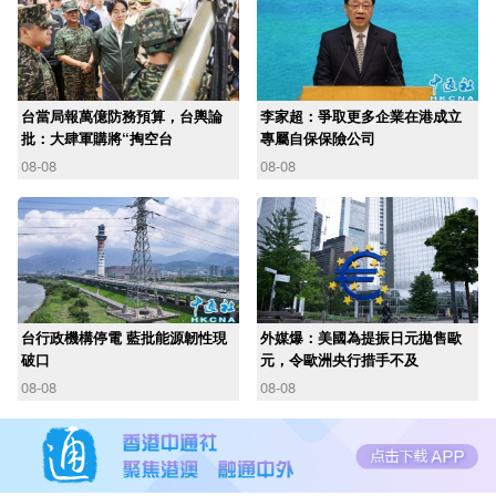
台當局報萬億防務預算，台輿論
李家超：爭取更多企業在港成立
批：大肆軍購將“掏空台
專屬自保保險公司
08-08
08-08
台行政機構停電 藍批能源韌性現
外媒爆：美國為提振日元拋售歐
破口
元，令歐洲央行措手不及
08-08
08-08