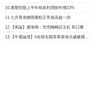
10.滙豐控股上半年稅前利潤按年增23%
11.七月香港總雨量較正常值高超一倍
12.【來論】屠海鳴：兜兜轉轉話王虹 眾口鑠金“一邊倒”
13.【中通論壇】8名韓生闖美軍基地示威被捕 韓國年輕人反美情緒從何而來？