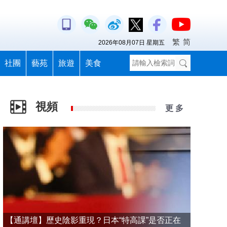
繁
简
2026年08月07日 星期五
社團
藝苑
旅遊
美食
視頻
更 多
【通講壇】歷史陰影重現？日本“特高課”是否正在