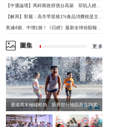
【中通論壇】馬科斯政府債台高築 菲陷入經濟困境與南海對抗惡循環？
【解局】郭麗：高市早苗推1%食品消費稅是主動作為還是被迫“飲鴆止渴”
美減4個、中增1個！《日經》最新全球份額報告透露了什麼？
圖集
更 多
香港周末極端酷熱 新界部分地區高見36度