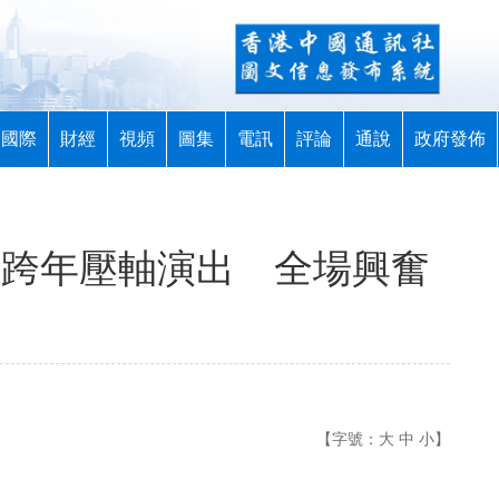
國際
財經
視頻
圖集
電訊
評論
通說
政府發佈
ROR跨年壓軸演出 全場興奮
【字號：
大
中
小
】