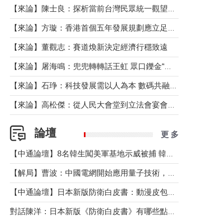
【來論】陳士良：探析當前台灣民眾統一觀望心態的深層成因
【來論】方璇：香港首個五年發展規劃應立足民生務實前行
【來論】董觀志：賽道煥新決定經濟行穩致遠
【來論】屠海鳴：兜兜轉轉話王虹 眾口鑠金“一邊倒”
【來論】石琤：科技發展需以人為本 數碼共融不應讓長者放棄傳統生活方式
【來論】高松傑：從人民大會堂到立法會宴會廳——香港管治新範式的完整拼圖
論壇
更 多
【中通論壇】8名韓生闖美軍基地示威被捕 韓國年輕人反美情緒從何而來？
【解局】曹波：中國電網開始應用量子技術，以後會不再停電嗎？
【中通論壇】日本新版防衛白皮書：動漫皮包藏不住軍國野心
對話陳洋：日本新版《防衛白皮書》有哪些點值得警惕？