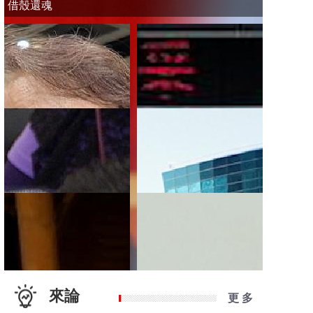
借殼還魂
來論
更 多