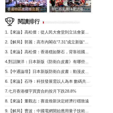
香港特區政府推出新一批銀色債券 每手1萬元保底息4.25厘
拜仁慕尼黑球星訪港 與球迷近距離互動
閱讀排行
1.【來論】高松傑：從人民大會堂到立法會宴會廳——香港管治新範式的完整拼圖
2.【解局】郭麗：高市內閣在“7.31”成立新版“特高課”意欲何為？
3.【來論】高松傑：香港穩如磐石，背靠祖國才是真正的“終極護城河”
4.對話陳洋：日本新版《防衛白皮書》有哪些點值得警惕？
5.【中通論壇】日本新版防衛白皮書：動漫皮包藏不住軍國野心
6.【來論】石琤：科技發展需以人為本 數碼共融不應讓長者放棄傳統生活方式
7.七月香港樓宇買賣合約按月下跌28.8%
8.【來論】董觀志：賽道煥新決定經濟行穩致遠
9.【解局】曹波：中國電網開始應用量子技術，以後會不再停電嗎？