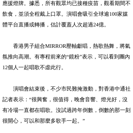
應援燈牌。據悉，所有觀眾均已接種疫苗，觀看期間不
飲食，並須全程戴上口罩。演唱會吸引全球逾100家媒
體平台直播或轉播，估計覆蓋人次超過24億。
香港男子組合MIRROR壓軸獻唱，熱歌熱舞，將氣
氛推向高潮。有專程前來的“鏡粉”表示，可以看到團內
12個人一起唱歌不虛此行。
演唱會結束後，不少市民難掩激動，對香港中通社
記者表示：“很興奮，很值得，晚會音響、燈光好，沒
有冷場一直都在唱歌。沒試過跨年倒數，倒數的那一刻
很開心，可以和那麼多歌手一起。”