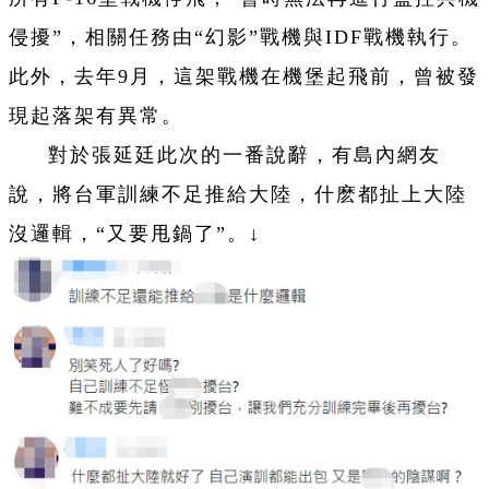
侵擾”，相關任務由“幻影”戰機與IDF戰機執行。
此外，去年9月，這架戰機在機堡起飛前，曾被發
現起落架有異常。
對於張延廷此次的一番說辭，有島內網友
說，將台軍訓練不足推給大陸，什麽都扯上大陸
沒邏輯，“又要甩鍋了”。↓