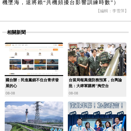
機墜海，退將賴“共機頻擾台影響訓練時數”）
【編輯：李雪萍】
相關新聞
國台辦：民進黨鎖不住台青求發
台當局報萬億防務預算，台輿論
展的心
批：大肆軍購將“掏空台
08-08
08-08