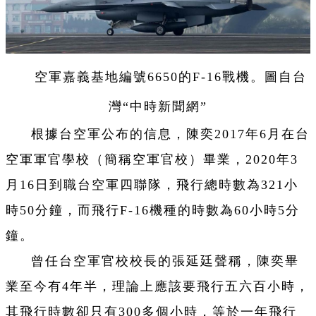
空軍嘉義基地編號6650的F-16戰機。圖自台
灣“中時新聞網”
根據台空軍公布的信息，陳奕2017年6月在台
空軍軍官學校（簡稱空軍官校）畢業，2020年3
月16日到職台空軍四聯隊，飛行總時數為321小
時50分鐘，而飛行F-16機種的時數為60小時5分
鐘。
曾任台空軍官校校長的張延廷聲稱，陳奕畢
業至今有4年半，理論上應該要飛行五六百小時，
其飛行時數卻只有300多個小時，等於一年飛行