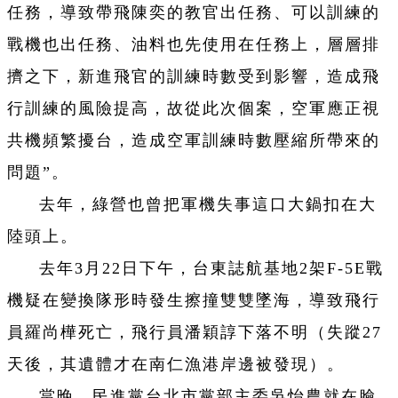
任務，導致帶飛陳奕的教官出任務、可以訓練的
戰機也出任務、油料也先使用在任務上，層層排
擠之下，新進飛官的訓練時數受到影響，造成飛
行訓練的風險提高，故從此次個案，空軍應正視
共機頻繁擾台，造成空軍訓練時數壓縮所帶來的
問題”。
去年，綠營也曾把軍機失事這口大鍋扣在大
陸頭上。
去年3月22日下午，台東誌航基地2架F-5E戰
機疑在變換隊形時發生擦撞雙雙墜海，導致飛行
員羅尚樺死亡，飛行員潘穎諄下落不明（失蹤27
天後，其遺體才在南仁漁港岸邊被發現）。
當晚，民進黨台北市黨部主委吳怡農就在臉