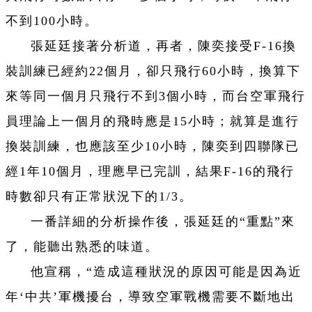
不到100小時。
張延廷接著分析道，再者，陳奕接受F-16換
裝訓練已經約22個月，卻只飛行60小時，換算下
來等同一個月只飛行不到3個小時，而台空軍飛行
員理論上一個月的飛時應是15小時；就算是進行
換裝訓練，也應該至少10小時，陳奕到四聯隊已
經1年10個月，理應早已完訓，結果F-16的飛行
時數卻只有正常狀況下的1/3。
一番詳細的分析操作後，張延廷的“重點”來
了，能聽出熟悉的味道。
他宣稱，“造成這種狀況的原因可能是因為近
年‘中共’軍機擾台，導致空軍戰機需要不斷地出