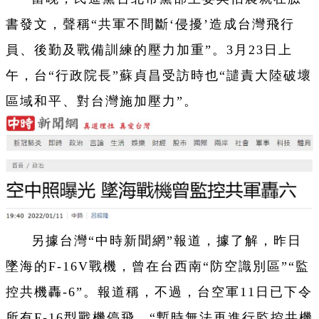
書發文，聲稱“共軍不間斷‘侵擾’造成台灣飛行
員、後勤及戰備訓練的壓力加重”。3月23日上
午，台“行政院長”蘇貞昌受訪時也“譴責大陸破壞
區域和平、對台灣施加壓力”。
另據台灣“中時新聞網”報道，據了解，昨日
墜海的F-16V戰機，曾在台西南“防空識別區”“監
控共機轟-6”。報道稱，不過，台空軍11日已下令
所有F-16型戰機停飛，“暫時無法再進行監控共機