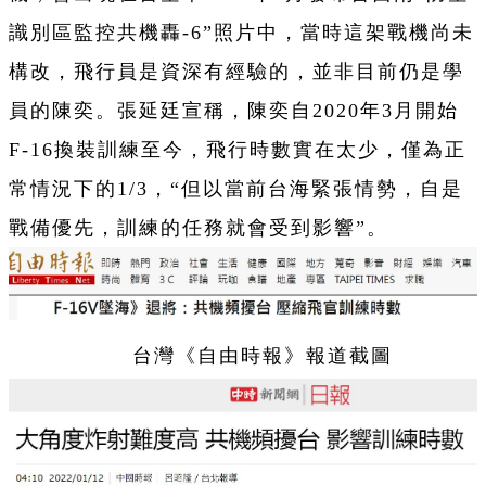
識別區監控共機轟-6”照片中，當時這架戰機尚未
構改，飛行員是資深有經驗的，並非目前仍是學
員的陳奕。張延廷宣稱，陳奕自2020年3月開始
F-16換裝訓練至今，飛行時數實在太少，僅為正
常情況下的1/3，“但以當前台海緊張情勢，自是
戰備優先，訓練的任務就會受到影響”。
台灣《自由時報》報道截圖