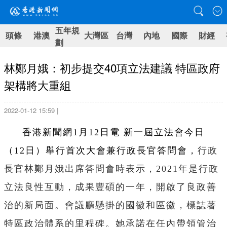
五年規
頭條
港澳
大灣區
台灣
內地
國際
財經
劃
林鄭月娥：初步提交40項立法建議 特區政府
架構將大重組
2022-01-12 15:59 |
香港新聞網1月12日電
新一屆立法會今日
（12日）舉行首次大會兼行政長官答問會，
行政
長官林鄭月娥出席答問會時表示，
2021年是行政
立法良性互動，成果豐碩的一年，開啟了良政善
治的新局面。會議廳懸掛的國徽和區徽，標誌著
特區政治體系的里程碑。她承諾在任內帶領管治