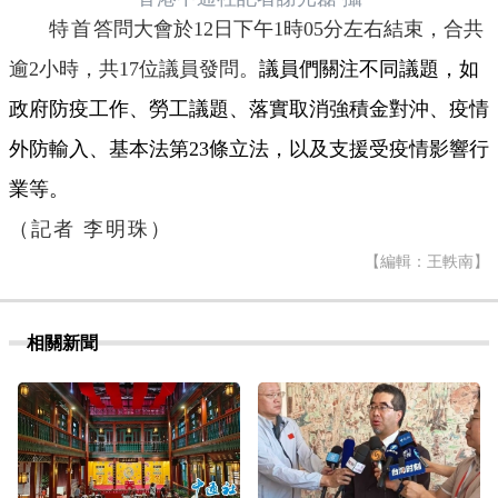
特首
答問大會於12日下午1時05分左右結束，合共
逾2小時，共17位議員發問。
議員們關注不同議題，如
政府防疫工作、勞工議題、落實取消強積金對沖、疫情
外防輸入、基本法第23條立法，以及支援受疫情影響行
業等。
（記者 李明珠）
【編輯：王軼南】
相關新聞