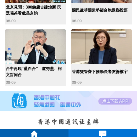
北京見聞：300餘歲古建煥新 民
國民黨菲國造勢籲台胞返鄉投票
眾喝茶看戲品京韵
08-09
08-09
台中再現“藍白合” 盧秀燕、柯
香港雙管齊下推動長者友善樓宇
文哲同台
08-09
08-09