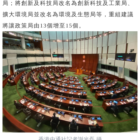
局；
將創新及科技局改名為創新科技及工業局、
擴大環境局並改名為環境及生態局等，
重組建議
將讓政策局由13個增至15個。
香港中通社記者謝光磊 攝