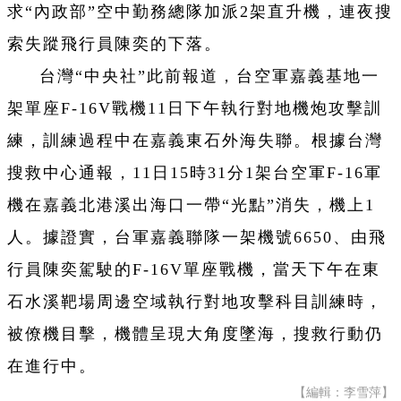
求“內政部”空中勤務總隊加派2架直升機，連夜搜
索失蹤飛行員陳奕的下落。
台灣“中央社”此前報道，台空軍嘉義基地一
架單座F-16V戰機11日下午執行對地機炮攻擊訓
練，訓練過程中在嘉義東石外海失聯。根據台灣
搜救中心通報，11日15時31分1架台空軍F-16軍
機在嘉義北港溪出海口一帶“光點”消失，機上1
人。據證實，台軍嘉義聯隊一架機號6650、由飛
行員陳奕駕駛的F-16V單座戰機，當天下午在東
石水溪靶場周邊空域執行對地攻擊科目訓練時，
被僚機目擊，機體呈現大角度墜海，搜救行動仍
在進行中。
【編輯：李雪萍】