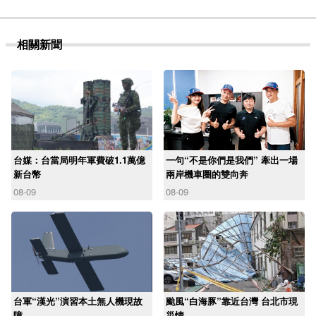
相關新聞
台媒：台當局明年軍費破1.1萬億
一句“不是你們是我們” 牽出一場
新台幣
兩岸機車圈的雙向奔
08-09
08-09
台軍“漢光”演習本土無人機現故
颱風“白海豚”靠近台灣 台北市現
障
災情