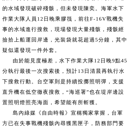
的水域發現破碎殘骸，但未發現陳奕。海軍水下
作業大隊人員12日晚乘膠筏，前往F-16V戰機失
事的水域進行搜救，現場發現大量殘骸，殘骸經
撿拾上船運回岸邊，光裝袋就花超過5分鐘，其中
疑似還發現一件外套。
由於能見度極差，水下作業大隊12日晚9點45
分執行最後一次搜索後，預計13日清晨再執行水
下搜救行動。台空軍則是持續投擲照明彈，支援
直升機在低空徹夜搜救，“海巡署”也在堤岸邊設
置照明燈照亮海面，希望能有所斬獲。
島內綠媒《自由時報》宣稱獨家掌握，台軍
方已在失事戰機殘骸內尋獲黑匣子，防務部門要