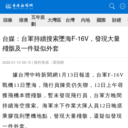
五年規
頭條
港澳
大灣區
台灣
內地
國際
財經
劃
台媒：台軍持續搜索墜海F-16V，發現大量
殘骸及一件疑似外套
2022-01-13 09:15 | 稿件來源：環球網
據台灣中時新聞網1月13日報道，台軍F-16V
戰機11日墜海，飛行員陳奕仍失聯，12日上午尋
獲飛機本體殘骸，暫未發現飛行員，台軍方晚間
持續海空搜索。海軍水下作業大隊人員12日晚搭
乘膠筏到墜機地點，發現大量殘骸，還疑似發現
一件外套。