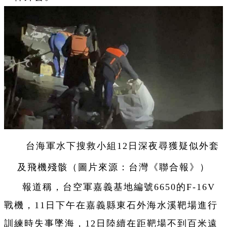
台海軍水下搜救小組12日深夜尋獲疑似外套
及飛機殘骸（圖片來源：台灣《聯合報》）
報道稱，台空軍嘉義基地編號6650的F-16V
戰機，11日下午在嘉義縣東石外海水溪靶場進行
訓練時失事墜海，12日陸續在距靶場不到百米遠