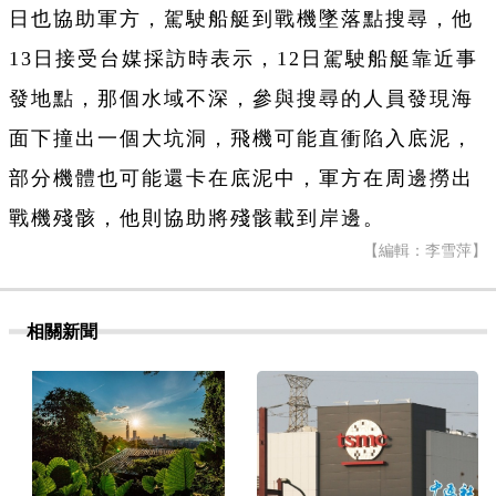
日也協助軍方，駕駛船艇到戰機墜落點搜尋，他
13日接受台媒採訪時表示，12日駕駛船艇靠近事
發地點，那個水域不深，參與搜尋的人員發現海
面下撞出一個大坑洞，飛機可能直衝陷入底泥，
部分機體也可能還卡在底泥中，軍方在周邊撈出
戰機殘骸，他則協助將殘骸載到岸邊。
【編輯：李雪萍】
相關新聞