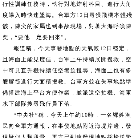
行性訓練任務時，執行對地炸射科目、進行大角
度導入時快速墜海。台軍方12日尋獲飛機本體殘
骸，陳奕的家屬也到事故現場，對著大海呼喚陳
奕，“要他一定要回來”。
報道稱，今天事發地點的天氣較12日穩定，
且海面上能見度佳，台軍上午持續展開搜救，空
中可見直升機持續低空盤旋搜尋，海面上也有多
艘膠筏進行大面積搜救。台軍方並在失事地點準
備搭建海上平台方便作業，並派遣空拍機、海軍
水下部隊搜尋飛行員下落。
“中央社”稱，今天上午約10時，一名鄭姓漁
民向台軍方通報，在事發地點附近海堤岸邊，發
現疑似人類腿骨，軍方已到達發現地點採檢送鑒