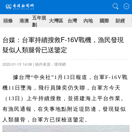
五年規
頭條
港澳
大灣區
台灣
內地
國際
財經
劃
台媒：台軍持續搜救F-16V戰機，漁民發現
疑似人類腿骨已送鑒定
2022-01-13 14:08 | 稿件來源：環球網
據台灣“中央社”1月13日報道，台軍F-16V戰
機11日墜海，飛行員陳奕仍失聯，台軍方今天
（13日）上午持續搜救，並搭建海上平台作業。
有漁民通報，在失事地點附近堤防邊，發現疑似
人類腿骨，台軍方已採檢送鑒定。