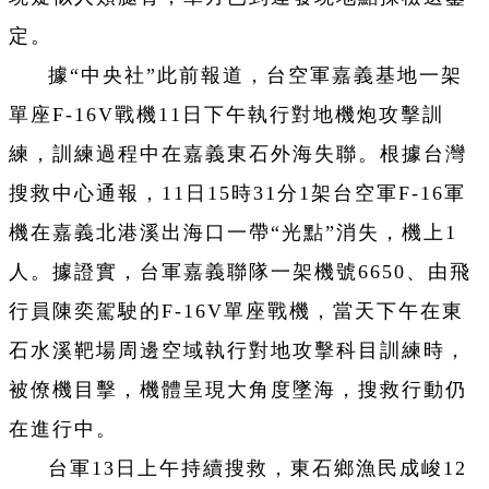
定。
據“中央社”此前報道，台空軍嘉義基地一架
單座F-16V戰機11日下午執行對地機炮攻擊訓
練，訓練過程中在嘉義東石外海失聯。根據台灣
搜救中心通報，11日15時31分1架台空軍F-16軍
機在嘉義北港溪出海口一帶“光點”消失，機上1
人。據證實，台軍嘉義聯隊一架機號6650、由飛
行員陳奕駕駛的F-16V單座戰機，當天下午在東
石水溪靶場周邊空域執行對地攻擊科目訓練時，
被僚機目擊，機體呈現大角度墜海，搜救行動仍
在進行中。
台軍13日上午持續搜救，東石鄉漁民成峻12