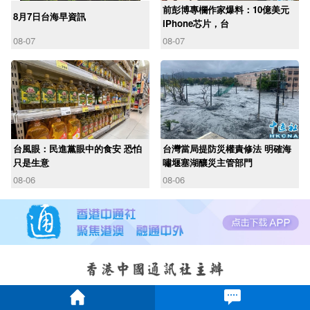
前彭博專欄作家爆料：10億美元
8月7日台海早資訊
iPhone芯片，台
08-07
08-07
台風眼：民進黨眼中的食安 恐怕
台灣當局提防災權責修法 明確海
只是生意
嘯堰塞湖釀災主管部門
08-06
08-06