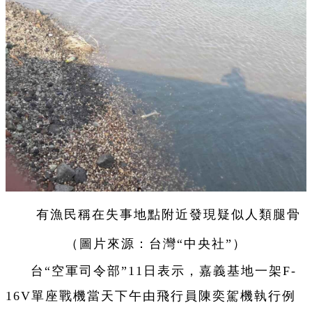
有漁民稱在失事地點附近發現疑似人類腿骨
（圖片來源：台灣“中央社”）
台“空軍司令部”11日表示，嘉義基地一架F-
16V單座戰機當天下午由飛行員陳奕駕機執行例