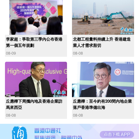
李家超：爭取第三季內公布香港
北都工程量料持續上升 香港建造
第一個五年規劃
業人才需求殷切
08-09
08-08
丘應樺下周攜內地及香港企業訪
丘應樺：至今約有200間內地企業
馬來西亞
落戶香港準備出海
08-08
08-08