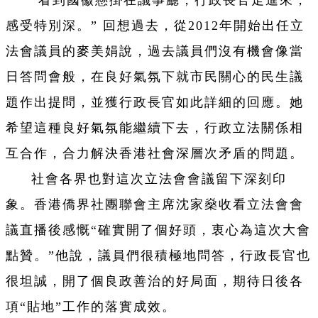
“看到國徽懸掛在議事廳，行政長官走進來，
感受特別深。” 回想過去，從2012年開始出任立
法會議員的麥美娟說，過去議員們沒有機會像當
日答問會般，在良好氣氛下就市民關心的民生議
題作出提問，並獲行政長官如此詳細的回應。她
希望這種良好氣氛能繼續下去，行政立法關係相
互合作，合力解決香港社會深層次矛盾的問題。
社會各界也對這次立法會會議留下深刻印
象。香港僑界社團聯會主席沈家燊收看立法會會
議直播後感慨“確實開了個好頭，衷心為這次大會
點贊。”他說，議員們很積極地問答，行政長官也
很坦誠，開了個良政善治的好局面，期待日後各
項“貼地”工作的落實成效。