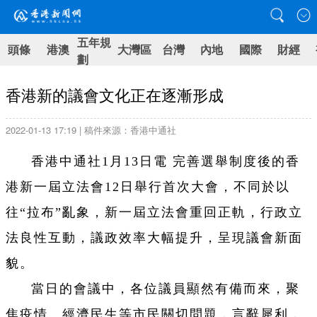
五年規
頭條
港澳
大灣區
台灣
內地
國際
財經
劃
香港新的議會文化正在逐漸形成
2022-01-13 17:19 | 稿件來源：香港中通社
香港中通社1月13日電 完善選舉制度後的香
港新一屆立法會12日舉行首次大會，不同於以
往“拉布”亂象，新一屆立法會重回正軌，行政立
法良性互動，議政效率大幅提升，呈現議會新面
貌。
當日的會議中，各位議員顯然有備而來，聚
焦疫情、經濟民生等市民關切問題，言辭犀利，