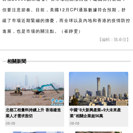
但要注意節奏。目前，美國12月CPI通脹數據符合預期，舒
緩了市場近期緊繃的擔憂，而全球以及內地和香港的疫情防控
進展，也是市場的關注點。（
崔靜雯
）
【編輯：陈卓仪】
相關新聞
北都工程量料持續上升 香港建造
中國“8大新興產業+9大未來產
業人才需求殷切
業”相關企業超56萬
08-08
08-08