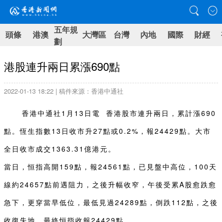
五年規
頭條
港澳
大灣區
台灣
內地
國際
財經
劃
港股連升兩日累漲690點
2022-01-13 18:22 | 稿件來源：香港中通社
香港中通社1月13日電 香港股市連升兩日，累計漲690
點。恆生指數13日收市升27點或0.2%，報24429點。大市
全日收市成交1363.31億港元。
當日，恒指高開159點，報24561點，已見盤中高位，100天
線約24657點前遇阻力，之後升幅收窄，午後受累A股愈跌愈
急下，更穿當早低位，最低見過24289點，倒跌112點，之後
收復失地，最終恒指收報24429點。