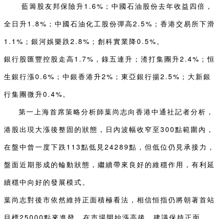
藍籌股友邦保險升1.6%；中國石油股份去年收益四倍，
全日升1.8%；中國石油化工股份彈高2.5%；香港交易所下滑
1.1%；銀河娛樂跌2.8%；創科實業降0.5%。
銀行股匯豐控股走高1.7%，錄五連升；渣打集團升2.4%；恒
生銀行漲0.6%；中銀香港升2%；東亞銀行揚2.5%；大新銀
行集團微升0.4%。
第一上海首席策略分析師葉尚志向香港中通社記者分析，
港股出現大漲後整固的狀態，日內波幅收窄至300點範圍內，
在盤中曾一度下跌113點低見24289點，但低位仍見承接力，
盤面近期形成的輪動狀態，繼續帶來良好的維穩作用，有利延
續穩中向好的發展模式。
葉尚志對後市依然維持正面積極看法，相信恒指仍將朝著首站
目標25000點來進發。在市場開始漲高後，建議保持正面，