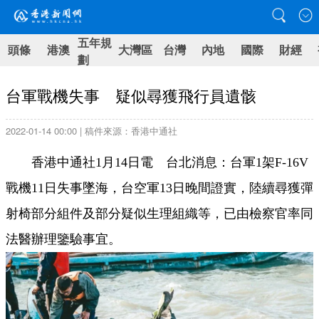
五年規
頭條
港澳
大灣區
台灣
內地
國際
財經
劃
台軍戰機失事 疑似尋獲飛行員遺骸
2022-01-14 00:00 | 稿件來源：香港中通社
香港中通社1月14日電 台北消息：台軍1架F-16V
戰機11日失事墜海，台空軍13日晚間證實，陸續尋獲彈
射椅部分組件及部分疑似生理組織等，已由檢察官率同
法醫辦理鑒驗事宜。