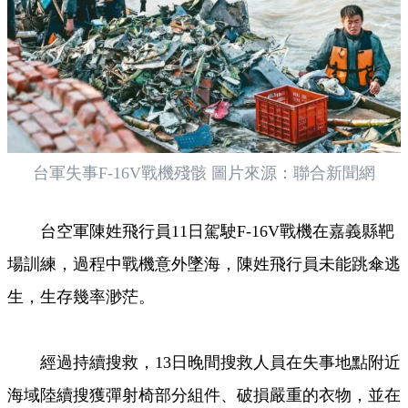
台軍失事F-16V戰機殘骸 圖片來源：聯合新聞網
台空軍陳姓飛行員11日駕駛F-16V戰機在嘉義縣靶
場訓練，過程中戰機意外墜海，陳姓飛行員未能跳傘逃
生，生存幾率渺茫。
經過持續搜救，13日晚間搜救人員在失事地點附近
海域陸續搜獲彈射椅部分組件、破損嚴重的衣物，並在