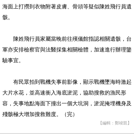
海面上打撈到衣物附著皮膚、骨頭等疑似陳姓飛行員遺
骸。
陳姓飛行員家屬當晚前往殯儀館指認相關遺骸，台
軍亦安排檢察官與法醫採集相關檢體，加速進行辦理鑒
驗事宜。
有民眾拍到戰機失事前影像，顯示戰機墜海時激起
大片水花，並高速衝入海底淤泥，協助搜救的漁民形
容，失事地點海面下撞出一個大坑洞，淤泥掩埋機身及
殘骸極大增加搜救難度。（完）
【編輯：鄭竣凱】