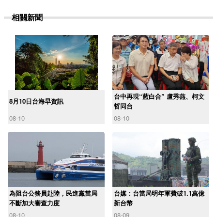
相關新聞
台中再現“藍白合” 盧秀燕、柯文
8月10日台海早資訊
哲同台
08-10
08-10
為阻台公務員赴陸，民進黨當局
台媒：台當局明年軍費破1.1萬億
不斷加大審查力度
新台幣
08-10
08-09