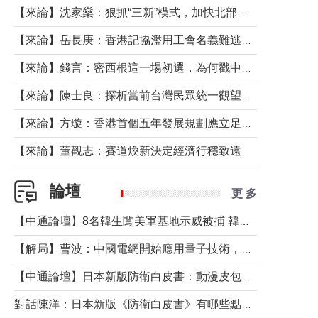
【來論】沈家燊：狠抓“三新”模式，加快北部都會區建設
【來論】岳長庚：香港記協濫用工會名義難逃法律制裁
【來論】錢言：密西根這一場初選，為何戳中了兩黨最痛的神經？
【來論】陳士良：探析當前台灣民眾統一觀望心態的深層成因
【來論】方璇：香港首個五年發展規劃應立足民生務實前行
【來論】董觀志：賽道煥新決定經濟行穩致遠
論壇
更 多
【中通論壇】8名韓生闖美軍基地示威被捕 韓國年輕人反美情緒從何而來？
【解局】曹波：中國電網開始應用量子技術，以後會不再停電嗎？
【中通論壇】日本新版防衛白皮書：動漫皮包藏不住軍國野心
對話陳洋：日本新版《防衛白皮書》有哪些點值得警惕？