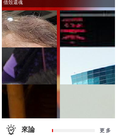
借殼還魂
來論
更 多