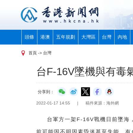
頭條
港澳
五年規劃
大灣區
台灣
內地
首頁
-> 台灣
台F-16V墜機與有
分享到：
2022-01-17 14:55
|
稿件來源：海外網
台
軍方
一
架F-16V戰機日前墜
前可能因不明因素昏迷甚至失能。有