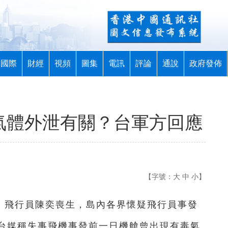
國際
財經
視頻
圖集
電訊
評論
通說
政府發佈
毒氣體外泄有關？台軍方回應
【字號：
大
中
小
】
海，飛行員陳奕喪生，島內各界懷疑飛行員事發
台
媒稱失事飛機事發前
一
日機艙曾出現有毒氣