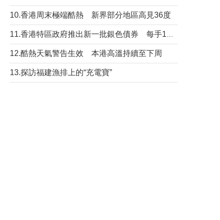
10.香港周末極端酷熱 新界部分地區高見36度
11.香港特區政府推出新一批銀色債券 每手1萬元保底息4.25厘
12.酷熱天氣警告生效 本港高溫持續至下周
13.探訪福建漁排上的“充電寶”