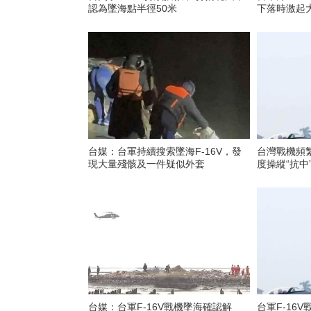
認為墜海點半徑50米
下落時激起
台媒：台軍持續搜索墜海F-16V，發
台灣戰機頻
現大量殘骸及一件疑似外套
度操縱“抗中
台媒：台軍F-16V戰機墜海確認解
台軍F-16