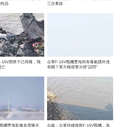
犧牲品
三次事故
-16V黑匣子已尋獲，飛
台軍F-16V戰機墜海與有毒氣體外洩
死亡
有關？軍方稱係警示燈“誤閃”
V戰機墜海影像首度曝光
台媒：台軍持續搜救F-16V戰機，漁