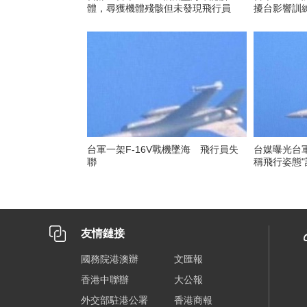
體，尋獲機體殘骸但未發現飛行員
擾台影響訓
台軍一架F-16V戰機墜海 飛行員失
台媒曝光台軍
聯
稱飛行姿態"
友情鏈接
國務院港澳辦
文匯報
香港中聯辦
大公報
外交部駐港公署
香港商報