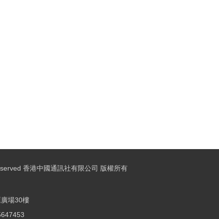
ights Reserved 香港中國通訊社有限公司 版權所有
廣場30樓
25647453