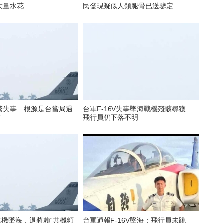
大量水花
民發現疑似人類腿骨已送鑒定
繁失事 根源是台當局過
台軍F-16V失事墜海戰機殘骸尋獲
”
飛行員仍下落不明
V戰機墜海，退將賴“共機頻
台軍通報F-16V墜海：飛行員未跳