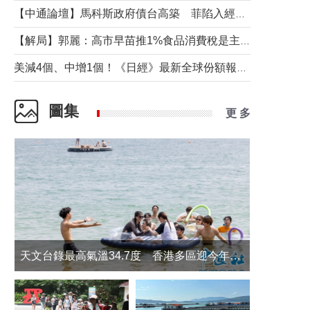
【中通論壇】馬科斯政府債台高築 菲陷入經濟困境與南海對抗惡循環？
【解局】郭麗：高市早苗推1%食品消費稅是主動作為還是被迫“飲鴆止渴”
美減4個、中增1個！《日經》最新全球份額報告透露了什麼？
圖集
更 多
天文台錄最高氣溫34.7度 香港多區迎今年最熱一天