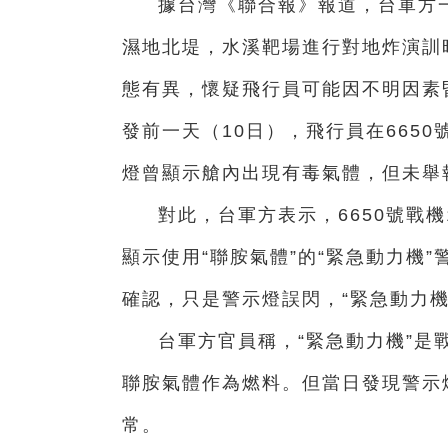
據
台
灣《聯合報》報道，
台
軍方
濕地北堤，水溪靶場進行對地炸演訓
態有異，懷疑飛行員可能因不明因素
發前
一
天（10日），飛行員在665
燈曾顯示艙內出現有毒氣體，但未舉
對此，
台
軍方表示，6650號戰
顯示使用“聯胺氣體”的“緊急動力機
確認，只是警示燈誤閃，“緊急動力機
台
軍方官員稱，“緊急動力機”是
聯胺氣體作為燃料。但當日發現警示
常。