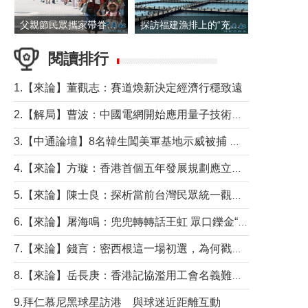
父親節民眾攜家帶眷出遊
探訪福建漁排上的“充電寶”
閱讀排行
1.【來論】董觀志：賽道煥新決定經濟行穩致遠
2.【解局】曹波：中國電網開始應用量子技術，以後會不再停電嗎？
3.【中通論壇】8名韓生闖美軍基地示威被捕 韓國年輕人反美情緒從何而來？
4.【來論】方璇：香港首個五年發展規劃應立足民生務實前行
5.【來論】陳士良：探析當前台灣民眾統一觀望心態的深層成因
6.【來論】屠海鳴：兜兜轉轉話王虹 眾口鑠金“一邊倒”
7.【來論】錢言：密西根這一場初選，為何戳中了兩黨最痛的神經？
8.【來論】岳長庚：香港記協濫用工會名義難逃法律制裁
9.拜仁慕尼黑球星訪港 與球迷近距離互動