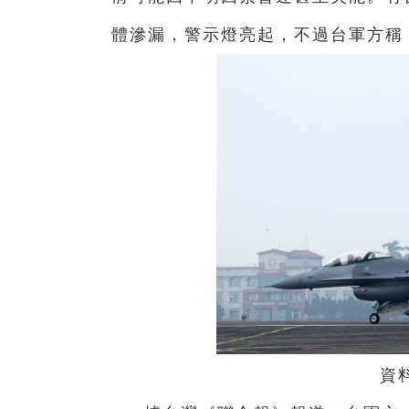
體滲漏，警示燈亮起，不過
台
軍方稱
資