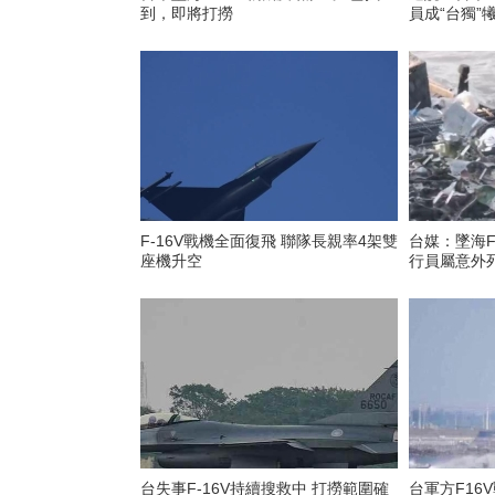
到，即將打撈
員成“台獨”
F-16V戰機全面復飛 聯隊長親率4架雙
台媒：墜海F
座機升空
行員屬意外
台失事F-16V持續搜救中 打撈範圍確
台軍方F16