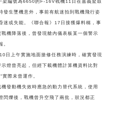
一
架編號為6650的F-16V戰機11日在嘉義鰲鼓
時發生墜機意外，事前有航迷拍到戰機飛行姿
昏迷或失能。《聯合報》17日接獲爆料稱，事
0號戰機降落後，曾發現艙內儀表板某
一
個警示
報。
機10日上午實施地面搶修任務演練時，確實發現
”警示燈曾亮起，但經下載機體計算機資料比對
”實際未曾運作。
戰機發動機失效時應急的動力替代系統，
使用
燈閃爍後，戰機曾升空飛了兩批，狀況都正