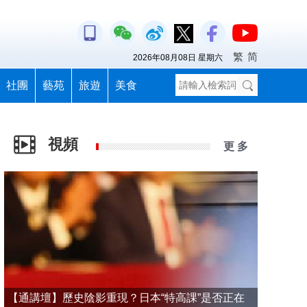
繁
简
2026年08月08日 星期六
社團
藝苑
旅遊
美食
視頻
更 多
【通講壇】歷史陰影重現？日本“特高課”是否正在