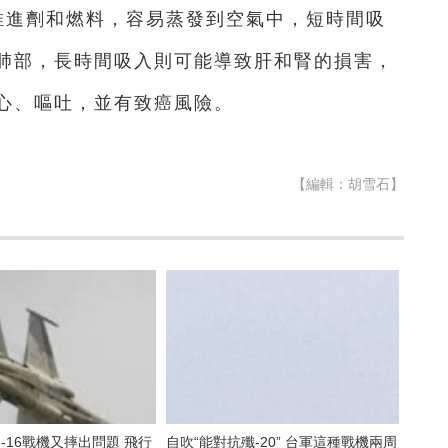
推進劑和燃料，容易蒸發到空氣中，短時間吸
肺部，長時間吸入則可能導致肝和腎的損害，
心、嘔吐，並有致癌風險。
【編輯：胡雪石】
-16戰機又摔出問題 飛行
自吹“能對抗殲-20” 台軍這種戰機兩周