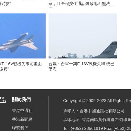
練時數”
傘，且全程按住通話鍵致地面無法溝
通
F-16V戰機失事前畫面
台媒：台軍一架F-16V戰機失聯 或已
詭異"
墜海
關於我們
Copyright © 2009-2023 All R
香港中通社
承印人：香港中國通訊社有限公司
香港新聞網
承印地址: 香港南區黃竹坑道21號環匯
聯繫我們
Tel: (+852) 28561919 Fax: (+852) 