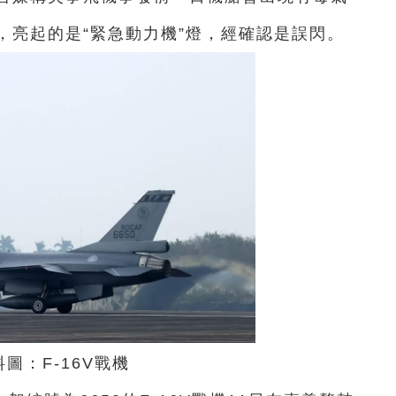
，亮起的是“緊急動力機”燈，經確認是誤閃。
料圖：F-16V戰機