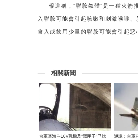
報道稱，“聯胺氣體”是
一
種火箭
入聯胺可能會引起咳嗽和刺激喉嚨、
食入或飲用少量的聯胺可能會引起惡
相關新聞
台軍墜海F-16V戰機及“黑匣子”已找
通說：台軍F