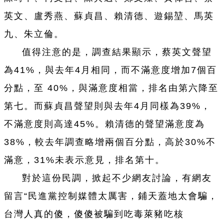
英文、盧秀燕、蘇貞昌、賴清德、遊錫堃、馬英
九、朱立倫。
值得注意的是，調查結果顯示，蔡英文聲望
為41%，與去年4月相同，而不滿意度增加7個百
分點，至 40%，與滿意度相當，排名由第六降至
第七。而蘇貞昌聲望則與去年4月同樣為39%，
不滿意度則高達45%。賴清德的聲望滿意度為
38%，較去年調查略增兩個百分點，高於30%不
滿意，31%未表示意見，排名第十。
對於這份民調，掀起不少網友討論，有網友
留言“民進黨控制媒體太厲害，鋪天蓋地太會騙，
台
灣人真的傻，傻傻被騙到吃毒萊豬吃核