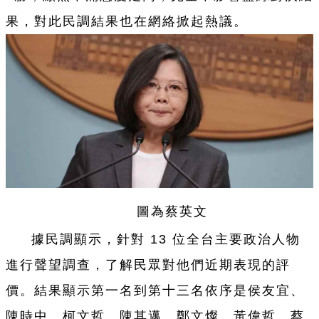
果，對此民調結果也在網絡掀起熱議。
圖為蔡英文
據民調顯示，針對 13 位全
台
主要政治人物
進行聲望調查，了解民眾對他們近期表現的評
價。結果顯示第
一
名到第十三名依序是侯友宜、
陳時中、柯文哲、陳其邁、鄭文燦、黃偉哲、蔡