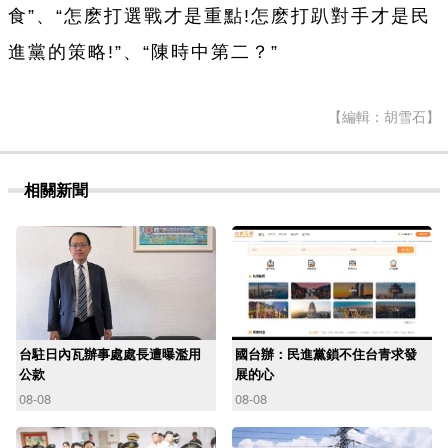
食”、“怎麽打選戰才是重點!怎麽打趴對手才是民
進黨的策略!”、“陳時中第二？”
【編輯：胡雪石】
相關新聞
台駐日內瓦辦事處處長遭曝濫用
國台辦：民進黨鎖不住台青求發
公款
展的心
08-08
08-08