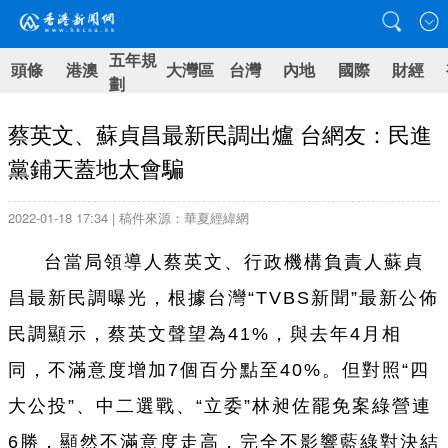
五年規
頭條
港澳
大灣區
台灣
內地
國際
財經
劃
蔡英文、蘇貞昌最新民調出爐 台網友：民進
黨鋪天蓋地太會騙
2022-01-18 17:34 | 稿件來源：華夏經緯網
台
當局領導人蔡英文、行政機構負責人蘇貞
昌最新民調曝光，根據
台
灣“TVBS新聞”最新公
佈
民調顯示，蔡英文聲望為41%，與去年4月相
同，不滿意度增加7個百分點至40%。但對照“四
大公投”、中二選戰、“立委”林昶佐罷免案綠營連
6勝，顯然不滿意度走高，完全不影響藍綠對決結