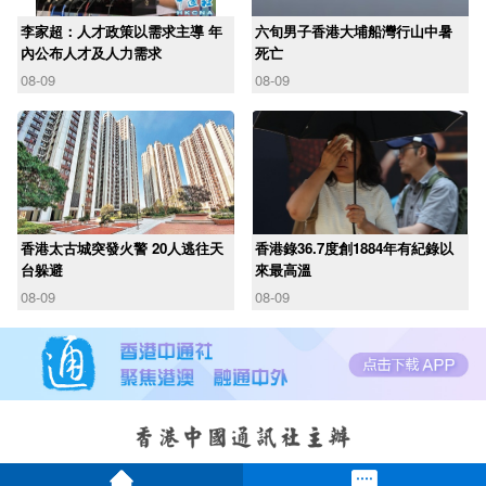
李家超：人才政策以需求主導 年
六旬男子香港大埔船灣行山中暑
內公布人才及人力需求
死亡
08-09
08-09
香港太古城突發火警 20人逃往天
香港錄36.7度創1884年有紀錄以
台躲避
來最高溫
08-09
08-09