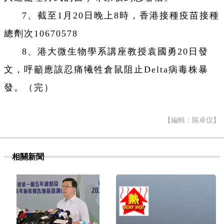
7、截至1月20日晚上8時，香港接種疫苗接種
總劑次10670578
8、港大微生物學系講座教授袁國勇20日發
文，呼籲應該忍痛犧牲倉鼠阻止Delta病毒株暴
發。（完）
【編輯：陈卓仪】
相關新聞