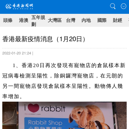
五年規
頭條
港澳
大灣區
台灣
內地
國際
財經
劃
香港最新疫情消息（1月20日）
2022-01-20 21:24 |
1、香港20日再次發現有寵物店的倉鼠樣本新
冠病毒檢測呈陽性，除銅鑼灣寵物店，在元朗的
另一間寵物店發現倉鼠樣本呈陽性。動物傳人幾
率增加。