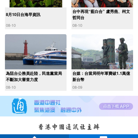
台中再現“藍白合” 盧秀燕、柯文
8月10日台海早資訊
哲同台
08-10
08-10
為阻台公務員赴陸，民進黨當局
台媒：台當局明年軍費破1.1萬億
不斷加大審查力度
新台幣
08-10
08-09