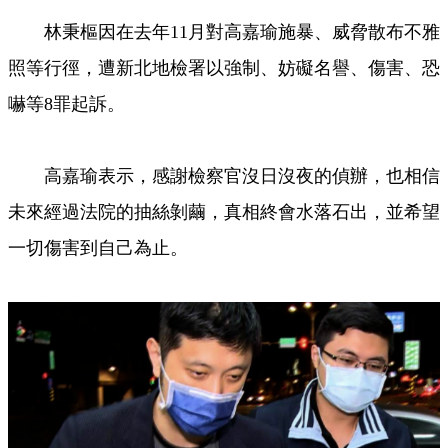
林秉樞因在去年11月對高嘉瑜施暴、威脅散布不雅
照等行徑，遭新北地檢署以強制、妨礙名譽、傷害、恐
嚇等8罪起訴。
高嘉瑜表示，感謝檢察官沒日沒夜的偵辦，也相信
未來經過法院的抽絲剝繭，真相終會水落石出，並希望
一切傷害到自己為止。