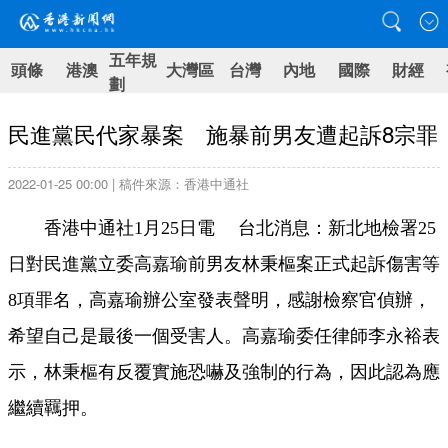
五年規
頭條
港澳
大灣區
台灣
內地
國際
財經
劃
民進黨民代家暴案 施暴前男友遭起訴8宗罪
2022-01-25 00:00 | 稿件來源：香港中通社
香港中通社1月25日電 台北消息：新北地檢署25
日對民進黨立委高嘉瑜前男友林秉樞案正式起訴傷害等
8項罪名，高嘉瑜辦公室發表聲明，感謝檢察官偵辦，
希望自己是最後一個受害人。高嘉瑜委任律師李永裕表
示，林秉樞有反覆實施恐嚇及強制的行為，因此認為應
繼續羈押。