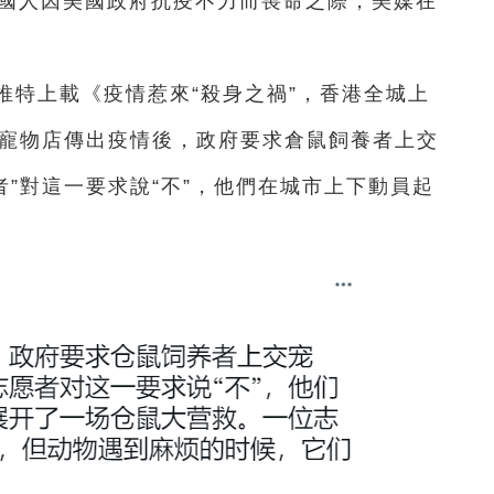
萬美國人因美國政府抗疫不力而喪命之際，美媒在
推特上載《疫情惹來“殺身之禍”，香港全城上
港寵物店傳出疫情後，政府要求倉鼠飼養者上交
者”對這一要求說“不”，他們在城市上下動員起