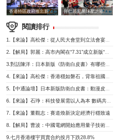
香港特區政府推出新一批銀色債券 每手1萬元保底息4.25厘
拜仁慕尼黑球星訪港 與球迷近距離互動
閱讀排行
1.【來論】高松傑：從人民大會堂到立法會宴會廳——香港管治新範式的完整拼圖
2.【解局】郭麗：高市內閣在“7.31”成立新版“特高課”意欲何為？
3.對話陳洋：日本新版《防衛白皮書》有哪些點值得警惕？
4.【來論】高松傑：香港穩如磐石，背靠祖國才是真正的“終極護城河”
5.【中通論壇】日本新版防衛白皮書：動漫皮包藏不住軍國野心
6.【來論】石琤：科技發展需以人為本 數碼共融不應讓長者放棄傳統生活方式
7.【來論】董觀志：賽道煥新決定經濟行穩致遠
8.【解局】曹波：中國電網開始應用量子技術，以後會不再停電嗎？
9.七月香港樓宇買賣合約按月下跌28.8%