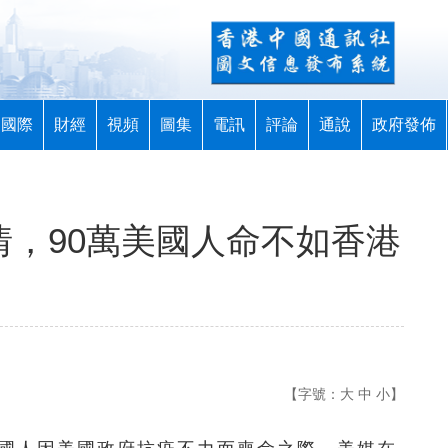
國際
財經
視頻
圖集
電訊
評論
通說
政府發佈
情，90萬美國人命不如香港
【字號：
大
中
小
】