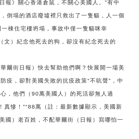
日報》關心香港倉鼠，不關心美國人。”有中
貓，倒塌的酒店廢墟裡只救出了一隻貓，人一個
州一棟住宅樓坍塌，事故中僅一隻貓咪幸
（文）紀念他死去的狗，卻沒有紀念死去的
（華爾街日報）快去幫助他們啊？快展開一場美
防疫，卻對美國失敗的抗疫政策“不吭聲”，中
關心，他們（90萬美國人）的死活卻無人過
真慘！”“88萬（註：最新數據顯示，美國新
（美國）老百姓，不配華爾街（日報）寫哪怕一