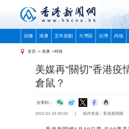
頭條
港澳
五年規劃
大灣區
台灣
內地
首頁
-> 港澳 ->時政
美媒再“關切”香港疫
倉鼠？
分享到：
2022-01-28 00:00
|
稿件來源：香港新聞網