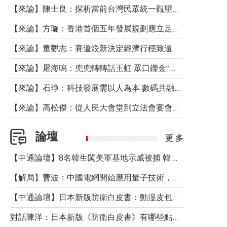
【來論】陳士良：探析當前台灣民眾統一觀望心態的深層成因
【來論】方璇：香港首個五年發展規劃應立足民生務實前行
【來論】董觀志：賽道煥新決定經濟行穩致遠
【來論】屠海鳴：兜兜轉轉話王虹 眾口鑠金“一邊倒”
【來論】石琤：科技發展需以人為本 數碼共融不應讓長者放棄傳統生活方式
【來論】高松傑：從人民大會堂到立法會宴會廳——香港管治新範式的完整拼圖
論壇
更 多
【中通論壇】8名韓生闖美軍基地示威被捕 韓國年輕人反美情緒從何而來？
【解局】曹波：中國電網開始應用量子技術，以後會不再停電嗎？
【中通論壇】日本新版防衛白皮書：動漫皮包藏不住軍國野心
對話陳洋：日本新版《防衛白皮書》有哪些點值得警惕？