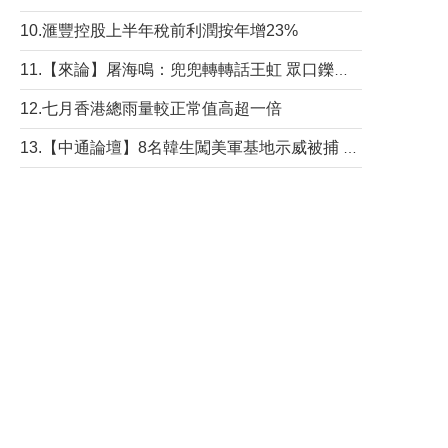
10.滙豐控股上半年稅前利潤按年增23%
11.【來論】屠海鳴：兜兜轉轉話王虹 眾口鑠金“一邊倒”
12.七月香港總雨量較正常值高超一倍
13.【中通論壇】8名韓生闖美軍基地示威被捕 韓國年輕人反美情緒從何而來？