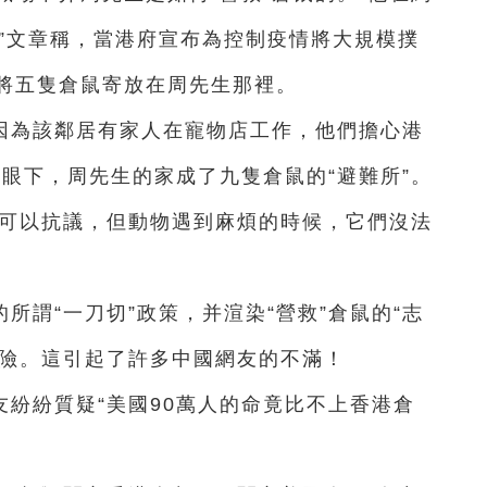
，”文章稱，當港府宣布為控制疫情將大規模撲
將五隻倉鼠寄放在周先生那裡。
因為該鄰居有家人在寵物店工作，他們擔心港
。眼下，周先生的家成了九隻倉鼠的“避難所”。
類可以抗議，但動物遇到麻煩的時候，它們沒法
所謂“一刀切”政策，并渲染“營救”倉鼠的“志
風險。這引起了許多中國網友的不滿！
紛紛質疑“美國90萬人的命竟比不上香港倉