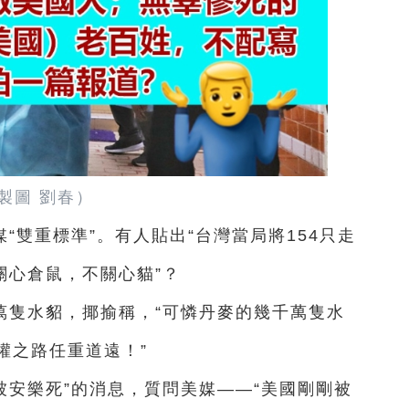
製圖 劉春）
“雙重標準”。有人貼出“台灣當局將154只走
關心倉鼠，不關心貓”？
萬隻水貂，揶揄稱，“可憐丹麥的幾千萬隻水
權之路任重道遠！”
被安樂死”的消息，質問美媒——“美國剛剛被