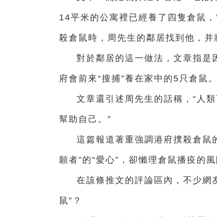
14平米的公寓裡已經養了四隻倉鼠
殺倉鼠時，周先生的鄰居找到他，并
對於鄰居的這一做法，文章指是
府會前來“搜捕”養在家中的5只倉鼠
文章還引述周先生的話稱，“人
幫助自己。”
這篇報道著重強調港府撲殺倉鼠的
願者”的“愛心”，卻懶理倉鼠播疫的
在該條推文的評論區內，不少網友
鼠”？