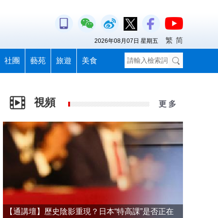
繁
简
2026年08月07日 星期五
社團
藝苑
旅遊
美食
視頻
更 多
【通講壇】歷史陰影重現？日本“特高課”是否正在