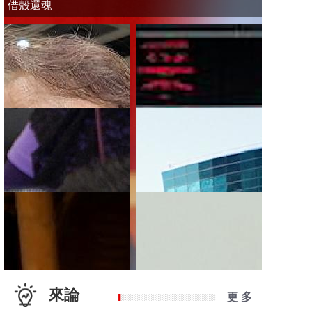
借殼還魂
來論
更 多