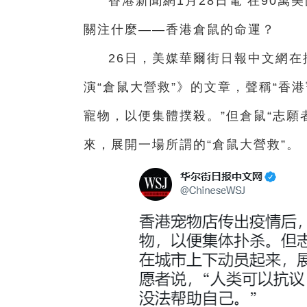
香港新聞網1月28日電 在90
關注什麼——香港倉鼠的命運？
26日，美媒華爾街日報中文網在
演“倉鼠大營救”》的文章，聲稱“香
寵物，以便集體撲殺。”但倉鼠“志願
來，展開一場所謂的“倉鼠大營救”。