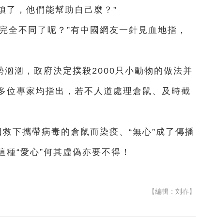
煩了，他們能幫助自己麼？”
完全不同了呢？”有中國網友一針見血地指，
汹汹，政府決定撲殺2000只小動物的做法并
多位專家均指出，若不人道處理倉鼠、及時截
因救下攜帶病毒的倉鼠而染疫、“無心”成了傳播
這種“愛心”何其虛偽亦要不得！
【編輯：刘春】