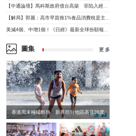
【中通論壇】馬科斯政府債台高築 菲陷入經濟困境與南海對抗惡循環？
【解局】郭麗：高市早苗推1%食品消費稅是主動作為還是被迫“飲鴆止渴”
美減4個、中增1個！《日經》最新全球份額報告透露了什麼？
圖集
更 多
香港周末極端酷熱 新界部分地區高見36度