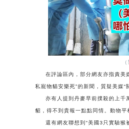
（
在評論區內，部分網友亦指責美媒
私寵物貓安樂死”的新聞，質疑美媒“
亦有人提到丹麥早前撲殺的上千
貂，得不到貴報一點點同情。動物平
還有網友聯想到“美國3只實驗猴