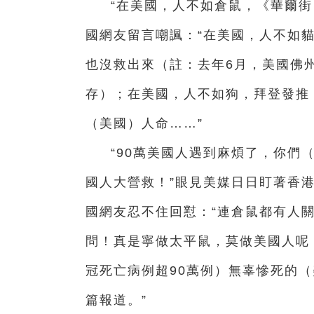
“在美國，人不如倉鼠，《華爾街
國網友留言嘲諷：“在美國，人不如
也沒救出來（註：去年6月，美國佛
存）；在美國，人不如狗，拜登發推
（美國）人命……”
“90萬美國人遇到麻煩了，你們
國人大營救！”眼見美媒日日盯著香港
國網友忍不住回懟：“連倉鼠都有人
問！真是寧做太平鼠，莫做美國人呢！
冠死亡病例超90萬例）無辜慘死的
篇報道。”