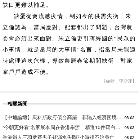
缺口更難以補足。
缺蛋從禽流感疫情，到如今的供需失衡，朱
立倫認為，當局應對、配套都出了問題，台灣農
委會必須出來面對。朱立倫更引蔣經國的“民眾的
小事情，就是當局的大事情”名言，指當局未能適
時處理這次危機，導致農曆春節期間缺蛋，對家
家戶戶造成不便。
【編輯：李雪萍】
相關新聞
【中通論壇】馬科斯政府債台高築 菲陷入經濟困境與南海對抗惡循環？
08-03
“今朝更好看”名家展本周在香港舉辦 精選10件齊白石作品
08-03
香港鐵人三項參賽男子疑溺水失聯7小時後不治身亡
08-02