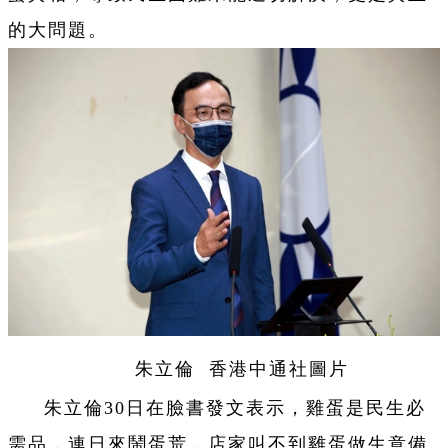
的大問題。
朱立倫 香港中通社圖片
朱立倫30日在臉書發文表示，雞蛋是民生必
需品，連日來鬧蛋荒，店家叫不到雞蛋做生意備