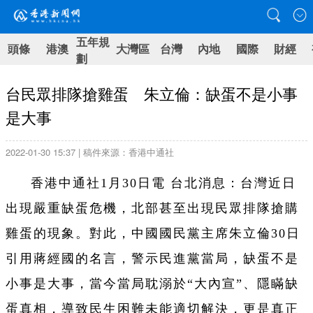
五年規
頭條
港澳
大灣區
台灣
內地
國際
財經
劃
台民眾排隊搶雞蛋 朱立倫：缺蛋不是小事
是大事
2022-01-30 15:37 | 稿件來源：香港中通社
香港中通社1月30日電 台北消息：台灣近日
出現嚴重缺蛋危機，北部甚至出現民眾排隊搶購
雞蛋的現象。對此，中國國民黨主席朱立倫30日
引用蔣經國的名言，警示民進黨當局，缺蛋不是
小事是大事，當今當局耽溺於“大內宣”、隱瞞缺
蛋真相，導致民生困難未能適切解決，更是真正