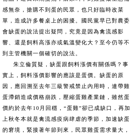
感無奈，搶購不到蛋的民眾，也只好臨時改菜
單，造成許多餐桌上的困擾。國民黨早已對農委
會缺蛋的說法提出疑問，究竟是因為禽流感影
響、還是飼料高漲亦或氣溫變化大？至今仍等不
到主管機關一個確切的說法。
朱立倫質疑，缺蛋跟飼料漲價有關係嗎？事
實上，飼料漲價影響的應該是蛋價。缺蛋的原
因，應回溯至去年三級警戒禁止內用時，連帶雞
蛋滯銷造成價格崩跌，壓縮蛋雞產業鏈，雖然蛋
價約於去年10月回穩，“蛋雞”卻已成缺口，再加
上秋冬本就是禽流感疫病肆虐的季節，加速缺蛋
的窘境，緊接著年節到來，民眾雞蛋需求量大，