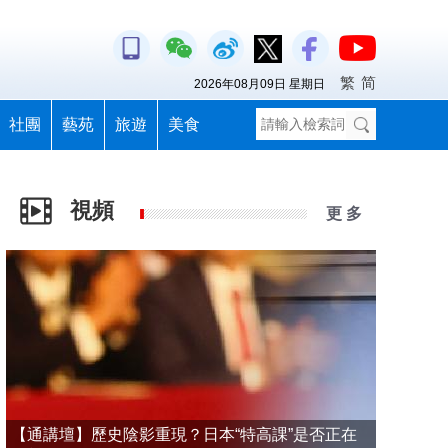
繁
简
2026年08月09日 星期日
社團
藝苑
旅遊
美食
視頻
更 多
【通講壇】歷史陰影重現？日本“特高課”是否正在