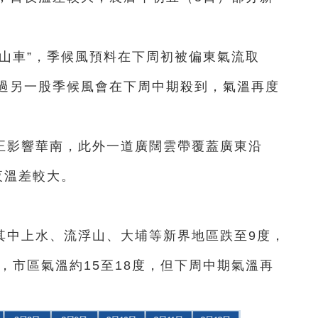
山車”，季候風預料在下周初被偏東氣流取
過另一股季候風會在下周中期殺到，氣溫再度
正影響華南，此外一道廣闊雲帶覆蓋廣東沿
夜溫差較大。
，其中上水、流浮山、大埔等新界地區跌至9度，
，市區氣溫約15至18度，但下周中期氣溫再