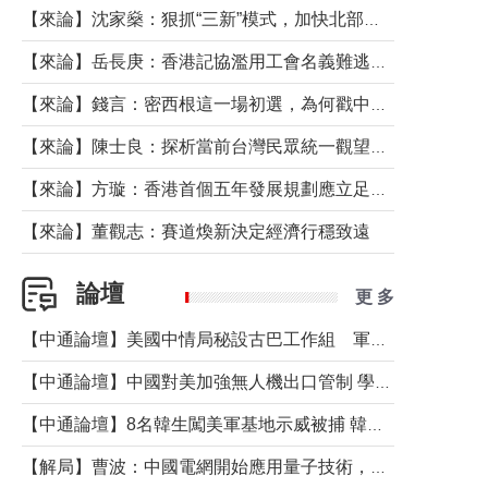
【來論】沈家燊：狠抓“三新”模式，加快北部都會區建設
【來論】岳長庚：香港記協濫用工會名義難逃法律制裁
【來論】錢言：密西根這一場初選，為何戳中了兩黨最痛的神經？
【來論】陳士良：探析當前台灣民眾統一觀望心態的深層成因
【來論】方璇：香港首個五年發展規劃應立足民生務實前行
【來論】董觀志：賽道煥新決定經濟行穩致遠
論壇
更 多
【中通論壇】美國中情局秘設古巴工作組 軍事行動箭在弦上？
【中通論壇】中國對美加強無人機出口管制 學者：貿易與安全考量兼有
【中通論壇】8名韓生闖美軍基地示威被捕 韓國年輕人反美情緒從何而來？
【解局】曹波：中國電網開始應用量子技術，以後會不再停電嗎？