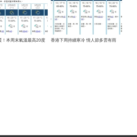
暖！本周末氣溫最高20度
香港下周持續寒冷 情人節多雲有雨