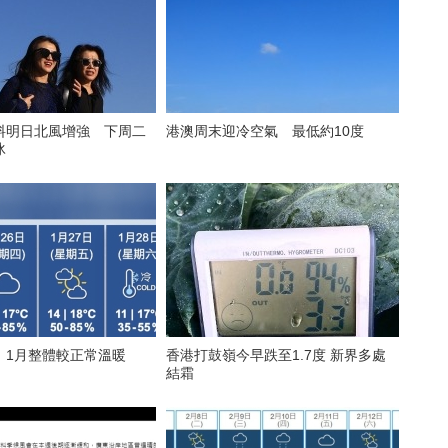
料明日北風增強 下周二
港澳周末迎冷空氣 最低約10度
冰
：1月整體較正常溫暖
香港打鼓嶺今早跌至1.7度 新界多處
結霜