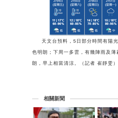
天文台預料，5日部分時間有陽
色明朗；下周一多雲，有幾陣雨及薄
朗，早上相當清涼。（記者 崔靜雯
相關新聞