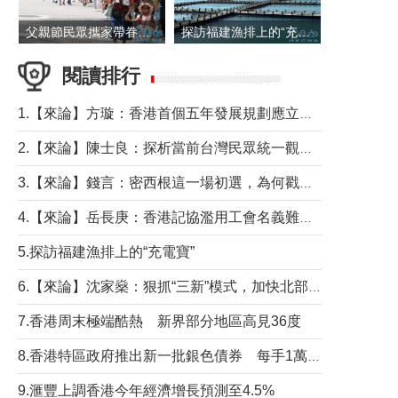
父親節民眾攜家帶眷出遊
探訪福建漁排上的“充電寶”
閱讀排行
1.【來論】方璇：香港首個五年發展規劃應立足民生務實前行
2.【來論】陳士良：探析當前台灣民眾統一觀望心態的深層成因
3.【來論】錢言：密西根這一場初選，為何戳中了兩黨最痛的神經？
4.【來論】岳長庚：香港記協濫用工會名義難逃法律制裁
5.探訪福建漁排上的“充電寶”
6.【來論】沈家燊：狠抓“三新”模式，加快北部都會區建設
7.香港周末極端酷熱 新界部分地區高見36度
8.香港特區政府推出新一批銀色債券 每手1萬元保底息4.25厘
9.滙豐上調香港今年經濟增長預測至4.5%