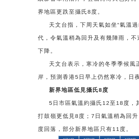
界地區更跌至攝氏8度。
天文台指，下周天氣如坐“氣溫過
代，令氣溫稍為回升及有幾陣雨，不
下降。
天文台表示，寒冷的冬季季候風
岸，預測香港5日早上仍然寒冷，日
新界地區低見攝氏8度
5日市區氣溫約攝氏12至18度
打鼓嶺更低見8度；7日氣溫稍為回升
度回落，部分新界地區只有11度。