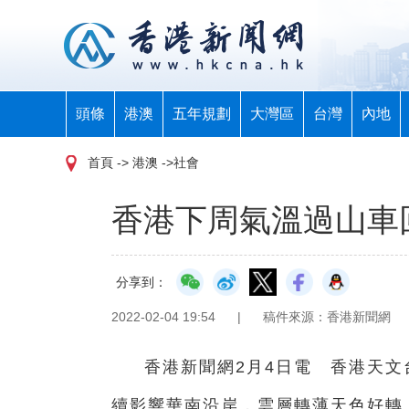
頭條
港澳
五年規劃
大灣區
台灣
內地
首頁
-> 港澳 ->社會
香港下周氣溫過山車
分享到：
2022-02-04 19:54
|
稿件來源：香港新聞網
香港新聞網2月4日電 香港天文
續影響華南沿岸，雲層轉薄天色好轉