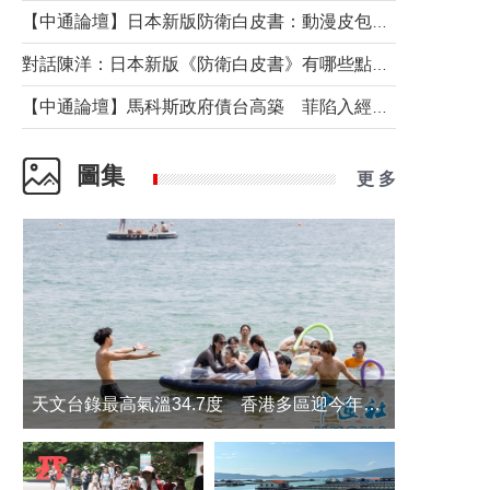
【中通論壇】日本新版防衛白皮書：動漫皮包藏不住軍國野心
對話陳洋：日本新版《防衛白皮書》有哪些點值得警惕？
【中通論壇】馬科斯政府債台高築 菲陷入經濟困境與南海對抗惡循環？
圖集
更 多
天文台錄最高氣溫34.7度 香港多區迎今年最熱一天