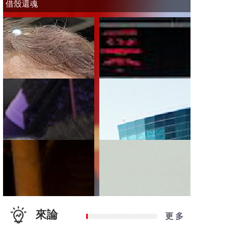
借殼還魂
來論
更 多