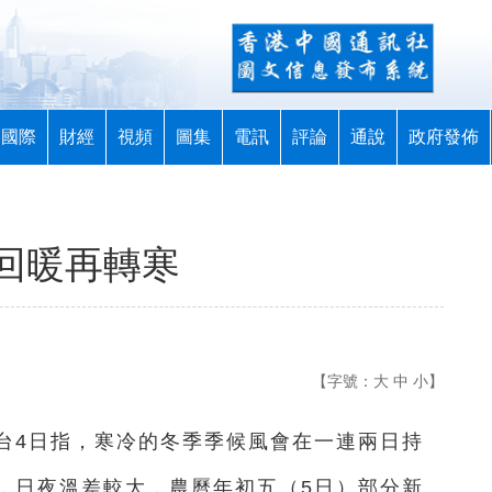
國際
財經
視頻
圖集
電訊
評論
通說
政府發佈
回暖再轉寒
【字號：
大
中
小
】
台4日指，寒冷的冬季季候風會在一連兩日持
，日夜溫差較大，農曆年初五（5日）部分新