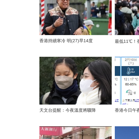
香港持續寒冷 明(27)早14度
最低11℃
天文台提醒：今夜溫度將驟降
香港今日午