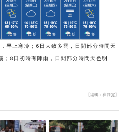
光，早上寒冷；6日大致多雲，日間部分時間天
霧；8日初時有陣雨，日間部分時間天色明
）
【編輯：崔靜雯】