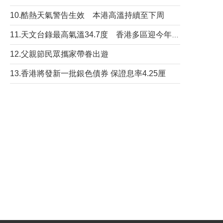
10.酷熱天氣警告生效 本港高溫持續至下周
11.天文台錄最高氣溫34.7度 香港多區迎今年最熱一天
12.父親節民眾攜家帶眷出遊
13.香港將發新一批銀色債券 保證息率4.25厘