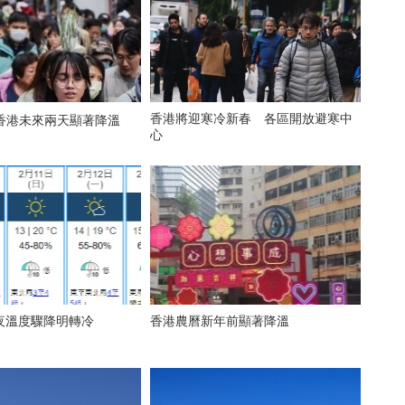
香港將迎寒冷新春 各區開放避寒中
！香港未來兩天顯著降溫
心
夜溫度驟降明轉冷
香港農曆新年前顯著降溫