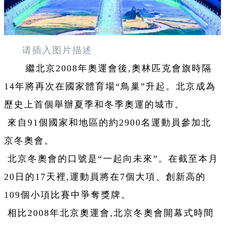
请插入图片描述
繼北京2008年奧運會後,奧林匹克會旗時隔
14年將再次在國家體育場“鳥巢”升起。北京成為
歷史上首個舉辦夏季和冬季奧運的城市。
來自91個國家和地區的約2900名運動員參加北
京冬奧會。
北京冬奧會的口號是“一起向未來”。在截至本月
20日的17天裡,運動員將在7個大項、創新高的
109個小項比賽中爭奪獎牌。
相比2008年北京奧運會,北京冬奧會開幕式時間