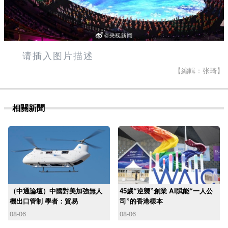
请插入图片描述
【編輯：张琦】
相關新聞
（中通論壇）中國對美加強無人
45歲“逆襲”創業 AI賦能“一人公
機出口管制 學者：貿易
司”的香港樣本
08-06
08-06