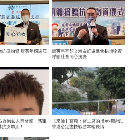
贈抗疫物資 唐英年感謝江
​唐英年率領香港友好協進會捐贈物資
呼籲社會同心抗疫
3位香港藝人齊發聲 感謝
【來論】蔡毅：習主席的指示和關懷,
港抗疫加油！
香港必定盡快戰勝本輪疫情