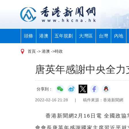
頭條
港澳
五年規劃
大灣區
台灣
內地
首頁
-> 港澳 ->時政
唐英年感謝中央全力
分享到：
2022-02-16 21:28
|
稿件來源：香港新聞網
香港新聞網2月16日電 全國政
會會長唐英年感謝國家主席習近平就