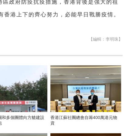
特區政府防疫抗疫措施，香港背後是強大的祖
有香港上下的齊心努力，必能早日戰勝疫情。
【編輯：李明珠】
團和多個團體向方艙建設
香港江蘇社團總會自籌400萬港元物
包
資