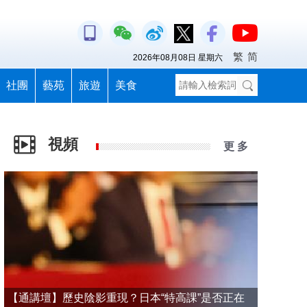
繁
简
2026年08月08日 星期六
社團
藝苑
旅遊
美食
視頻
更 多
【通講壇】歷史陰影重現？日本“特高課”是否正在