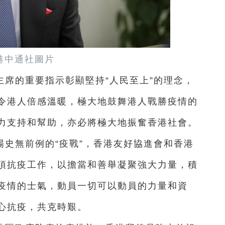
港中通社圖片
席的重要指示彰顯堅持“人民至上”的理念，
令港人倍感溫暖，極大地鼓舞港人戰勝疫情的
力支持和幫助，亦必將極大地振奮香港社會。
史無前例的“疫戰”，香港友好協進會和香港
項抗疫工作，以擔當和善舉凝聚強大力量，積
疫情的士氣，動員一切可以動員的力量和資
心抗疫，共克時艱。