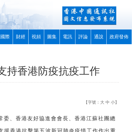
國際
財經
視頻
圖集
電訊
評論
通說
政府發佈
支持香港防疫抗疫工作
【字號：
大
中
小
】
協常委、香港友好協進會會長、香港江蘇社團總
支援香港抗擊第五波新冠肺炎疫情工作作出重