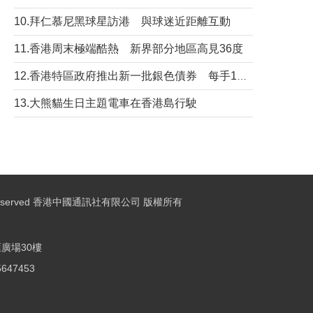
10.拜仁慕尼黑球星訪港 與球迷近距離互動
11.香港周末極端酷熱 新界部分地區高見36度
12.香港特區政府推出新一批銀色債券 每手1萬元保底息4.25厘
13.大熊貓生日主題電車在香港島行駛
ights Reserved 香港中國通訊社有限公司 版權所有
廣場30樓
25647453