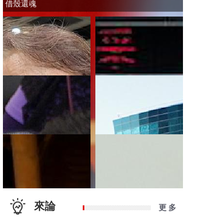
借殼還魂
來論
更 多