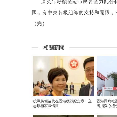
唐英年呼籲全港市民要全力配合
國，有中央各級組織的支持和關懷，
（完）
相關新聞
抗戰將領後代在香港獲頒紀念章 立
香港同鄉社
志厚植家國情懷
者捐愛心禮