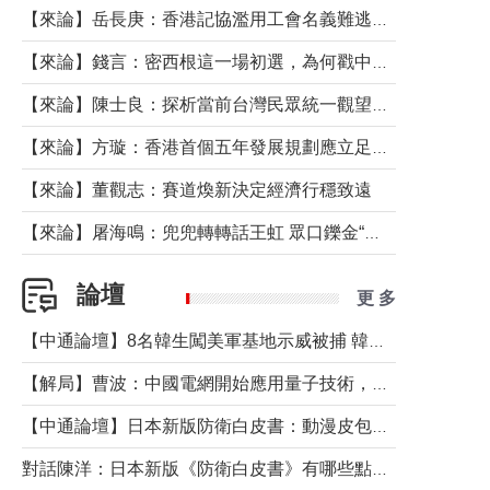
【來論】岳長庚：香港記協濫用工會名義難逃法律制裁
【來論】錢言：密西根這一場初選，為何戳中了兩黨最痛的神經？
【來論】陳士良：探析當前台灣民眾統一觀望心態的深層成因
【來論】方璇：香港首個五年發展規劃應立足民生務實前行
【來論】董觀志：賽道煥新決定經濟行穩致遠
【來論】屠海鳴：兜兜轉轉話王虹 眾口鑠金“一邊倒”
論壇
更 多
【中通論壇】8名韓生闖美軍基地示威被捕 韓國年輕人反美情緒從何而來？
【解局】曹波：中國電網開始應用量子技術，以後會不再停電嗎？
【中通論壇】日本新版防衛白皮書：動漫皮包藏不住軍國野心
對話陳洋：日本新版《防衛白皮書》有哪些點值得警惕？