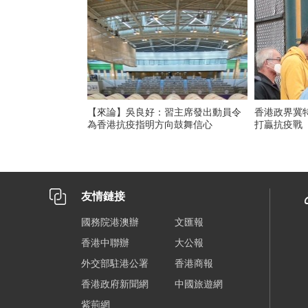
【來論】吳良好：習主席發出動員令
香港政界冀
為香港抗疫指明方向鼓舞信心
打贏抗疫戰
友情鏈接
國務院港澳辦
文匯報
香港中聯辦
大公報
外交部駐港公署
香港商報
香港政府新聞網
中國旅遊網
紫荊網