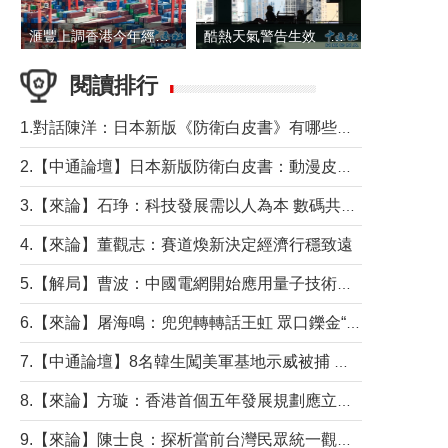
滙豐上調香港今年經濟增長預測至4.5%
酷熱天氣警告生效 本港高溫持續至下周
閱讀排行
1.對話陳洋：日本新版《防衛白皮書》有哪些點值得警惕？
2.【中通論壇】日本新版防衛白皮書：動漫皮包藏不住軍國野心
3.【來論】石琤：科技發展需以人為本 數碼共融不應讓長者放棄傳統生活方式
4.【來論】董觀志：賽道煥新決定經濟行穩致遠
5.【解局】曹波：中國電網開始應用量子技術，以後會不再停電嗎？
6.【來論】屠海鳴：兜兜轉轉話王虹 眾口鑠金“一邊倒”
7.【中通論壇】8名韓生闖美軍基地示威被捕 韓國年輕人反美情緒從何而來？
8.【來論】方璇：香港首個五年發展規劃應立足民生務實前行
9.【來論】陳士良：探析當前台灣民眾統一觀望心態的深層成因