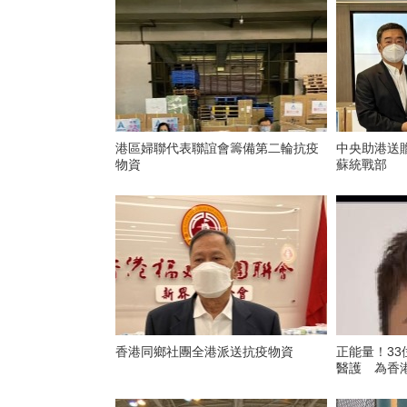
港區婦聯代表聯誼會籌備第二輪抗疫
中央助港送
物資
蘇統戰部
香港同鄉社團全港派送抗疫物資
正能量！3
醫護 為香