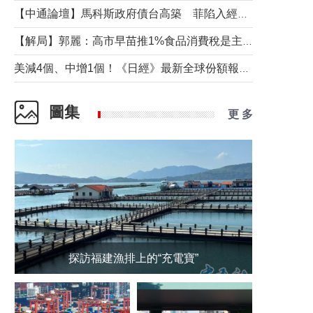
【中通論壇】馬科斯政府債台高築 菲陷入經濟困境與南海對抗惡循環？
【解局】郭麗：高市早苗推1%食品消費稅是主動作為還是被迫“飲鴆止渴”
美減4個、中增1個！《日經》最新全球份額報告透露了什麼？
圖集
更 多
探訪福建漁排上的“充電寶”