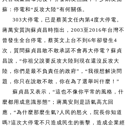
蘇：停電和“反攻大陸”有何關係。
303大停電，已是蔡英文任內第4度大停電。
蔣萬安質詢蘇貞昌時指出，2003至2016年台灣不
曾發生全台停電，蔡英文上台不到6年卻發生4
次，質問蘇貞昌敢不敢承諾不會再大停電？蘇貞
昌說，“你祖父說要反攻大陸到現在還沒反攻大
陸，你們是最不負責任的政府”，“我很想解決問
題，你只在說敢不敢，你在為了選舉叫什麼！”
蘇貞昌又表示，“這也不像你平常的風格，什
麼都用成意識形態”；蔣萬安則是語氣高亢回
應，“為什麼那麼生氣?人民的怒火，院長你知道
嗎?這次大停電不只造成民生的衝擊，造成企業經