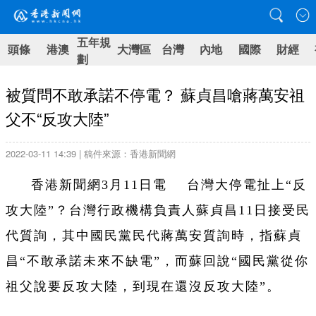
五年規
頭條
港澳
大灣區
台灣
內地
國際
財經
劃
被質問不敢承諾不停電？ 蘇貞昌嗆蔣萬安祖
父不“反攻大陸”
2022-03-11 14:39 | 稿件來源：香港新聞網
香港新聞網3月11日電 台灣大停電扯上“反
攻大陸”？台灣行政機構負責人蘇貞昌11日接受民
代質詢，其中國民黨
民代
蔣萬安質詢時，指蘇貞
昌“不敢承諾未來不缺電”，而蘇回說“國民黨從你
祖父說要反攻大陸，到現在還沒反攻大陸”。