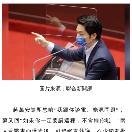
圖片來源：聯合新聞網
蔣萬安隨即怒嗆“我跟你談電、能源問題”，
蘇又回“如果你一定要講這種，不會輸你啦！”兩
人舌戰畫面曝光後，引發網友熱議，不少網友批