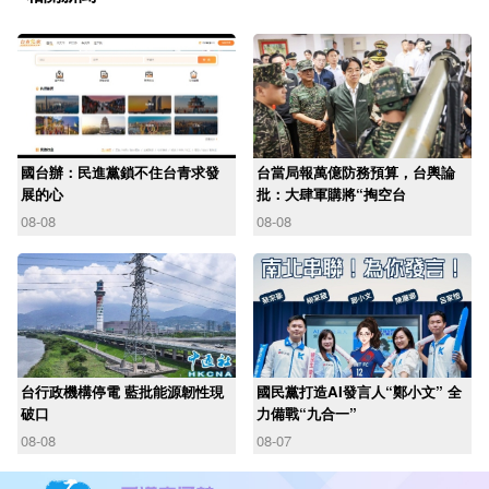
國台辦：民進黨鎖不住台青求發
台當局報萬億防務預算，台輿論
展的心
批：大肆軍購將“掏空台
08-08
08-08
台行政機構停電 藍批能源韌性現
國民黨打造AI發言人“鄭小文” 全
破口
力備戰“九合一”
08-08
08-07