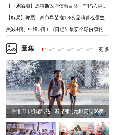
【中通論壇】馬科斯政府債台高築 菲陷入經濟困境與南海對抗惡循環？
【解局】郭麗：高市早苗推1%食品消費稅是主動作為還是被迫“飲鴆止渴”
美減4個、中增1個！《日經》最新全球份額報告透露了什麼？
圖集
更 多
香港周末極端酷熱 新界部分地區高見36度