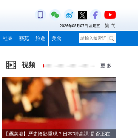
繁
简
2026年08月07日 星期五
社團
藝苑
旅遊
美食
視頻
更 多
【通講壇】歷史陰影重現？日本“特高課”是否正在