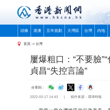
頭條
港澳
五年規劃
大灣區
台灣
內地
首頁
-> 台灣
屢爆粗口：“不要臉”
貞昌“失控言論”
分享到：
2022-03-17 14:43
|
稿件來源：環球時報