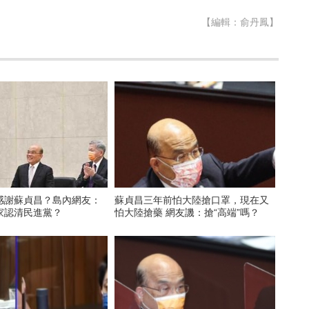
【編輯：俞丹鳳】
感謝蘇貞昌？島內網友：
蘇貞昌三年前怕大陸搶口罩，現在又
家認清民進黨？
怕大陸搶藥 網友譏：搶“高端”嗎？