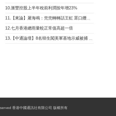
10.滙豐控股上半年稅前利潤按年增23%
11.【來論】屠海鳴：兜兜轉轉話王虹 眾口鑠金“一邊倒”
12.七月香港總雨量較正常值高超一倍
13.【中通論壇】8名韓生闖美軍基地示威被捕 韓國年輕人反美情緒從何而來？
ights Reserved 香港中國通訊社有限公司 版權所有