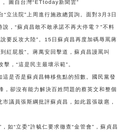
圖自台灣“ETtoday新聞雲”
台“立法院”上周進行施政總質詢。面對3月3日
時說，“蘇貞昌敢不敢承諾不再大停電？”不料
說要反攻大陸”。15日蘇貞昌再度加碼辱罵蔣
看到紅屁股”。蔣萬安回擊道，蘇貞昌謾罵叫
攻擊，“這是民主最壞示範”。
知這是否是蘇貞昌轉移焦點的招數。國民黨發
峰，卻沒有能力解決百姓問題的蔡英文和整個
台北市議員張斯綱批評蘇貞昌，如此囂張跋扈，
，如“立委”許毓仁要求徹查“金管會”，蘇貞昌