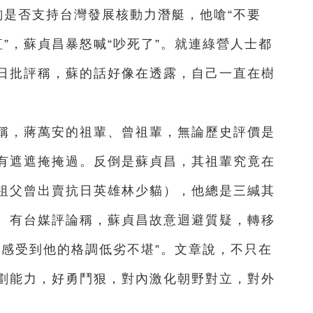
質詢是否支持台灣發展核動力潛艇，他嗆“不要
紅”，蘇貞昌暴怒喊“吵死了”。就連綠營人士都
5日批評稱，蘇的話好像在透露，自己一直在樹
論稱，蔣萬安的祖輩、曾祖輩，無論歷史評價是
有遮遮掩掩過。反倒是蘇貞昌，其祖輩究竟在
祖父曾出賣抗日英雄林少貓），他總是三緘其
。有台媒評論稱，蘇貞昌故意迴避質疑，轉移
可感受到他的格調低劣不堪”。文章說，不只在
劃能力，好勇鬥狠，對內激化朝野對立，對外