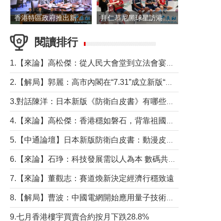
香港特區政府推出新一批銀色債券 每手1萬元保底息4.25厘
拜仁慕尼黑球星訪港 與球迷近距離互動
閱讀排行
1.【來論】高松傑：從人民大會堂到立法會宴會廳——香港管治新範式的完整拼圖
2.【解局】郭麗：高市內閣在“7.31”成立新版“特高課”意欲何為？
3.對話陳洋：日本新版《防衛白皮書》有哪些點值得警惕？
4.【來論】高松傑：香港穩如磐石，背靠祖國才是真正的“終極護城河”
5.【中通論壇】日本新版防衛白皮書：動漫皮包藏不住軍國野心
6.【來論】石琤：科技發展需以人為本 數碼共融不應讓長者放棄傳統生活方式
7.【來論】董觀志：賽道煥新決定經濟行穩致遠
8.【解局】曹波：中國電網開始應用量子技術，以後會不再停電嗎？
9.七月香港樓宇買賣合約按月下跌28.8%