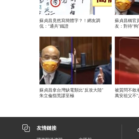
蘇貞昌竟然寫簡體字？！網友調
蘇貞昌稱官員不
侃：“通共”鐵證
友：對待“狗
蘇貞昌拿台灣缺電類比“反攻大陸”
被質問不敢承諾不
朱立倫指荒謬至極
萬安祖父不“
友情鏈接