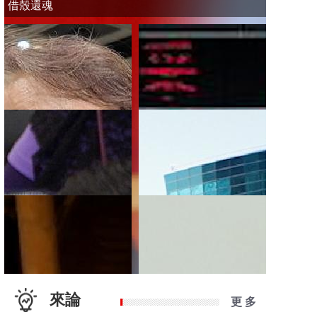
借殼還魂
來論
更 多