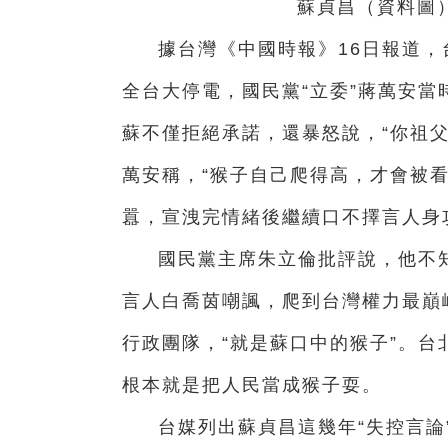
蘇貞昌（資料圖）。
據台灣《中國時報》16日報道，
全台大停電，國民黨“立委”蔣萬安當
蘇不僅拒絕承諾，還暴怒說，“你祖父
萬安稱，“猴子自己爬得高，才會被
囂，宣洩完情緒後繼續口不擇言人身
國民黨主席朱立倫批評說，他不
言人白喬茵嘲諷，爬到台灣權力最巔
行政團隊，“就是蘇口中的猴子”。
根本就是把人民當成猴子耍。
台媒列出蘇貞昌這幾年“失控言論”