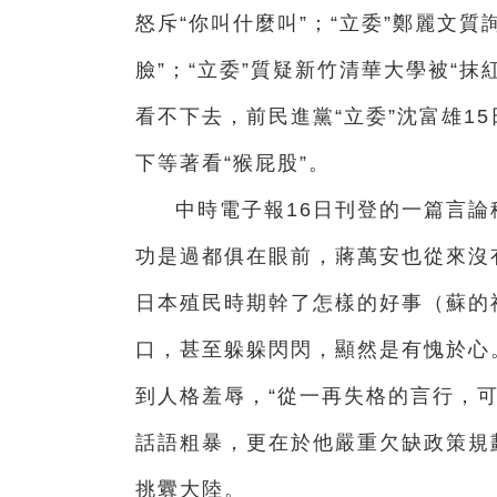
怒斥“你叫什麼叫”；“立委”鄭麗文
臉”；“立委”質疑新竹清華大學被“抹
看不下去，前民進黨“立委”沈富雄1
下等著看“猴屁股”。
中時電子報16日刊登的一篇言
功是過都俱在眼前，蔣萬安也從來沒
日本殖民時期幹了怎樣的好事（蘇的
口，甚至躲躲閃閃，顯然是有愧於心
到人格羞辱，“從一再失格的言行，
話語粗暴，更在於他嚴重欠缺政策規
挑釁大陸。