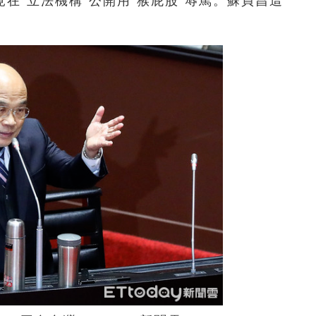
在“立法機構”公開用“猴屁股”辱罵。蘇貞昌這