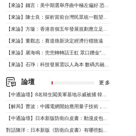
【來論】錢言：美中期選舉序曲中極左偏好 恐壞民主黨藍圖
【來論】陳士良：探析當前台灣民眾統一觀望心態的深層成因
【來論】方璇：香港首個五年發展規劃應立足民生務實前行
【來論】董觀志：賽道煥新決定經濟行穩致遠
【來論】屠海鳴：兜兜轉轉話王虹 眾口鑠金“一邊倒”
【來論】石琤：科技發展需以人為本 數碼共融不應讓長者放棄傳統生活方式
論壇
更 多
【中通論壇】8名韓生闖美軍基地示威被捕 韓國年輕人反美情緒從何而來？
【解局】曹波：中國電網開始應用量子技術，以後會不再停電嗎？
【中通論壇】日本新版防衛白皮書：動漫皮包藏不住軍國野心
對話陳洋：日本新版《防衛白皮書》有哪些點值得警惕？