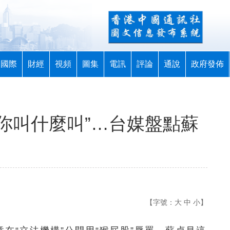
國際
財經
視頻
圖集
電訊
評論
通說
政府發佈
“你叫什麼叫”…台媒盤點蘇
【字號：
大
中
小
】