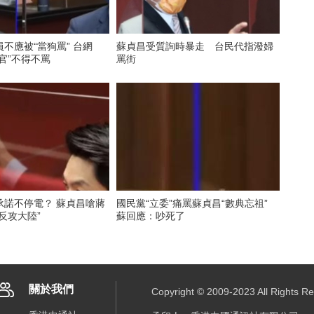
應被“當狗罵” 台網
蘇貞昌受質詢時暴走 台民代指潑婦
官”不得不罵
罵街
停電？ 蘇貞昌嗆蔣
國民黨“立委”痛罵蘇貞昌“數典忘祖”
反攻大陸”
蘇回應：吵死了
關於我們
Copyright © 2009-2023 All R