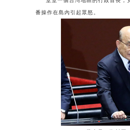
堂堂一個台灣地區的行政首長，竟
番操作在島內引起眾怒。