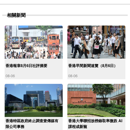
相關新聞
香港報章8月6日社評摘要
香港早間新聞速覽（8月6日）
08-06
08-06
香港特區政府終止調查壹傳媒有
香港大學聯招放榜錄取率微跌 AI
限公司事務
課程成新寵