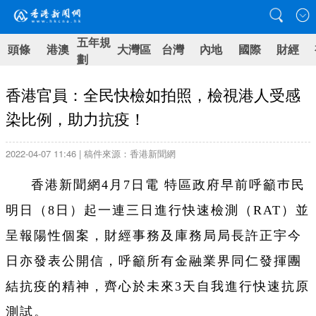
五年規
頭條
港澳
大灣區
台灣
內地
國際
財經
劃
香港官員：全民快檢如拍照，檢視港人受感
染比例，助力抗疫！
2022-04-07 11:46 | 稿件來源：香港新聞網
香港新聞網4月7日電 特區政府早前呼籲巿民
明日（8日）起一連三日進行快速檢測（RAT）並
呈報陽性個案，財經事務及庫務局局長許正宇今
日亦發表公開信，呼籲所有金融業界同仁發揮團
結抗疫的精神，齊心於未來3天自我進行快速抗原
測試。