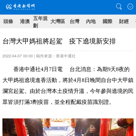
五年規
頭條
港澳
大灣區
台灣
內地
國際
財經
劃
台灣大甲媽祖將起駕 疫下遶境新安排
2022-04-07 00:00 | 稿件來源：香港中通社
香港中通社4月7日電 台北消息：為期9天8夜的
大甲媽祖遶境進香活動，將於4月8日晚間自台中大甲鎮
瀾宮起駕。由於台灣本土疫情升溫，今年參與遶境的民
眾皆須打滿3劑疫苗，並全程配戴疫苗識別證。