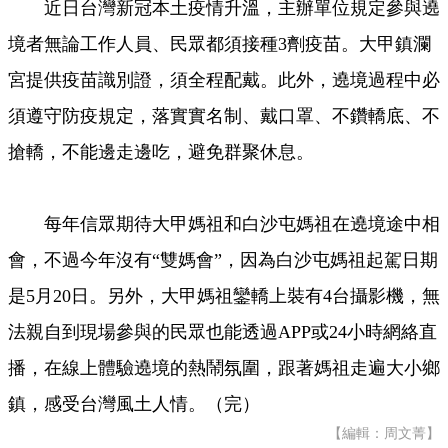
近日台灣新冠本土疫情升溫，主辦單位規定參與遶
境者無論工作人員、民眾都須接種3劑疫苗。大甲鎮瀾
宮提供疫苗識別證，須全程配戴。此外，遶境過程中必
須遵守防疫規定，落實實名制、戴口罩、不鑽轎底、不
搶轎，不能邊走邊吃，避免群聚休息。
每年信眾期待大甲媽祖和白沙屯媽祖在遶境途中相
會，不過今年沒有“雙媽會”，因為白沙屯媽祖起駕日期
是5月20日。另外，大甲媽祖鑾轎上裝有4台攝影機，無
法親自到現場參與的民眾也能透過APP或24小時網絡直
播，在線上體驗遶境的熱鬧氛圍，跟著媽祖走遍大小鄉
鎮，感受台灣風土人情。（完）
【編輯：周文菁】