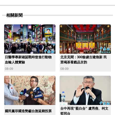
相關新聞
日醫學專家確認戰時曾進行動物
北京見聞：300餘歲古建煥新 民
血輸人體實驗
眾喝茶看戲品京韵
08-09
08-09
台中再現“藍白合” 盧秀燕、柯文
國民黨菲國造勢籲台胞返鄉投票
哲同台