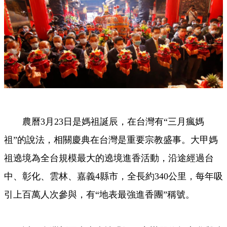
農曆3月23日是媽祖誕辰，在台灣有“三月瘋媽
祖”的說法，相關慶典在台灣是重要宗教盛事。大甲媽
祖遶境為全台規模最大的遶境進香活動，沿途經過台
中、彰化、雲林、嘉義4縣市，全長約340公里，每年吸
引上百萬人次參與，有“地表最強進香團”稱號。