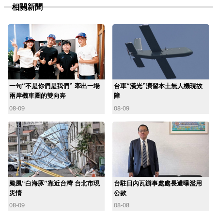
相關新聞
一句“不是你們是我們” 牽出一場
台軍“漢光”演習本土無人機現故
兩岸機車圈的雙向奔
障
08-09
08-09
颱風“白海豚”靠近台灣 台北市現
台駐日內瓦辦事處處長遭曝濫用
災情
公款
08-09
08-08