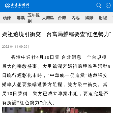
五年規
頭條
港澳
大灣區
台灣
內地
國際
財經
劃
媽祖遶境引衝突 台當局聲稱要查“紅色勢力”
2022-04-11 09:29 |
香港中通社4月10日電 台北消息：全台規模
最大的宗教盛事、大甲鎮瀾宮媽祖遶境進香活動9
日晚行經彰化市時，“中華統一促進黨”總裁張安
樂率人想要接轎遭警方阻攔，雙方發生衝突。當
局10日聲稱，警方已成立專案小組，要追究是否
有所謂“紅色勢力”介入。