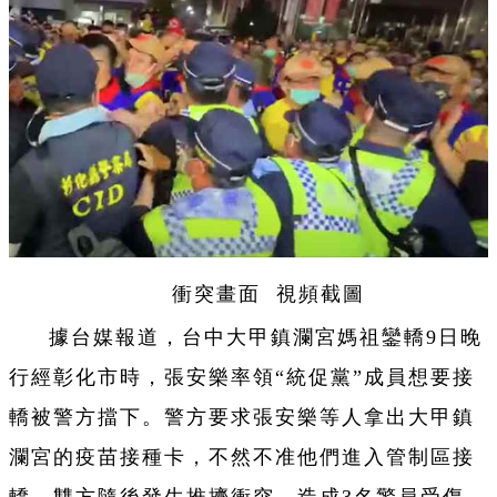
衝突畫面 視頻截圖
據台媒報道，台中大甲鎮瀾宮媽祖鑾轎9日晚
行經彰化市時，張安樂率領“統促黨”成員想要接
轎被警方擋下。警方要求張安樂等人拿出大甲鎮
瀾宮的疫苗接種卡，不然不准他們進入管制區接