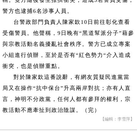
轎。雙方隨後發生推擠衝突，造成3名警員受傷，
警方也逮捕6名涉事人員。
台警政部門負責人陳家欽10日前往彰化查看
受傷警員。他聲稱，9日晚有“黑道幫派分子”藉參
與宗教活動名義擾亂社會秩序。警方已成立專案
小組進行偵辦，至於是否有“紅色勢力“介入造成
衝突，也是偵辦重點。
對於陳家欽這番說辭，有網友質疑民進黨當
局又在操作“抗中保台”升高兩岸對抗；亦有人直
言，神明不分政黨，任何人都有參拜的權利，宗
教活動不應牽扯到政治陰謀。（完）
【編輯：李雪萍】