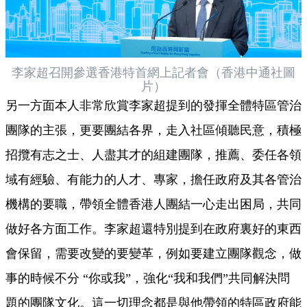
李家超召開參選香港特首網上記者會（香港中通社圖
片）
另一方面本人非常欣賞李家超提到的發揮全體特區管治
團隊的主張，更要團結各界，走入社區傾聽民意，積極
招攬有志之士、人盡其才的組建團隊，推薦、委任各領
域有經驗、有能力的人才、專家，擔任政府及其各管治
機構的要職，帶領全體香港人團結一心走出困局，共同
做好各方面工作。李家超還特別提到在政府裏好的東西
會保留，需要改變的要變革，例如要建立團隊觀念，做
事的時候不分 “你或我”，強化“我和我們”共同解決問
題的團隊文化。這一切理念都是與他帶領的特區政府能