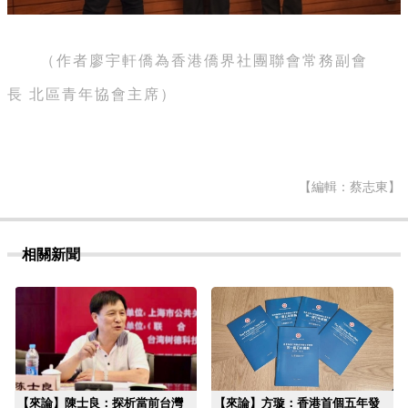
（作者
廖宇軒
僑為香港僑界社團聯會常務副會
長
北區青年協會主席）
【編輯：蔡志東】
相關新聞
【來論】陳士良：探析當前台灣
【來論】方璇：香港首個五年發