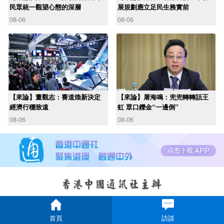
民眾統一觀望心態的深層
展規劃應立足民生務實前
08-06
08-06
【來論】董觀志：賽道煥新決定
【來論】屠海鳴：兜兜轉轉話王
經濟行穩致遠
虹 眾口鑠金“一邊倒”
08-06
08-06
首頁
訪談