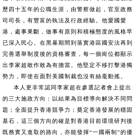
歷四十五年的公職生涯，由警察做起，官至政務
司司長，有豐富的執法及行政經驗。他愛國愛
港，處事果斷，做事有原則和積極態度的風格早
已深入民心。在黑暴期間到落實港區國安法再到
完善選舉制度後的資格審查，每一個崗位都顯示
出李家超敢作敢為有擔當。他堅定不移打擊港獨
勢力，即使在面對美國制裁也沒有絲毫動搖。
本人更非常認同李家超在參選記者會上提出
的三大施政方向：以結果為目標導向解決不同問
題；全面提升香港競爭力；奠定香港發展的穩固
基石，這三個方向的確是對香港目前環境研判後
既務實又進取的路向，亦能發揮“一國兩制”的優